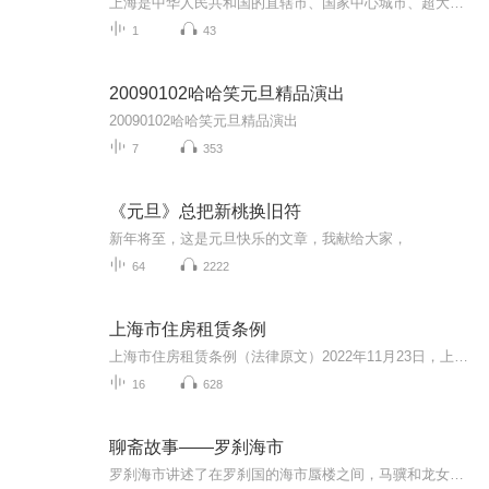
上海是中华人民共和国的直辖市、国家中心城市、超大城市、上海大都市圈核心城市，中华人民共和国国务院批复确定的中国国际经济、金融、贸易、航运、科技创新中心，中国历史文化名城之一。上海市地处中国东部、长江入海口、东临东海，北、西与江苏、浙江两...
1
43
20090102哈哈笑元旦精品演出
20090102哈哈笑元旦精品演出
7
353
《元旦》总把新桃换旧符
新年将至，这是元旦快乐的文章，我献给大家，
64
2222
上海市住房租赁条例
上海市住房租赁条例（法律原文）2022年11月23日，上海市第十五届人民代表大会常务委员会第四十六次会议审议通过，自2023年2月1日起施行。
16
628
聊斋故事——罗刹海市
罗刹海市讲述了在罗刹国的海市蜃楼之间，马骥和龙女小乔演绎了一出才子佳人的故事。在故事中，马骥海上遇难，来到罗刹国，在这里找到了他一直向往的生活。龙女小乔则一直生活在海市蜃楼中，对马骥的才情十分钦佩。在蒲松龄的笔下，这个故事充满了奇幻色彩...