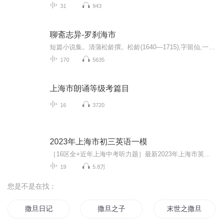
31
943
聊斋志异-罗刹海市
短篇小说集。清蒲松龄撰。松龄(1640—1715),字留仙,一字剑臣,别号柳泉居士,世称聊斋先生,山东淄川(今淄博)人。清代著名文学家。
170
5635
上海市朗诵等级考篇目
16
3720
2023年上海市初三英语一模
［16区全+近年上海中考听力题］最新2023年上海市英语中考一模卷+近年上海中考听力题（更新中～～～）听真题，练手感，出成绩，考名校！相信我，不要犹豫，在初三要想超越别人，就要提前做题，熟能生巧。四校八大，市区重点，哪怕一所普高，都能延续我们的...
19
5.8万
您是不是在找：
撒旦日记
撒旦之子
末世之撒旦的宽恕