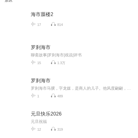
景区
海市蜃楼2
17
814
罗刹海市
聊斋故事|罗刹海市|戏说|评书
15
1.3万
罗刹海市
罗刹海市马骥，字龙媒，是商人的儿子。他风度翩翩，一表人材，从小就洒脱大方，喜欢唱歌跳舞。经常跟着戏班子演出，用锦帕缠着头，就像一个美丽的少女，因此又有“俊人”的美称。他十四岁考中秀才，很有名气。父亲年老体衰，放弃了经商，回家闲住，对马骥...
1
489
元旦快乐2026
元旦祝福
12
319