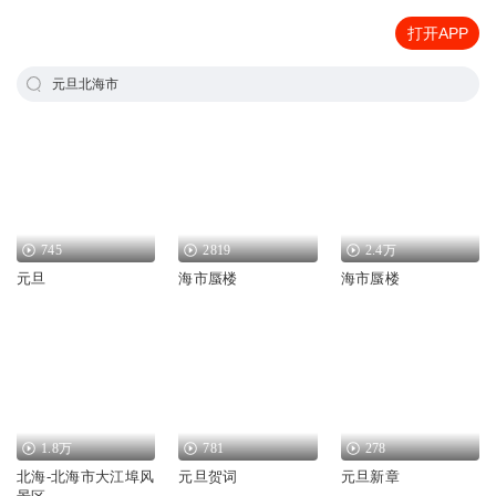
打开APP
元旦北海市
745
2819
2.4万
元旦
海市蜃楼
海市蜃楼
1.8万
781
278
北海-北海市大江埠风
元旦贺词
元旦新章