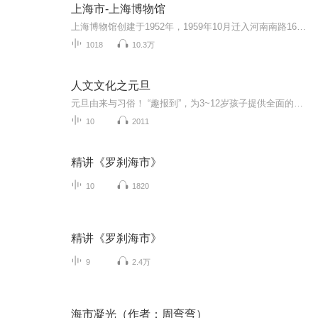
上海市-上海博物馆
上海博物馆创建于1952年，1959年10月迁入河南南路16号旧中汇大楼；1993年8月，上海博物馆人民广场现馆舍开工，1996年10月12日全面建成开放。上海博物馆是一座大型的中国古代艺术博物馆，其收藏、研究、展览和教育以中国古代的艺术品为重点，馆藏文物近102万件，其中珍贵文物14万余件。上海博物馆的文物收藏包括青铜、陶瓷、书画、雕塑、甲骨、符印、货币、玉器、家具、织绣、漆器、竹木牙角、少数民族文物等31个门类，尤以青铜、陶瓷、书画最为突出。上海博物馆现有十个艺...
1018
10.3万
人文文化之元旦
元旦由来与习俗！ “趣报到”，为3~12岁孩子提供全面的通识知识系列课程。让孩子广泛接触通识教育，掌握更全面的天文，历史，地理，艺术，生活及科普知识。找到兴趣，快乐成长！...
10
2011
精讲《罗刹海市》
10
1820
精讲《罗刹海市》
9
2.4万
海市凝光（作者：周弯弯）