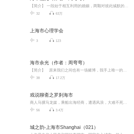
【简介】 一段始于相互利用的婚姻，两颗对彼此缄默的真心，三年相敬如宾的平淡生活。 江缇是一名记者，她行事风格泼辣，好强且好胜的性格导致她与初恋男友沈刘苏分道扬镳，为了逃避感情的失败，她嫁给了家族世家之子覃焕，并随他到上海生活。覃焕是覃家的私生子，他性格内敛，很少将自己的感情外露。 两人的婚姻因利益而结合，互不干涉，一直相安无事。随着时间的推移，江缇不知不觉爱上了覃焕，可覃焕身边似乎一直有一位红颜知己翁颖。江缇以为是自己的插足导致覃焕与翁...
32
63万
上海市心理学会
3
123
海市余光（作者：周弯弯）
【简介】 原来我们之间也有一场赌博，我手上唯一的筹码是你对我的感情，结果我输了，可我知道，真正输的那个人，不是我。【主播】原作者：周弯弯主播：猫爪儿、贝伦茶出品：代客泊书代客泊书与莫守陈规工作室联合录制【适合谁听】作家周弯弯的忠实读者精致碎片化时间的白领喜爱言情类有声小说的听友们【你将获得】一场无与伦比的言情听觉盛宴一段入骨入心的动人体验
38
17.2万
戏说聊斋之罗刹海市
商人马骥马龙媒，乘船出海经商，遭遇风浪，大难不死，经历种种奇遇。。。
56
3.4万
城之韵-上海市Shanghai（021）