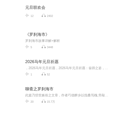
元旦联欢会
12
2402
《罗刹海市》
罗刹海市故事详解+解析
5
3448
2026马年元旦祈愿
，2026马年元旦祈愿，2026马年元旦祈愿：奋蹄之姿，赴时代之约我祈愿，2026年的中国 山河锦绣，繁荣昌盛。我祈愿，2026年的每个奋斗者，都能策马扬鞭，不负韶华。我祈愿，2026年的情感世界，温暖纯粹 情谊绵长。我祈愿，，2026年的我们，心怀热爱，向阳而...
1
52
聊斋之罗刹海市
此篇乃愤世嫉俗之文章，作者巧借醉乡以指桑骂槐,旁敲侧击。马骥,字龙媒,是商人的儿子。他风度翩翩，一表人材，从小就洒脱大方,喜欢唱歌跳舞。经常跟着戏班子演出,用锦帕缠着头,就像-一个美丽的少女，因此又有“俊人”的美称。他十四岁考中秀才很有名气。父亲年老体衰，放弃了经商,回家闲住，对马骥说:“几卷书,饿了不能煮着吃冷了不能当衣穿，我儿应该继承父业去经商。”马骥从此就慢慢做起买卖来。
20
15.7万