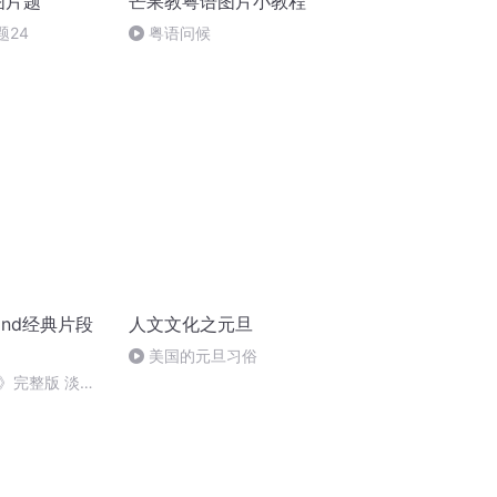
图片题
芒果教粤语图片小教程
题24
粤语问候
nd经典片段
人文文化之元旦
美国的元旦习俗
》完整版 淡淡