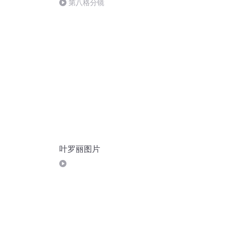
第八格分镜
叶罗丽图片