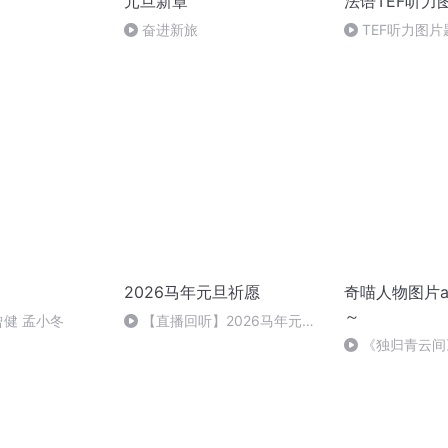
元旦新章
法语TEF听力
奋进新旅
TEF听力图片
2026马年元旦祈愿
奇喵人物图片a
～
曾健 孟小冬
【直播回听】2026马年元旦
祈愿
《独归青云间
的刀感……