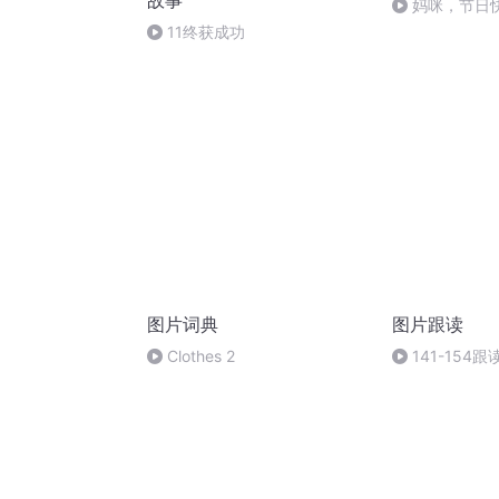
故事
妈咪，节日
11终获成功
图片词典
图片跟读
Clothes 2
141-154跟