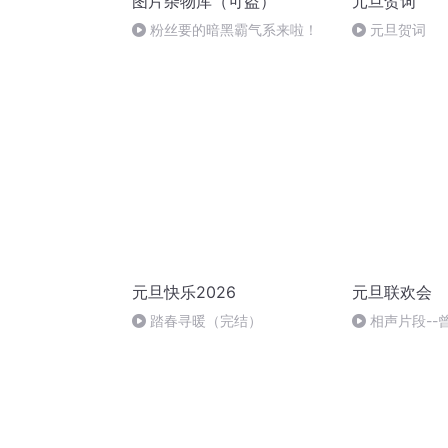
图片杂物库（可盗）
元旦贺词
粉丝要的暗黑霸气系来啦！
元旦贺词
元旦快乐2026
元旦联欢会
踏春寻暖（完结）
相声片段--