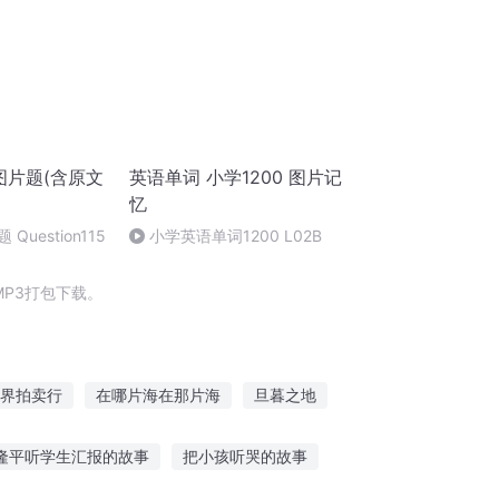
图片题(含原文
英语单词 小学1200 图片记
忆
Question115
小学英语单词1200 L02B
P3打包下载。
界拍卖行
在哪片海在那片海
旦暮之地
片啊
名为撒旦
图腾碎片
隆平听学生汇报的故事
把小孩听哭的故事