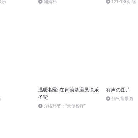
快乐
鞠婧祎
121-130听读
温暖相聚 在肯德基遇见快乐
有声の图片
圣诞
读
仙气背景图
介绍环节：“天使餐厅”