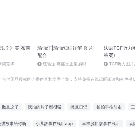
现？》美|布莱
瑜伽汇|瑜伽知识详解 图片
法语TCF听力
配合
答案)
录读完毕
练瑜伽 疼痛是正常的吗
TCF听力图片题 
，包含正品授权的连播声音和文字全集，支持免费在线试听阅读和有声书M
撒旦之子
我拍的片子都很猛
撒旦日记
拍拍手往前走
三
拍电影啊
最强拍卖系统
超能竞拍师
最强撒旦
我只会拍烂
晚讲故事给你听
小儿故事在线听app
幸福脱轨故事在线听
袁
伊旦之书