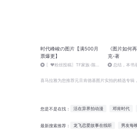
时代峰峻の图片【满500月
《图片如何再
票爆更】
克-著
〖❤️粉丝投稿〗TF家族-陈思
总结，本书
罕
喜马拉雅为您推荐元旦肯德基图片实拍的精选专辑
活在异界拍动漫
邓肯时代
您是不是在找：
撒旦之书世界末日
我真不想
龙飞恋爱故事在线听
男友每
最新搜索推荐：
爱自拍的猫
照片转换现实