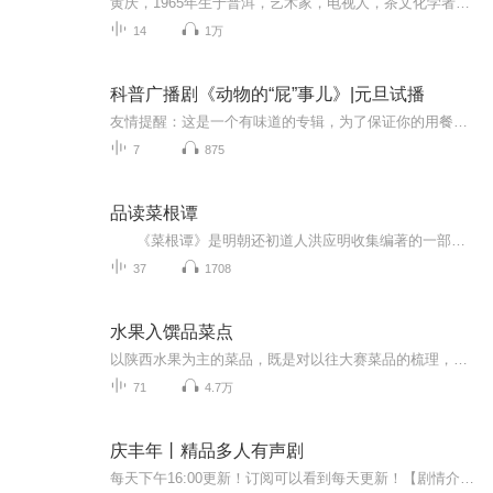
黄庆，1965年生于普洱，艺术家，电视人，茶文化学者，澜沧古茶首席文化官。著有《古茶古道古风》《古茶传奇》等著作，《千年茶韵》纪录片制作人，茶界大型茶山行活动“寻味问茶”的学术导师。他的狂草书法，将澜沧江的生命律动赓续在鬼神莫测的笔锋；他的摄影机，赶在茶叶文明遗迹被现代破坏之前就收录下那段古朴神秘的历史；他的著作，是茶马古道上的孑立行走的背影。他独到的茶理见解，以及用自己的脚步丈量云南每一寸土地的沧桑，都令茶友为之着迷。我们在此听他讲述，关于世界茶树起源地澜沧江流域古茶文明的...
14
1万
科普广播剧《动物的“屁”事儿》|元旦试播
友情提醒：这是一个有味道的专辑，为了保证你的用餐心情，请不要在进食时收听！《动物的“屁”事儿》 作者: [美] 尼克·卡鲁索 ／ [英] 达尼·拉巴奥蒂 著， [美] 伊桑·科贾克 绘图，王佩、王双语 译猫会放屁，它们的屁臭得很。章鱼虽然不放屁，但可...
7
875
品读菜根谭
《菜根谭》是明朝还初道人洪应明收集编著的一部论述修养、人生、处世、出世的语录式小品文集,它是一种揉合了儒家的中庸思想,道家的无为思想和佛家的出世思想的人生处世哲学,是旷古稀世的奇珍宝训。对于人的正心修身、养性育德有不可思议的潜移默化的力量。作者以“菜根”为本书命名,意谓“人的才智和修养只有经过艰苦磨炼才能获得”。正所谓“咬得菜根,百事可做”。...
37
1708
水果入馔品菜点
以陕西水果为主的菜品，既是对以往大赛菜品的梳理，也通过对东西部、南北方水果的研发整合，从而让创新的菜品更时尚、更营养、更健康、更具操作性、更有影響力！所列水果菜点宴席，包括热菜、凉菜、面点、汤羹、拼盘，色香味形俱佳，营养合理搭配。台面展...
71
4.7万
庆丰年丨精品多人有声剧
每天下午16:00更新！订阅可以看到每天更新！【剧情介绍】穿越成大家闺秀，原以为要好好宅斗，结果一不小心重生了。重生回八岁，好，很好…可是...为啥不是穿回的不是自己，而是那个很纯很天真的伴读小堂妹--农家小姑娘钱灵犀？算了，既来之，则安之。反正...