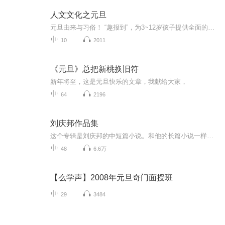
人文文化之元旦
元旦由来与习俗！ “趣报到”，为3~12岁孩子提供全面的通识知识系列课程。让孩子广泛接触通识教育，掌握更全面的天文，历史，地理，艺术，生活及科普知识。找到兴趣，快乐成长！...
10
2011
《元旦》总把新桃换旧符
新年将至，这是元旦快乐的文章，我献给大家，
64
2196
刘庆邦作品集
这个专辑是刘庆邦的中短篇小说。和他的长篇小说一样，中短篇小说也同样具有鲜明的个人创作特色。文字功底深厚，读后令人回味无穷，难以忘怀。刘庆邦经历过9年矿区生活，因为常常要在地下千米的地方工作，最初的一段时间，他常常感到耳膜像被加厚了好几层，...
48
6.6万
【么学声】2008年元旦奇门面授班
29
3484