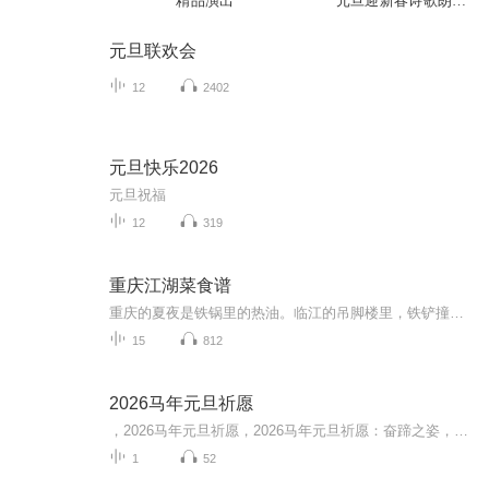
精品演出
元旦迎新春诗歌朗诵
会
元旦联欢会
12
2402
元旦快乐2026
元旦祝福
12
319
重庆江湖菜食谱
重庆的夏夜是铁锅里的热油。临江的吊脚楼里，铁铲撞上铁锅的脆响此起彼伏，朝天椒在滚油中炸出金红碎末，花椒粒在火光中翻腾出青烟。跑船的、拉纤的、扛包的汉子们围坐在油渍斑驳的方桌前，汗珠顺着脖颈滑进粗布衫里，筷子却始终在红汤里翻搅——这是重庆...
15
812
2026马年元旦祈愿
，2026马年元旦祈愿，2026马年元旦祈愿：奋蹄之姿，赴时代之约我祈愿，2026年的中国 山河锦绣，繁荣昌盛。我祈愿，2026年的每个奋斗者，都能策马扬鞭，不负韶华。我祈愿，2026年的情感世界，温暖纯粹 情谊绵长。我祈愿，，2026年的我们，心怀热爱，向阳而...
1
52