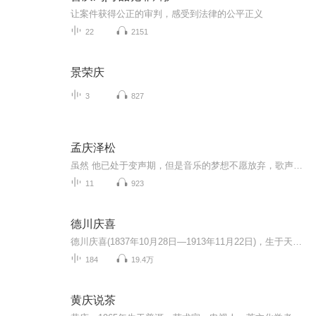
让案件获得公正的审判，感受到法律的公平正义
22
2151
景荣庆
3
827
孟庆泽松
虽然 他已处于变声期，但是音乐的梦想不愿放弃，歌声中有着他倔强的努力，永不服输才是他生活的准则。学打鼓，学双排键，学唱歌，他在业余时间不停地追逐着自己的梦想，祝福他吧！未来的成功达人！
11
923
德川庆喜
德川庆喜(1837年10月28日―1913年11月22日)，生于天保八年9月29日(1837年10月28日)，卒于大正二年(1913年)11月22日。江户幕府第15代将军，也是末代将军。水户藩主德川齐昭的第七子。德川庆喜是德川幕府中的末代将军，被称为最后的”日本王“，也是德川幕府...
184
19.4万
黄庆说茶