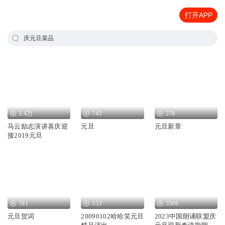
打开APP
庆元旦菜品
3.4万
745
278
马云励志演讲喜庆迎
元旦
元旦新章
接2019元旦
781
353
3506
元旦贺词
20090102哈哈笑元旦
2023中国朗诵联盟庆