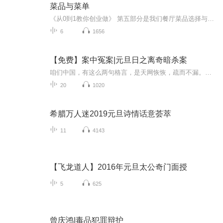
菜品与菜单
《从0到1教你创业做》 第五部分是我们餐厅菜品选择与菜单设置的问题，包括特色菜品的选择？如何给菜品起个好名字？如何对菜品进行定价？如何制作一张让消费者喜欢的菜单？电子菜单的运用？ 餐饮
6
1656
【免费】案中冤案|元旦日之离奇暗杀案
咱们中国，有这么两句格言，是天网恢恢，疏而不漏。这两句话中，所含的意义，就是言其人要作了恶事，纵然一时侥幸，能够逃出法网，但是叶落归根，依然逃不出天网去。所谓人间私语，天闻若雷，暗室亏心，神目如电，少不得默默中有个道理，总会有报应临头的...
20
1020
希腊万人迷2019元旦诗情话意荟萃
11
4143
【飞龙道人】2016年元旦太公奇门面授
5
625
曾庆鸿|毒品犯罪辩护