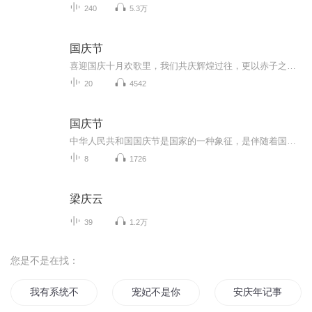
240
5.3万
国庆节
喜迎国庆十月欢歌里，我们共庆辉煌过往，更以赤子之心，向未来书写滚烫的誓言——这盛世，值得我们以热爱相拥。
20
4542
国庆节
中华人民共和国国庆节是国家的一种象征，是伴随着国家的出现而出现的。让我们用诗歌朗诵歌颂祖国的繁荣富强，国泰民安。
8
1726
梁庆云
39
1.2万
您是不是在找：
我有系统不可能这么菜
宠妃不是你的菜
安庆年记事