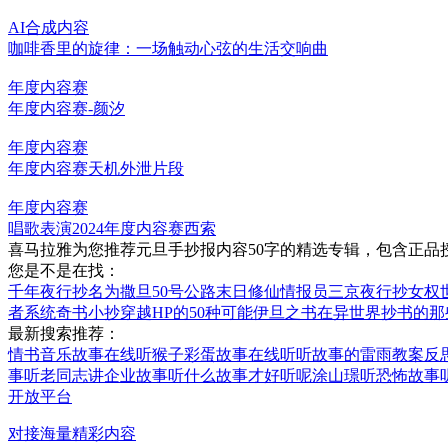
AI合成内容
咖啡香里的旋律：一场触动心弦的生活交响曲
年度内容赛
年度内容赛-颜汐
年度内容赛
年度内容赛天机外泄片段
年度内容赛
唱歌表演2024年度内容赛西索
喜马拉雅为您推荐元旦手抄报内容50字的精选专辑，包含正品
您是不是在找：
千年夜行抄
名为撒旦
50号公路
末日修仙情报员
三京夜行抄
女权
者系统
奇书小抄
穿越HP的50种可能
伊旦之书
在异世界抄书的那
最新搜索推荐：
情书音乐故事在线听
猴子彩蛋故事在线听
听故事的雷雨教案反
事
听老同志讲企业故事
听什么故事才好听呢
涂山璟听恐怖故事
开放平台
对接海量精彩内容