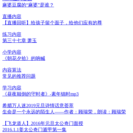
麻婆豆腐的“麻婆”是谁？
直播内容
【直播回听】给孩子留个面子，给他们应有的尊
练习内容
第三十七章 萧玉
小学内容
《朝花夕拾》的呐喊
内容算法
常见的推荐问题
学习内容
《昼夜颠倒的守时者》-素年锦时mp3
希腊万人迷2019元旦诗情话意荟萃
生命是一个永远的陌生人——作者：顾瑞荣，朗读：顾瑞荣
【飞龙道人】2016年元旦太公奇门面授
2016.1.1姜太公奇门遁甲第一集