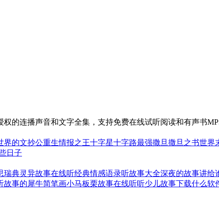
授权的连播声音和文字全集，支持免费在线试听阅读和有声书MP
世界的文抄公
重生情报之王
十字星十字路
最强撒旦
撒旦之书世界
些日子
思
瑞典灵异故事在线听
经典情感语录听故事大全
深夜的故事讲给
听故事的犀牛简笔画
小马板栗故事在线听
听少儿故事下载什么软