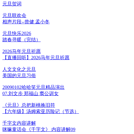
元旦贺词
元旦联欢会
相声片段--曾健 孟小冬
元旦快乐2026
踏春寻暖（完结）
2026马年元旦祈愿
【直播回听】2026马年元旦祈愿
人文文化之元旦
美国的元旦习俗
20090102哈哈笑元旦精品演出
07.刘文步 郑福山 窦公训女
《元旦》总把新桃换旧符
【六年级】汤姆索亚历险记（节选）
千字文内容讲解
咪嘛童话会《千字文》 内容讲解09