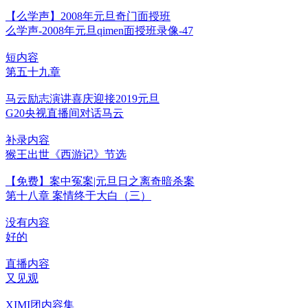
【么学声】2008年元旦奇门面授班
么学声-2008年元旦qimen面授班录像-47
短内容
第五十九章
马云励志演讲喜庆迎接2019元旦
G20央视直播间对话马云
补录内容
猴王出世《西游记》节选
【免费】案中冤案|元旦日之离奇暗杀案
第十八章 案情终于大白（三）
没有内容
好的
直播内容
又见观
XIMI团内容集