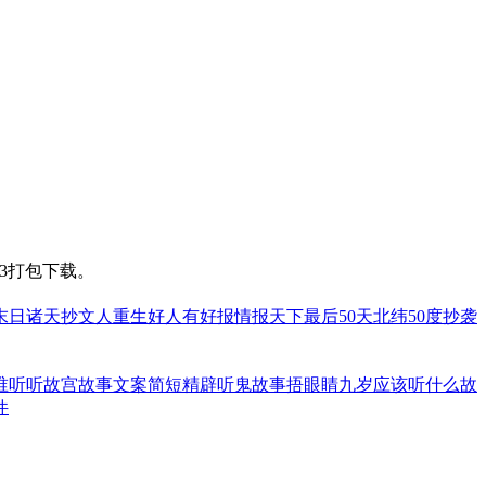
3打包下载。
末日
诸天抄文人
重生好人有好报
情报天下
最后50天
北纬50度
抄袭
谁听
听故宫故事文案简短精辟
听鬼故事捂眼睛
九岁应该听什么故
件