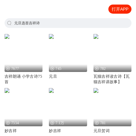
打开APP
元旦选首吉祥诗
7677
745
782
吉祥朗诵 小学古诗75
元旦
瓦猫吉祥读古诗【瓦
首
猫吉祥讲故事】
7554
7.1万
781
妙吉祥
妙吉祥
元旦贺词