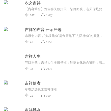
农女吉祥
【内容简介】刘吉祥叉腰指天，怒目而视，老天你是要闹哪样啊！本来是个没钱、没工作、没男友的三没剩女也就算了，怎么一觉醒来就成了没异能、没空间、没权、没钱还没智商的五没倒霉女了？就算是个傻姑娘，我也要勤种田奔小康，吉祥挺起胸脯向前望，可是…...
247
1.6万
吉祥的声音|开示严选
非原创内容，“太极元功”是金庸笔下“九阳神功”的原型，本人（杨天一）长期练功可能造成性欲过盛或精力过于旺盛；为防止本人沉溺女色、争胜斗狠；本人需要准备此内容以平息自身的魔性。
41
1756
吉祥人生
节目主题：吉祥人生主播是谁：转识文化适合谁听：想提升自己、改变自己、获得吉祥的人生的人主播的话：人和人的思想不同，想的不同，说的不同，造作的不同，所以每个人都有着不同的生命现象。而一切都是你自己造作。明白了这个真相，就告诉我们自己，努力...
33
2179
吉祥使者
草香炉选集之吉祥使者
21
390
吉祥风水