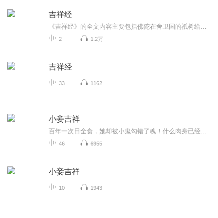
吉祥经
《吉祥经》的全文内容主要包括佛陀在舍卫国的祇树给孤独园中，对一天神的教导。以下是《吉祥经》的主要内容：经文开始时，描述了佛陀在舍卫国的祇树给孤独园中，一天深夜，有一位天神以殊胜光明遍照园中，来到佛陀面前，恭敬礼拜，并请求佛陀开示如何获得...
2
1.2万
吉祥经
33
1162
小妾吉祥
百年一次日全食，她却被小鬼勾错了魂！什么肉身已经被火化？转世成为痴儿公主，还嫁了个王爷老公！这男人长得太妖孽，皮笑肉不笑，一看就不是好东西，奇迹的是他非但没有虐待她，还让她大鱼大肉吃不完，大献殷勤嘘寒问暖，不仅让整个王府的小妾轮流陪聊天，又是送雪狼只为换她一笑，她凶他闹他惹他，无恶不作，渐渐对他放下戒心，哪知他吃干抹尽，转眼就翻脸不认人，女人换过一个又一个，正牌王妃悲惨沦落为小妾，她依旧过得自在逍遥乐得轻松，可有一天他去杀到她面前，绷着张酷脸说要和她睡，她直接抱起被子，选择和丫鬟睡，而她不过是他打发时间的棋子，竟然敢不把他放在眼里？真是反了。
46
6955
小妾吉祥
10
1943