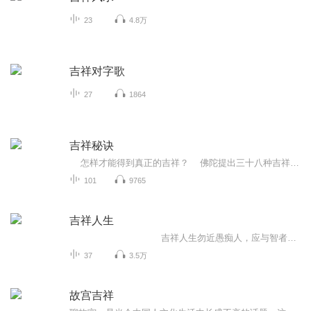
23
4.8万
吉祥对字歌
27
1864
吉祥秘诀
怎样才能得到真正的吉祥？ 佛陀提出三十八种吉祥的智慧方法，能够为我们的生命带来无上的吉祥，不靠祈愿或等待，通过实行佛陀所教示的三十八种吉祥，就能得到最大的安稳与幸福。 《吉祥经》文字很少，但内容非常丰富和深奥，包...
101
9765
吉祥人生
吉祥人生勿近愚痴人，应与智者交，尊敬有德者，是为最吉祥！居住适宜处，往昔有德行，置身于正道，是为最吉祥！多闻工艺精，严持诸禁戒，言谈悦人心，是为最吉祥！...
37
3.5万
故宫吉祥