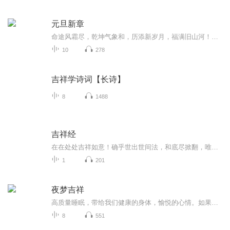
元旦新章
命途风霜尽，乾坤气象和，历添新岁月，福满旧山河！龙蛇交替，迎接全新的2025！
10
278
吉祥学诗词【长诗】
8
1488
吉祥经
在在处处吉祥如意！确乎世出世间法，和底尽掀翻，唯此一事实的基本构成性追求，可是问题在于有没有可能真实不虚地实现在在处处吉祥如意呢？如果有可能的话，如何做到呢？佛陀教义体系之中的这部《吉祥经》正是为我们答疑解惑的……
1
201
夜梦吉祥
高质量睡眠，带给我们健康的身体，愉悦的心情。如果您还身陷失眠的痛苦而无能为力，来吧！让我们来一场说走就走的睡美人之旅……
8
551