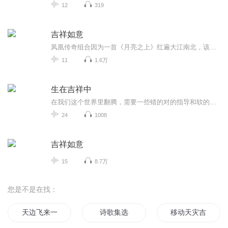
12
319
吉祥如意
凤凰传奇组合因为一首《月亮之上》红遍大江南北，该组合的主唱玲花是来自鄂尔多斯大草原的蒙古族姑娘，其歌声高亢激昂，有着强烈的感染力，每当你听到她的歌声时就会感到仿佛走进了辽阔的大草原。6月12日，伊利巧乐兹TOM玩乐吧2007城市全国高校第九站巡演...
11
1.6万
生在吉祥中
在我们这个世界里翻腾，需要一些错的对的指导和软的硬的南墙、香的臭的泥沼，让一切发生就好，天知道，吃饱 睡饱 精神好。这款专辑就是杂七杂八的，关于这三方面的事情瞎扯正聊
24
1008
吉祥如意
15
8.7万
您是不是在找：
天边飞来一朵吉祥云
诗歌集选
移动天灾吉祥物