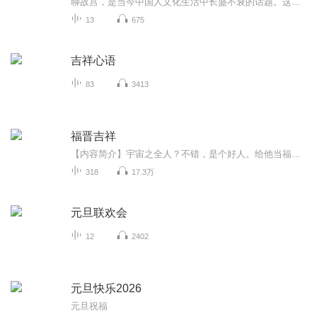
聊故宫，是当今中国人文化生活中长盛不衰的话题。这辈子总得去趟故宫吧！看看皇帝住的紫禁城，摸摸六百年的红墙，在太和殿前拍张照。挤在人群里听导游讲甄嬛的故事，买根故宫雪糕发朋友圈——这才算圆了咱老百姓的京城梦！
13
675
吉祥心语
83
3413
福晋吉祥
【内容简介】宇宙之全人？不错，是个好人。给他当福晋？谢谢，不必了。思维很具有发散性，所谓跟贴必歪楼的她，穿成了十三阿哥的嫡福晋，因为对当寡妇实在是没什么兴趣，本来拿定了主意，要在选秀中努力争取落选的。可是眼前的这个人，真的是那个先是侠肝...
318
17.3万
元旦联欢会
12
2402
元旦快乐2026
元旦祝福