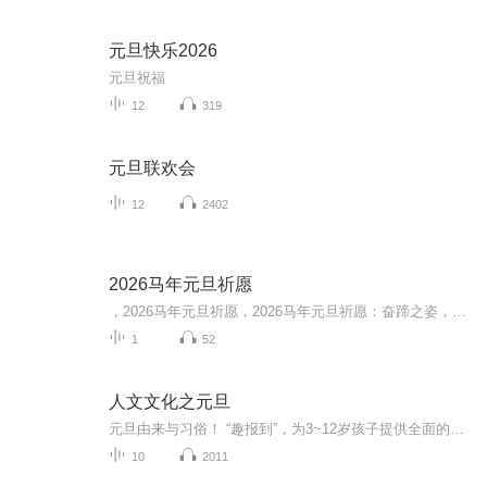
元旦快乐2026
元旦祝福
12
319
元旦联欢会
12
2402
2026马年元旦祈愿
，2026马年元旦祈愿，2026马年元旦祈愿：奋蹄之姿，赴时代之约我祈愿，2026年的中国 山河锦绣，繁荣昌盛。我祈愿，2026年的每个奋斗者，都能策马扬鞭，不负韶华。我祈愿，2026年的情感世界，温暖纯粹 情谊绵长。我祈愿，，2026年的我们，心怀热爱，向阳而...
1
52
人文文化之元旦
元旦由来与习俗！ “趣报到”，为3~12岁孩子提供全面的通识知识系列课程。让孩子广泛接触通识教育，掌握更全面的天文，历史，地理，艺术，生活及科普知识。找到兴趣，快乐成长！...
10
2011