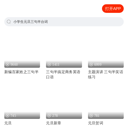
打开APP
小学生元旦三句半台词
9660
1411
6999
新编百家姓之三句半
三句半搞定商务英语
主题演讲 三句半笑话
口语
练习
745
278
781
元旦
元旦新章
元旦贺词