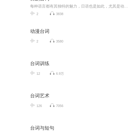
每种语言都有其独特的魅力，日语也是如此，尤其是动漫或日剧的台词。可能你会渐渐忘记剧情，但能引起自己共鸣的台词，肯定忘不了吧。
2
3838
动漫台词
2
3580
台词训练
12
6.9万
台词艺术
126
7056
台词与短句