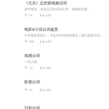
《元旦》总把新桃换旧符
新年将至，这是元旦快乐的文章，我献给大家，
64
2196
电影&小说台词鉴赏
只有电影里的人，才会兜兜转转再遇见！我们都是演员，在别人的故事里，流着自己的眼泪！戴维·安森曾说过：“我们就是电影，电影就是我们。”每个人心中都有一部电影神作，一句台词，有时候就是一部电影的缩写，能让人记忆深刻，久久无法忘记。有的台词升...
388
1.4万
戏感台词
一秒入戏
23
1085
影视台词
54
1966
日剧台词