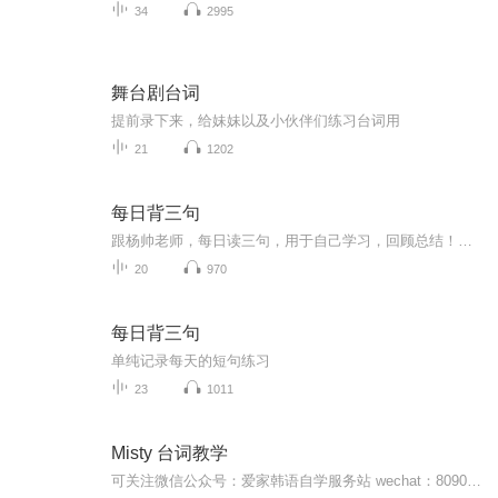
34
2995
舞台剧台词
提前录下来，给妹妹以及小伙伴们练习台词用
21
1202
每日背三句
跟杨帅老师，每日读三句，用于自己学习，回顾总结！更多详细内容，请关注杨帅老师公众号：杨帅英语口语
20
970
每日背三句
单纯记录每天的短句练习
23
1011
Misty 台词教学
可关注微信公众号：爱家韩语自学服务站 wechat：809053392 加好友请备注详情