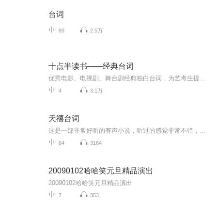
台词
89
2.5万
十点半读书——经典台词
优秀电影、电视剧、舞台剧经典独白台词，为艺考生提供参考。
4
3.1万
天禧台词
这是一部非常好听的有声小说，听过的感觉非常不错，故事扑朔迷离，情节跌宕起伏，?是以（推理、悬疑、奇特、未知、穿越、血腥、架空、恐怖、刺激）等风格模式构成的虚幻故事。?为了提供更多优秀的有声作品，请多多宣传和推荐本书，这是一种支持与鼓励！欢...
64
3164
20090102哈哈笑元旦精品演出
20090102哈哈笑元旦精品演出
7
353