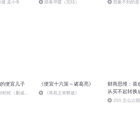
曾健 孟小冬
踏春寻暖（完结）
想象不到的蛋
的便宜儿子
《便宜十六策～诸葛亮》
财商思维：喜
从买不起转换
和蛇蛇（删减
《将苑之将弊篇》
250.怎么让
容易