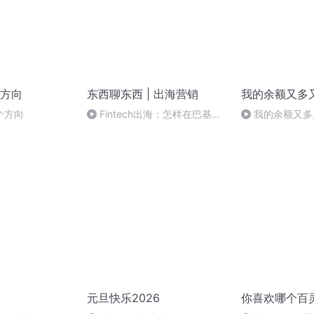
方向
东西聊东西 | 出海营销
我的余额又多
个方向
Fintech出海：怎样在巴基斯
我的余额又多
坦合法搞钱
宜-392(完)
元旦快乐2026
你喜欢哪个百