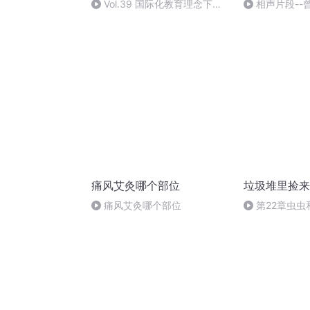
Vol.39 国际化教育理念下的
相声片段--
阅读与图书馆课程
痛风艾灸哪个部位
垃圾堆里捡来
痛风艾灸哪个部位
第22章虫虫
版）