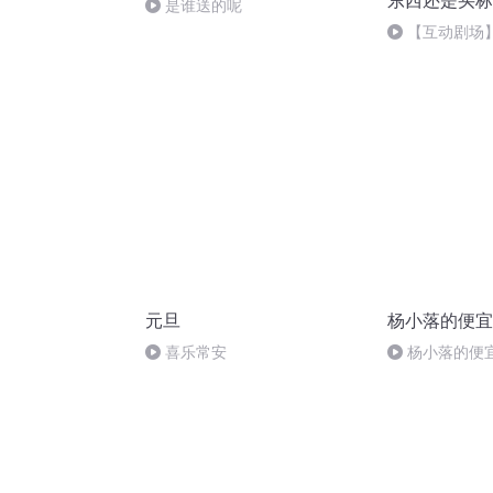
东西还是买标
是谁送的呢
【互动剧场
获线索
元旦
杨小落的便宜
喜乐常安
杨小落的便宜
你说了