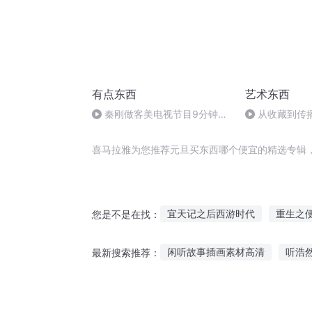
有点东西
艺术东西
秦刚做客美电视节目9分钟被
从收藏到传
打断23次，该主持是何意图
改变她的人生
喜马拉雅为您推荐元旦买东西哪个便宜的精选专辑
宜天记之后西游时代
重生之
您是不是在找：
这男的我买了
天命之买歌笑
闲听故事插画素材高清
听浩
最新搜索推荐：
穿越之宜妃
你要战我便战
可可狮故事在线听
听故事工