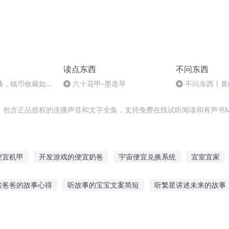
读点东西
不问东西
播，钱币收藏如何
六十花甲-墨道琴
不问东西丨黄
轨迹？
，包含正品授权的连播声音和文字全集，支持免费在线试听阅读和有声书M
便宜机甲
开发游戏的便宜奶爸
宇宙便宜兑换系统
宜室宜家
便宜老爹是大官
宜佳宜家
便宜老公呆萌妻
便宜爹娘总被
然爸爸的故事心得
听故事的宝宝文案简短
听繁星讲述未来的故事
栀子于归宜室宜家
宜家公主
总有人占你的便宜
具大全视频下载
南京听故事的地方在哪
骡子直播故事在线听