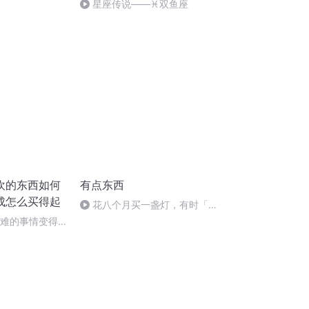
星座传说——♓️双鱼座
欢的东西如何
有点东西
成怎么买得起
花八个月买一盏灯，有时「无
效时间」也很美
困难的事情变得