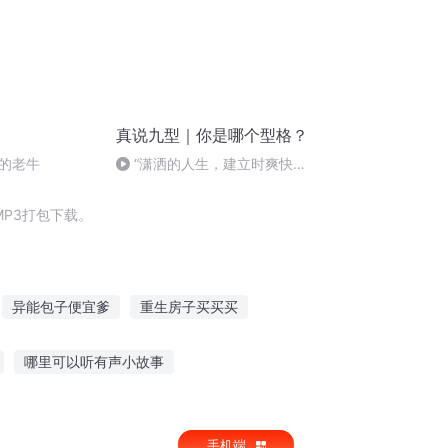
真说九型｜你是哪个型格？
的老牛
“潇洒的人生，建立时爽快，
离开时洒脱”
P3打包下载。
异能包子便宜爹
重生房子买买买
穿
火影超时空买家
宜其之子于归
哪里可以听有声小故事
智斗母子故事在线听
手机端