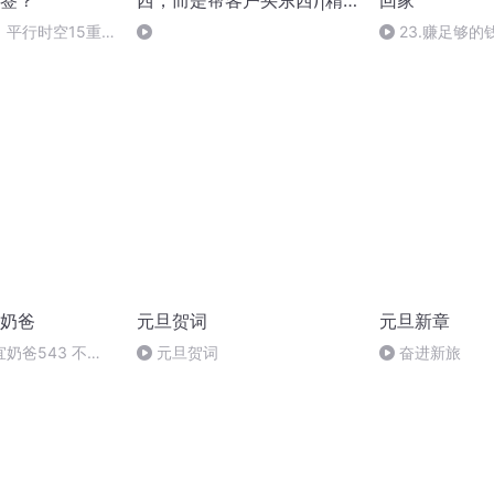
签？
西，而是帮客户买东西)|精
回家
品|蔡富强|当代文学
】平行时空15重
23.赚足够
奶爸
元旦贺词
元旦新章
奶爸543 不和
元旦贺词
奋进新旅