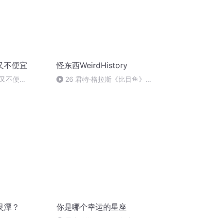
又不便宜
怪东西WeirdHistory
又不便
26 君特·格拉斯《比目鱼》：
但泽、德国、女性、烹饪与人类
的历史
灵潭？
你是哪个幸运的星座