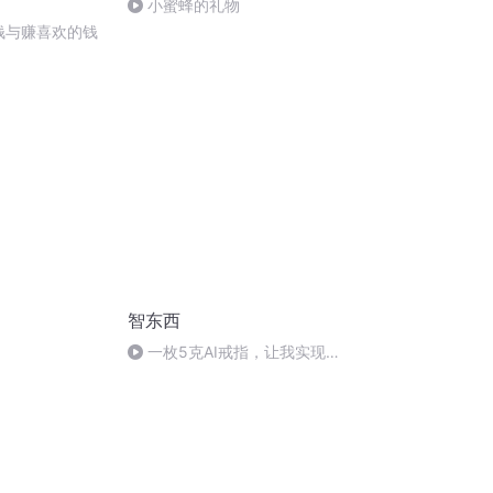
小蜜蜂的礼物
的钱与赚喜欢的钱
智东西
一枚5克AI戒指，让我实现了
隔空玩手机自由