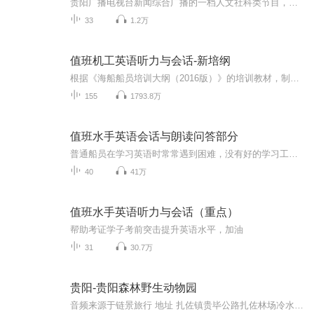
贵阳广播电视台新闻综合广播的一档人文社科类节目，我们将用声音带着大家走进和了解发生在我们身边的贵阳故事，主持人五月和您一起聆听贵阳的声音，讲述贵阳的故事！
33
1.2万
值班机工英语听力与会话-新培纲
根据《海船船员培训大纲（2016版）》的培训教材，制作了英文加中文的录音，希望大家英汉结合、对照记忆，顺利通过考试，拿到适任证书！
155
1793.8万
值班水手英语会话与朗读问答部分
普通船员在学习英语时常常遇到困难，没有好的学习工具用来学习水手英语听力与会话，而英语对他们来说，也是最大的难题，好多人在英语面前不知所措，而喜马拉雅这个平台恰好提供了这个好的学习工具，船员朋友门边听边看字幕，直接打到考试的效果，经过长时间的训练，相信大家能够把英语考过去。
40
41万
值班水手英语听力与会话（重点）
帮助考证学子考前突击提升英语水平，加油
31
30.7万
贵阳-贵阳森林野生动物园
音频来源于链景旅行 地址 扎佐镇贵毕公路扎佐林场冷水沟分场内 票价描述 成人门票120元；1.2米-1.5米儿童门票半价；1.2米以下儿童免票（需家人陪同）。 开放时间 8:00-18:00（16:00以后停止售票，黄金周除外） 乘车信息 1、贵阳至动物园的高速路线：上贵遵...