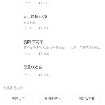
26
2.7万
元旦快乐2026
元旦祝福
12
319
贵阳-百花湖
票价详情 5元/人.次（当日有效）。说明：门票不含游船费，乘船须另行购买船票。 适宜 全年 电话 0851--84361700 简介 亲爱的游客朋友，您好，今天咱们要参观的就是风景秀丽的百花湖。百花湖因湖中岛屿和沿岸青山上的各种野花在春天满山遍野，百花齐放而得...
3
7367
元旦联欢会
12
2402
您是不是在找：
重建天下
帝国不是一天建成的
末世我重建帝国