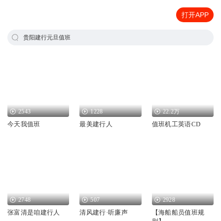
打开APP
贵阳建行元旦值班
2543
1228
22.2万
今天我值班
最美建行人
值班机工英语CD
2748
507
2928
张富清是咱建行人
清风建行·听廉声
【海船船员值班规