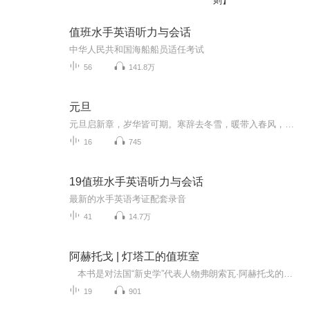
则】
值班水手英语听力与会话
中华人民共和国海船船员适任考试
56
141.8万
元旦
元旦启新章，岁华皆可期。寒辞去冬雪，暖带入春风，旧岁遗憾随烟散。愿新年有光有暖，万事顺意，岁岁胜今朝。
16
745
19值班水手英语听力与会话
最新的水手英语考证配套录音
41
14.7万
阿赫托戈 | 灯塔工的值班室
本书是对法国“新史学”代表人物弗朗索瓦·阿赫托戈的采访实录。 阿赫托戈深受韦尔南、莱因哈特·科泽勒克、列维-斯特劳斯等历史学家和人类学家的影响，将历史人类学引入自己的研究。书中，阿赫托戈回忆了个人的经历，深入浅出地讨论了历史学家的定位、对时间和记忆的理解、对当下主义的判断、关于他者的思考，以及历史人类学在研究中的应用等。 在采访中，阿赫托戈还谈及对法国当代历史学家的品评，剖析了当代法国史学界的前沿问题，对时间和时间观念的流变、当代史、当下主义与...
19
901