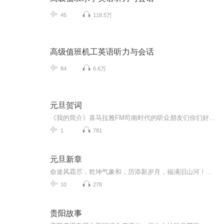
45
118.5万
高级值班机工英语听力与会话
84
6.6万
元旦贺词
《我的简介》喜马拉雅FM司南时代的听众朋友们你们好，首先非常感谢大家一直以来对司南时代的支持，为我们的进步提供宝贵的意见。马上我们将迎来2018年，在新的一年里我们会更加用心的给大家准备优秀的作品，2018我们一同进步。为了感谢大家长久以来的支持...
1
781
元旦新章
命途风霜尽，乾坤气象和，历添新岁月，福满旧山河！龙蛇交替，迎接全新的2025！
10
278
贵阳故事