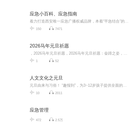
应急小百科、应急指南
着力打造西安唯一应急广播权威品牌，本着“平急结合”的原则，全天候发布应急预警信息，增强公众忧患意识，普及全民防灾减灾避灾知识、提高自救互救技能。每周一、二更新。
150
7471
2026马年元旦祈愿
，2026马年元旦祈愿，2026马年元旦祈愿：奋蹄之姿，赴时代之约我祈愿，2026年的中国 山河锦绣，繁荣昌盛。我祈愿，2026年的每个奋斗者，都能策马扬鞭，不负韶华。我祈愿，2026年的情感世界，温暖纯粹 情谊绵长。我祈愿，，2026年的我们，心怀热爱，向阳而...
1
52
人文文化之元旦
元旦由来与习俗！ “趣报到”，为3~12岁孩子提供全面的通识知识系列课程。让孩子广泛接触通识教育，掌握更全面的天文，历史，地理，艺术，生活及科普知识。找到兴趣，快乐成长！...
10
2011
应急管理
472
2.5万