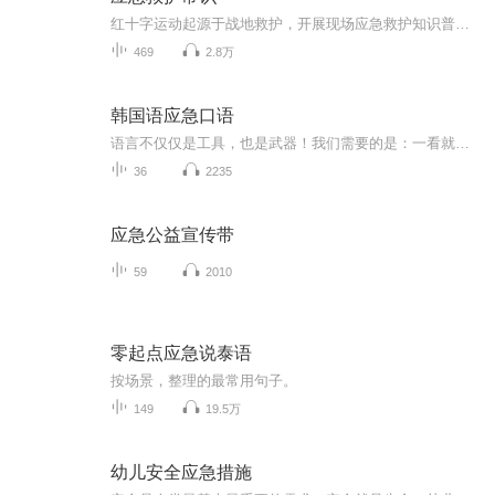
红十字运动起源于战地救护，开展现场应急救护知识普及和培训，增强群众自救互救能力，既是红十字会的传统工作，也是法律赋予红十字会的一项崇高义务和重要职责。改革开放以来，经济社会快速发展，人民生活水平不断提高，但是重大自然灾害和突发意外事件仍...
469
2.8万
韩国语应急口语
语言不仅仅是工具，也是武器！我们需要的是：一看就懂，一说就会。
36
2235
应急公益宣传带
59
2010
零起点应急说泰语
按场景，整理的最常用句子。
149
19.5万
幼儿安全应急措施