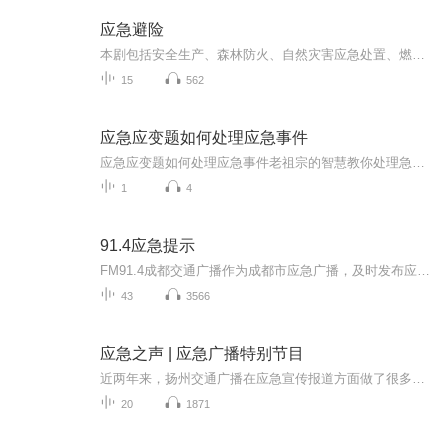
应急避险
本剧包括安全生产、森林防火、自然灾害应急处置、燃气使用安全、家庭火灾防范、校园安全、电梯安全、交通安全等众多内容，力求通过生动的故事情节和贴近生活的艺术演绎，传播安全理念，普及安全知识，提升应急能力，让管用、有效的安全知识，成为人们生产...
15
562
应急应变题如何处理应急事件
应急应变题如何处理应急事件老祖宗的智慧教你处理急症：没有执业证的赤脚郎中掏心窝子分享 凌晨三点突发胃痛，翻遍家里只剩过期的西药；孩子半夜高烧40度，打车半小时还堵在高架上——这种时候才想起"平时不养生，急时养医生"就晚了。作为把《黄帝内经...
1
4
91.4应急提示
FM91.4成都交通广播作为成都市应急广播，及时发布应急预警信息、专业应急知识科普。 遭遇突发情况如何紧急逃生？如何自救互救？ 教你应急干货，还不快关注收藏一波～
43
3566
应急之声 | 应急广播特别节目
近两年来，扬州交通广播在应急宣传报道方面做了很多有益探索和实践，联合公安、城管、高速、民航、公路、铁路、气象等部门，在信息及时发布、交通疏导、紧急救助、稳定舆情等方面发挥了重要作用，受到社会广泛好评。
20
1871