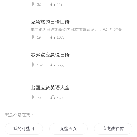
32
449
应急旅游日语口语
本专辑为日语零基础的日本旅游者设计，从出行准备，到机场乘机；从乘坐交通工具，到酒店住宿；从美食餐饮，到购物游览，以及临时救急，各类场景主题面面俱到。
19
1053
零起点应急说日语
157
5.2万
出国应急英语大全
70
4666
您是不是在找：
我的可盐可甜小皇帝
无盐丑女
应龙战神传