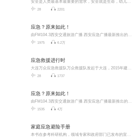
安全是人类最基本最重要的需求，安全就是生命，幼儿园是众多幼儿集体生活的生活场所，活泼好动是幼儿的天性，活动中总存在着许多不安全的因素，作为我们家长以及教师，不仅要教授给幼儿安全知识，让他们知道哪里危险，更应该让他们学会如何应对危险情况，有效地保护幼儿。
28
2201
应急？原来如此！
由FM104.3西安交通旅游广播.西安应急广播最新推出的《应急？原来如此！》于2022年3月1日正式上线。该栏目以短小生动的篇幅，轻松活泼的语言为听众普及预防、避险、自救、互救、减灾常识，增强公众的忧患意识、社会责任意识，提高市民应急避险意识和自救互...
1975
6.2万
应急救援进行时
大连万众应急救援队万众救援队发起于大连，2015年建队，是一支纯公益民间救援队。万众救援致力于抢险救灾、紧急救援、社会救助、面向公众的防减灾技能推广、大型群众性活动安全保障等，旨在推动民间公益救援事业的发展，成为一个涵盖生命救援、人道救助、...
28
1737
应急？原来如此！
由FM104.3西安交通旅游广播.西安应急广播最新推出的《应急？原来如此！》于2022年3月1日正式上线。该栏目以短小生动的篇幅，轻松活泼的语言为听众普及预防、避险、自救、互救、减灾常识，增强公众的忧患意识、社会责任意识，提高市民应急避险意识和自救互...
1535
4万
家庭应急避险手册
本书在参考科研机构，领域专家和政府部门已发布的宣传材料的基础上，系统的回答了家庭灾害风险的存在隐患，如何预防灾害，灾害发生的对应的应对方法，分别介绍了自然灾害和家庭灾害的避险方法和措施，最后总结了在公共场所的应对突发事件的避险技能和应急...