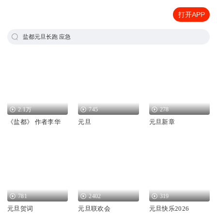
打开APP
盐都元旦长跑 应急
2.1万
745
278
《盐都》 作者李华
元旦
元旦新章
781
2402
319
元旦贺词
元旦联欢会
元旦快乐2026