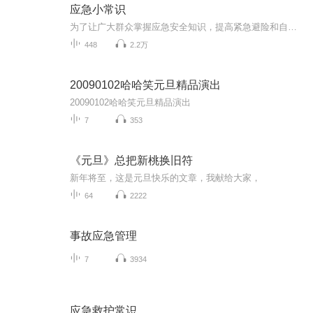
应急小常识
为了让广大群众掌握应急安全知识，提高紧急避险和自救自护能力，成都市双流区融媒体中心特推出系列科普节目《应急小常识》，以短小生动的篇幅、轻松活泼的语言，向市民宣传普及电器安全、燃气安全、交通安全、社区公共场所注意事项等防灾减灾专业知识，提...
448
2.2万
20090102哈哈笑元旦精品演出
20090102哈哈笑元旦精品演出
7
353
《元旦》总把新桃换旧符
新年将至，这是元旦快乐的文章，我献给大家，
64
2222
事故应急管理
7
3934
应急救护常识