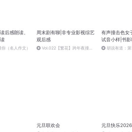
读后感朗读、
周末剧有聊|非专业影视综艺
有声撞击色女子
读
观后感
试音小样|书
懂你（名人作文）
Vol.022【繁花】跨年夜撞了
胡说有道：第
宝总的居然是他！金凤凰又为何
校园劫持事件
跑路了？
元旦联欢会
元旦快乐2026