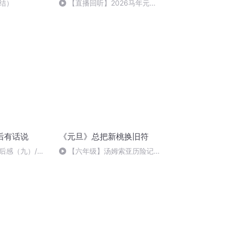
结）
【直播回听】2026马年元旦
祈愿
后有话说
《元旦》总把新桃换旧符
后感（九）/悲
【六年级】汤姆索亚历险记
（节选）