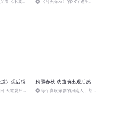
又又看《小城大
《吕氏春秋》的28字透出人
性本质
天道》观后感
粉墨春秋|戏曲演出观后感
16日 天道观后感
每个喜欢豫剧的河南人，都应
该知道他的故事