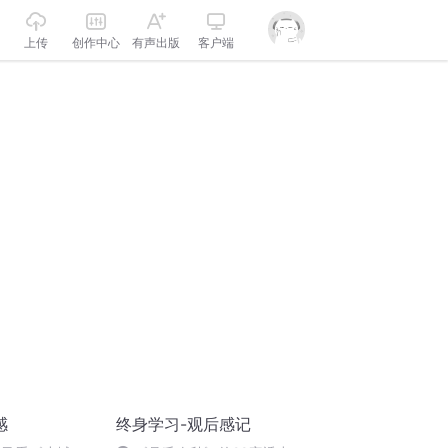
上传
创作中心
有声出版
客户端
感
终身学习-观后感记