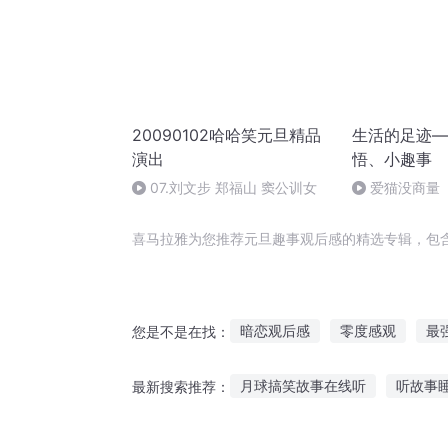
20090102哈哈笑元旦精品
生活的足迹—
演出
悟、小趣事
07.刘文步 郑福山 窦公训女
爱猫没商量
喜马拉雅为您推荐元旦趣事观后感的精选专辑，包
暗恋观后感
零度感观
最
您是不是在找：
时空的乐趣
每日秒杀我对钱
月球搞笑故事在线听
听故事
最新搜索推荐：
恋爱是你才有趣
伊旦之书
听一些传奇故事
边听故事边