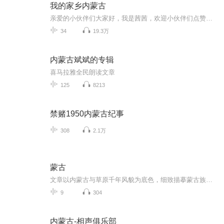
我的家乡内蒙古
亲爱的小伙伴们大家好，我是茜茜，欢迎小伙伴们点赞转发，茜茜会更努力录播大家喜欢的东西，谢谢！
34
19.3万
内蒙古斌斌的专辑
喜马拉雅全民朗读文章
125
8213
禁赌1950内蒙古纪事
308
2.1万
蒙古
文章以内蒙古与草原千年风貌为底色，细致描摹蒙古族人，淳朴仗仪义，热忱豪爽，坚韧包容的民族风骨，深刻记述旧社会封建牧权压迫草原牧民的深刻苦难………！
9
304
内蒙古-相声俱乐部