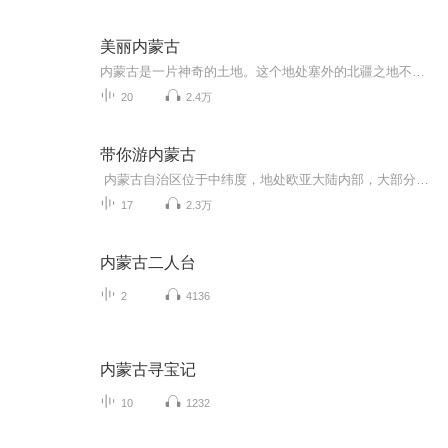
美丽内蒙古
内蒙古是一片神奇的土地。这个地处塞外的北疆之地不但拥有辽阔的草原、广袤的大漠，还拥有独特的风土人情。并且，内蒙古有其天然草场辽阔而宽广，总面积位居中国五大草原之首。千百年来，牧人、牲畜、草原三者交织在一起，在这片神奇的土地上创造了灿烂的...
20
2.4万
带你游内蒙古
内蒙古自治区位于中纬度，地处欧亚大陆内部，大部分地区处在东亚季风的影响之下，属于温带大陆性季风气候区，气候复杂多样，四季分明。
17
2.3万
内蒙古二人台
2
4136
内蒙古寻宝记
10
1232