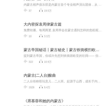
内蒙古相声俱乐部是内蒙古首个专业相声演出团体，从 2010年成立至今已六个年头了！内蒙古相声俱乐部的演出早已成为呼市周末休闲娱乐的固定场所，潮流休闲活动，每场演出的上座率爆满，演出一票难求。内蒙古相声俱乐部视频、社交媒体的视频作品，也被广泛传...
37
19.5万
大内密探袁周律蒙古篇
免费转播。每周两更.袁周率会在蒙古遇到怎样的危机呢？大明王朝又潜在着怎样的危险，让我们拭目以待
10
3.3万
蒙古帝国秘话丨蒙古秘史丨蒙古铁骑横扫欧亚丨
提到蒙古帝国，你或许先想到铁骑踏欧亚的壮阔—— 但这部音频节目，要带你走进正史褶皱里的 “草原私语”。我们不谈反复被讲述的征服战役，转而挖掘那些被忽略的细节：怯薛军除了护驾，如何在深夜记录帝国秘闻？草原女性如何以“别乞” 身份影响部落决策？...
322
10.9万
内蒙古|二人台|酸曲
二人台俗称双玩意儿，二人班。起源于山西，成长于内蒙古，是流行于内蒙古自治区中西部及山西、陕西、河北三省北部地区的传统戏曲剧种。因为其剧目大多采用一丑一旦二人演唱的形式，所以叫二人台。各地的二人台，在长期发展过程中，逐渐形成不同的艺术风格...
1928
9.4万
《席慕蓉和她的内蒙古》