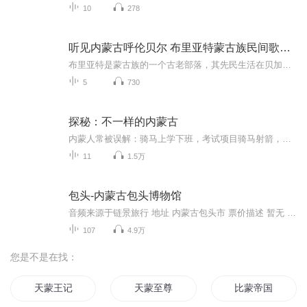
10
278
听见内蒙古呼伦贝尔 布里亚特蒙古族民间歌曲集
布里亚特是蒙古族的一个古老部落，其先民生活在贝加尔湖附近，以渔猎为生，历经历史沧桑，而今分散于中国、俄罗斯和蒙古国，中国的布里亚特蒙古族主要聚居在内蒙古呼伦贝尔锡尼河流域。布里亚特蒙古民歌，尤其是短调民歌，数量和内容都非常丰富，结构短小...
5
730
探秘：不一样的内蒙古
内蒙人常被误解：骑马上学下班，考试项目骑马射箭，家里水管流牛奶，就连打车都是“滴滴打马”？我不多说，你来了听了就知道。
11
1.5万
包头-内蒙古包头博物馆
音频来源于链景旅行 地址 内蒙古包头市 票价描述 暂无 开放时间 每周二至周日9：00—17：00，16：00后停止入内(周一为闭馆日) 乘车信息 暂无
107
4.9万
您是不是在找：
天蒙王记
天蒙至尊
比蒙帝国