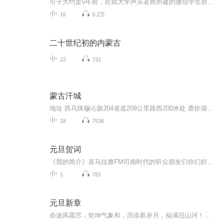
引子大约是5年前，在我大学声乐老师所建的微信学生群里，偶然讨论起《父亲的草原母亲的河》这首歌，大家对这首歌颇为喜爱，老师也准备将它在近期的一次音乐会上作为演唱曲目，因为我是内蒙古人，所以老师特意邀请我出来给大家讲解一下这首歌的创作背景（在...
16
5.2万
二十世纪初的内蒙古
22
731
蒙古汗城
地址 西乌珠穆沁旗204省道209公里路西200米处 票价描述 暂无 开放时间 每年5月1日至10月30日 乘车信息 乘车路线，北京_600公里_锡林浩特_140公里_ 西乌旗__17公里_蒙古汗城 北京_410公里_赤峰_200公里_林西县_115公里_蒙古汗城 音频来源于链景旅行
18
7536
元旦贺词
《我的简介》喜马拉雅FM司南时代的听众朋友们你们好，首先非常感谢大家一直以来对司南时代的支持，为我们的进步提供宝贵的意见。马上我们将迎来2018年，在新的一年里我们会更加用心的给大家准备优秀的作品，2018我们一同进步。为了感谢大家长久以来的支持...
1
781
元旦新章
命途风霜尽，乾坤气象和，历添新岁月，福满旧山河！龙蛇交替，迎接全新的2025！