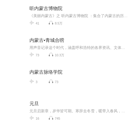
听内蒙古博物院
《美丽内蒙古》之 听内蒙古博物院 ：集合了内蒙古的历史、地域与民族特色，是浓缩了中国北方亿万年来生态变迁史与草原文明发展史的一部“百科全书”。
41
8.5万
内蒙古•青城合唠
用声音记录这个时代，涵盖呼和浩特的各界资讯、文体娱乐，帮助用户放松手眼，听遍青城。...
73
10.3万
内蒙古脉络学院
3
73
元旦
元旦启新章，岁华皆可期。寒辞去冬雪，暖带入春风，旧岁遗憾随烟散。愿新年有光有暖，万事顺意，岁岁胜今朝。
16
745