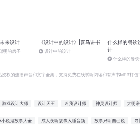
 未来设计
《设计中的设计》|喜马讲书
什么样的餐饮
计
人聪明的房子
设计中的设计
什么样的餐饮
品授权的连播声音和文字全集，支持免费在线试听阅读和有声书MP3打包
游戏设计大师
设计天王
叫我设计师
神灵设计师
大明帝
奇异人生
爱的设计学
大设计师
设计者学会
设计大师
声小说鬼故事大全
成人夜听故事入睡音频
故事只听自己说
寻
重生之最强设计师
全能设计师
红军的故事感想
幼儿园听故事讲故事推荐
江豚双语故事在线听