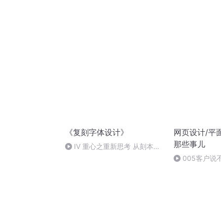
（事情的视觉呈现和形态呈现）
您说了算》
《复刻字体设计》
网页设计/平面
那些事儿
IV 重心之重新思考 从刻本语
言到“活字”语言
005客户说
竟是多少？