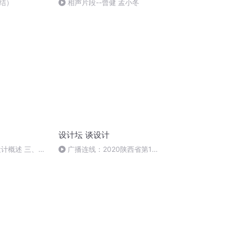
结）
相声片段--曾健 孟小冬
设计坛 谈设计
设计概述 三、字
广播连线：2020陕西省第11
字字体分类
届室内设计大赛