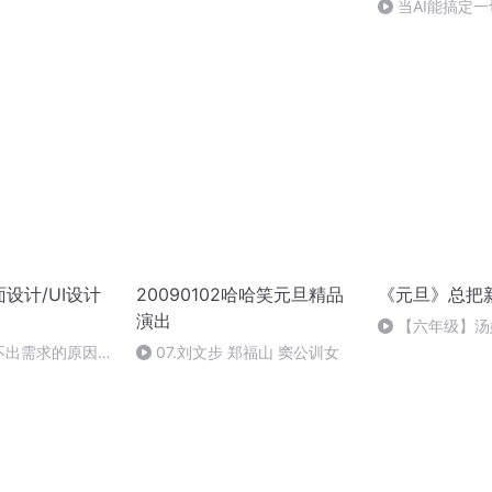
当AI能搞定
么？对谈设计师
设计/UI设计
20090102哈哈笑元旦精品
《元旦》总把
演出
【六年级】汤
（节选）
不出需求的原因究
07.刘文步 郑福山 窦公训女