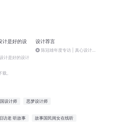
设计是好的设
设计荐言
陈冠雄年度专访 | 真心设计、
悉心落地
设计是好的设计
下载。
国设计师
恶梦设计师
灵异空间设计师
死神设计师
旧访老 听故事
故事国民闺女在线听
在哪听幽默故事书
听爱情伤感故事的文案