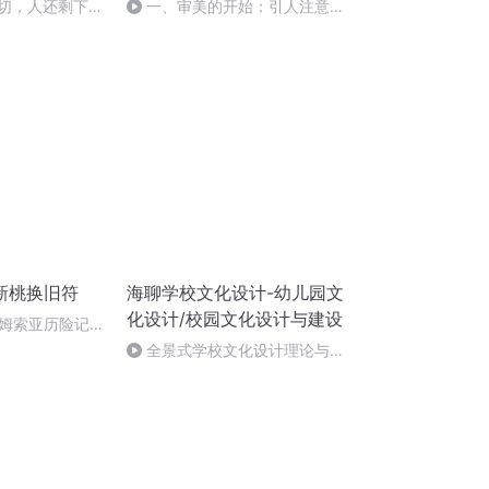
一切，人还剩下什
一、审美的开始：引人注意的
蔡裕安（下）
对象
新桃换旧符
海聊学校文化设计-幼儿园文
化设计/校园文化设计与建设
姆索亚历险记
全景式学校文化设计理论与实
践指南——《学校文化设计》全
网都可以买的到