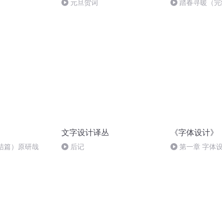
元旦贺词
踏春寻暖（完
文字设计译丛
《字体设计》
结篇）原研哉
后记
第一章 字体
体的分类 1. 汉