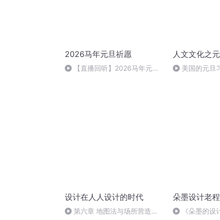
2026马年元旦祈愿
人文文化之元
【直播回听】2026马年元旦
美国的元旦
祈愿
设计在人人设计的时代
朵墨设计老程
第六章 地图法与场所营造
《朵墨的设