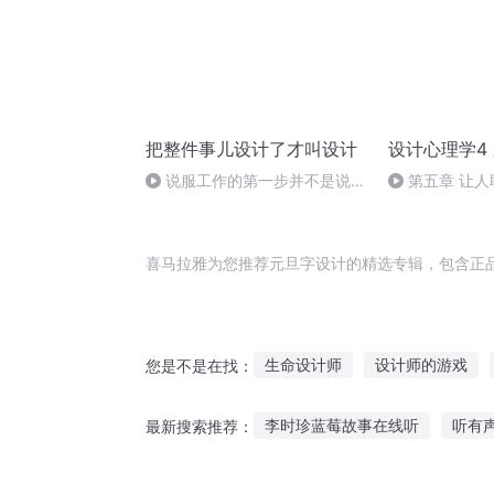
把整件事儿设计了才叫设计
设计心理学4
说服工作的第一步并不是说
第五章 让
服，而是展开注意力设计
喜马拉雅为您推荐元旦字设计的精选专辑，包含正
生命设计师
设计师的游戏
您是不是在找：
网游之神宠设计师
设计师的
李时珍蓝莓故事在线听
听有
最新搜索推荐：
异世设计师
超能设计师
女蜗补天的故事听故事
听老