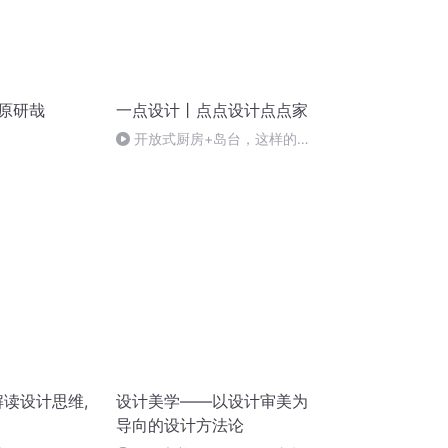
 原研哉
一点设计丨点点设计点点家
开放式厨房+岛台，这样的装
修设计你喜欢吗？
解读设计思维,
设计美学——以设计审美为
导向的设计方法论