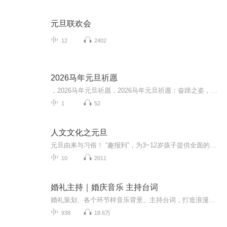
元旦联欢会
12
2402
2026马年元旦祈愿
，2026马年元旦祈愿，2026马年元旦祈愿：奋蹄之姿，赴时代之约我祈愿，2026年的中国 山河锦绣，繁荣昌盛。我祈愿，2026年的每个奋斗者，都能策马扬鞭，不负韶华。我祈愿，2026年的情感世界，温暖纯粹 情谊绵长。我祈愿，，2026年的我们，心怀热爱，向阳而...
1
52
人文文化之元旦
元旦由来与习俗！ “趣报到”，为3~12岁孩子提供全面的通识知识系列课程。让孩子广泛接触通识教育，掌握更全面的天文，历史，地理，艺术，生活及科普知识。找到兴趣，快乐成长！...
10
2011
婚礼主持｜婚庆音乐 主持台词
婚礼策划、各个环节样音乐背景、主持台词，打造浪漫婚礼。
938
18.6万