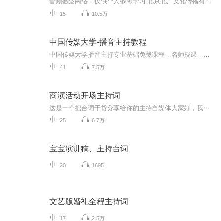
音频搬运网络，仅供个人参考学习 北京北广文化传播有责任公司策划；中国传媒大学远程与继续教育学院资源建设部制作。主讲教师白龙，全国优秀国家级普通话测试员，中国传媒大学招生考试命题组成员，长期在第一线从事播音主持教学工作，拥有丰富的艺考培训知识与经验，历年担任中国传媒大学播音主持高考面试主考官。以下是课程教材的封面，需要的听友可以去找找，但教材时代久远，特别是绿色这本很难找到，而且课程内容生动丰富，反复聆听也能学到很多。...
15
10.5万
中国传媒大学-播音主持教程
中国传媒大学播音主持专业基础免费课程，名师授课，专家，实战。本音频由北广文化传播有限责任公司策划，中国传媒大学远程与继续教育学院资源建设部制作。主讲教师：白龙、张洁、杨曼白龙，男，中国传媒大学播音主持学院教授、硕士生导师，播音主持专业教...
41
7.5万
商演活动开场主持词
这是一个把台词干货分享给你的主持自媒体大家好，我叫艳秋作为一名主持人这份工作很有意义，所以我很庆幸我自己在做喜欢的事，而因为我喜欢从而会有收获！我实现了我自己的一个坚持！我想把主持的热情像蜡烛一样地燃烧，尽情地燃烧，释放！ 我更希望的主持...
25
6.7万
宝宝演讲稿、主持台词
20
1695
文艺版婚礼全程主持词
17
2.5万