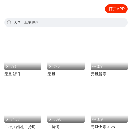
打开APP
大学元旦主持词
781
745
278
元旦贺词
元旦
元旦新章
74.8万
7398
319
主持人婚礼主持词
主持词
元旦快乐2026