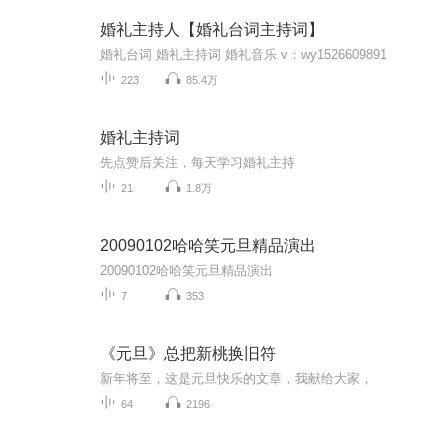
婚礼主持人【婚礼台词主持词】
婚礼台词 婚礼主持词 婚礼音乐 v：wy1526609891
223
85.4万
婚礼主持词
先点赞后关注，每天学习婚礼主持
21
1.8万
20090102哈哈笑元旦精品演出
20090102哈哈笑元旦精品演出
7
353
《元旦》总把新桃换旧符
新年将至，这是元旦快乐的文章，我献给大家，
64
2196