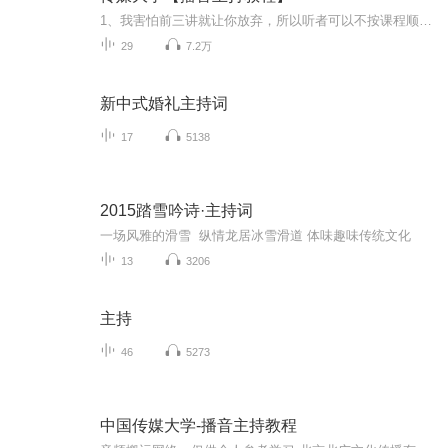
1、我害怕前三讲就让你放弃，所以听者可以不按课程顺序听，可以按自己兴趣，挑着学、跳着学，先听自己感兴趣的章节。2、除了课上示范，还需要寻找文本进行拆解练习。自己主动【拆解、备稿和练习】的过程，才是习得过程的重要环节。3、部分课次我提供了总结...
29
7.2万
新中式婚礼主持词
17
5138
2015踏雪吟诗·主持词
一场风雅的滑雪 纵情龙居冰雪滑道 体味趣味传统文化
13
3206
主持
46
5273
中国传媒大学-播音主持教程