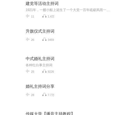
建党等活动主持词
1921年，一艘小船上诞生了一个大党一百年砥砺风雨一百年沧海桑田我们国家在波澜壮阔的历史进程中不断壮大我们迎来百年华诞这盛世才刚刚开始
11
1.4万
升旗仪式主持词
26
3459
中式婚礼主持词
各种红白事主持词
25
9226
婚礼主持词分享
28
7.7万
传媒大学【播音主持教程】