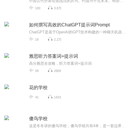
中国古代分条论述战法的兵书。约成书于北宋末。明崇祯本《韬略世法》称该书为南宋末谢枋得编辑，原作者已不可考。清雍正后被更名为《百战奇略》，题明刘基撰,实系清人伪托。现有明刻本存世,10卷,3万余字。《百战奇法》以《武经七书》等古代兵法为依据，以五代前的战例相印证,书列百目,着重论述了古代战争的作战原则和方法。它指出:"用兵之道，以计为首"(明弘治十七年《武经总要》附刻本《百战奇法》，下同)，了解和分析敌我的实际情况，是制定用兵方略的前提。只有在"计料已审"之后出兵，才能无往而不...
100
3.8万
如何撰写高效的ChatGPT提示词Prompt
ChatGPT是基于OpenAI的GPT技术构建的一种聊天机器人，通过大量文本数据的训练，具备了理解和生成自然语言的能力。这种技术可以广泛应用于各种场景，如智能客服、虚拟助手、文本生成、知识问答等。在这些应用中，设计恰当的提示词（Prompt）对于获得满意的...
18
2.2万
雅思听力答案词+提示词
高分雅思全攻略，听力答案词+提示词
59
2809
花的学校
41
1423
傻鸟学校
这是冬冬讲的傻鸟学校，傻鸟学校共有4本，是一套边界感小漫画。