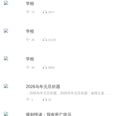
学校
72
2677
学校
26
10.4万
学校
36
9909
2026马年元旦祈愿
，2026马年元旦祈愿，2026马年元旦祈愿：奋蹄之姿，赴时代之约我祈愿，2026年的中国 山河锦绣，繁荣昌盛。我祈愿，2026年的每个奋斗者，都能策马扬鞭，不负韶华。我祈愿，2026年的情感世界，温暖纯粹 情谊绵长。我祈愿，，2026年的我们，心怀热爱，向阳而...
1
52
规则怪谈：我有死亡提示