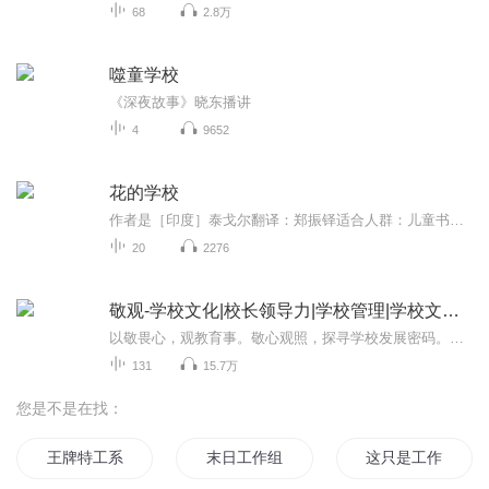
68
2.8万
噬童学校
《深夜故事》晓东播讲
4
9652
花的学校
作者是［印度］泰戈尔翻译：郑振铎适合人群：儿童书籍信息：花的学校适合谁听：7-10岁小朋友自主阅读。文章难度于课文相当，里面的语言文字让小朋友通俗易懂，生动形象，方便学生自主理解和阅读。
20
2276
敬观-学校文化|校长领导力|学校管理|学校文化设计
以敬畏心，观教育事。敬心观照，探寻学校发展密码。这里是敬观！敬观是专注于学校文化、校长领导力、学校管理、学校文化设计、教育观察、教师成长的音视频节目，特别适合校长、学校中层、教育行政人员收听收看。...
131
15.7万
您是不是在找：
王牌特工系统
末日工作组
这只是工作