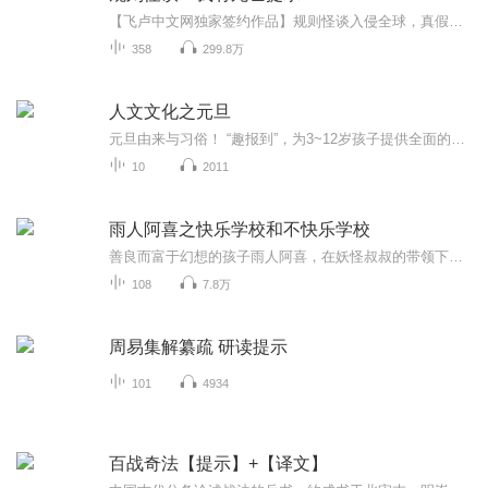
【飞卢中文网独家签约作品】规则怪谈入侵全球，真假规则需要缜密的分析才能通关往前走……作者：跑来跑去，飞卢中文网著名作者。主播：大老刘，飞卢听书热门主播。作品《让你当兵戒网瘾，你成就黑客帝国》《大明：夭寿了，我的狱友竟是朱棣》等等。
358
299.8万
人文文化之元旦
元旦由来与习俗！ “趣报到”，为3~12岁孩子提供全面的通识知识系列课程。让孩子广泛接触通识教育，掌握更全面的天文，历史，地理，艺术，生活及科普知识。找到兴趣，快乐成长！...
10
2011
雨人阿喜之快乐学校和不快乐学校
善良而富于幻想的孩子雨人阿喜，在妖怪叔叔的带领下，转学到神秘的呼啦山。山上有两座学校，一个是长年活动在黑暗洞窟中的“不快乐学校”，另一个是在雪山下面，阳光朗照的“快乐学校”。阿喜到底选择了哪一所学校呢？他都经历了些什么？世界不快乐大战一...
108
7.8万
周易集解纂疏 研读提示
101
4934
百战奇法【提示】+【译文】