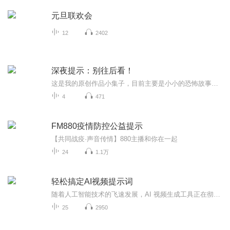
元旦联欢会
12
2402
深夜提示：别往后看！
这是我的原创作品小集子，目前主要是小小的恐怖故事和分享我对一些社会热点的看法。 其一，恐怖来自人类对不确定的外在世界的担忧。本合集恐怖作品为作者原创小品。 其二，表达对事务的看法，彰显的是 个人重视自己与社会的关系。虽然观点不一定正确，论述...
4
471
FM880疫情防控公益提示
【共同战疫·声音传情】880主播和你在一起
24
1.1万
轻松搞定AI视频提示词
随着人工智能技术的飞速发展，AI 视频生成工具正在彻底改变电影和动画的创作方式。从 OpenAI 的 Sora 到 Google 的 Veo，从 Runway Gen-3 到各种专业化的动画生成器，这些工具不仅能够将简单的文本描述转化为动态影像，更重要的是，它们开始理解并执行复杂...
25
2950