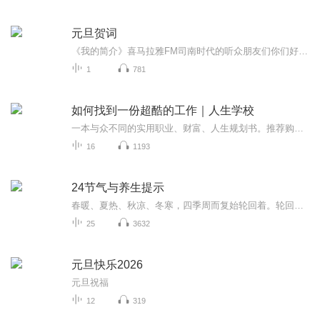
元旦贺词
《我的简介》喜马拉雅FM司南时代的听众朋友们你们好，首先非常感谢大家一直以来对司南时代的支持，为我们的进步提供宝贵的意见。马上我们将迎来2018年，在新的一年里我们会更加用心的给大家准备优秀的作品，2018我们一同进步。为了感谢大家长久以来的支持...
1
781
如何找到一份超酷的工作｜人生学校
一本与众不同的实用职业、财富、人生规划书。推荐购买正版图书阅读。
16
1193
24节气与养生提示
春暖、夏热、秋凉、冬寒，四季周而复始轮回着。轮回还涉及24个节气，且每个节气各具特点。中医养生认为，人与大自然是一个统一整体。24节气与人体保健养生有着密切关系。
25
3632
元旦快乐2026
元旦祝福
12
319