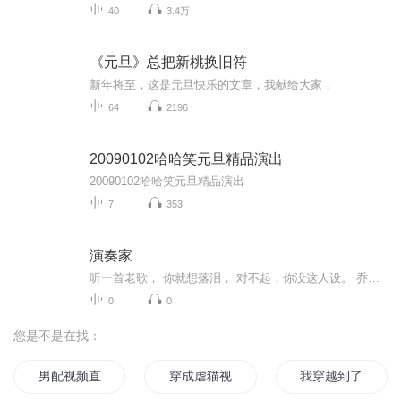
40
3.4万
《元旦》总把新桃换旧符
新年将至，这是元旦快乐的文章，我献给大家，
64
2196
20090102哈哈笑元旦精品演出
20090102哈哈笑元旦精品演出
7
353
演奏家
听一首老歌， 你就想落泪， 对不起，你没这人设。 乔佳旭｜演奏家 生活中，我们何尝不是一个演奏家。将喜怒哀乐融入每一段时光，跑得快，耳边是风声，跑得慢，耳边全是闲言碎语。乔佳旭温柔的音色，衬托出了演奏家的多种情绪，既有暗淡后看到星光的惊喜，也有惊喜后落幕的颓败。是光鲜亮丽外表下藏着的笑话，也是钢琴独奏后莫名的快乐。 “想做演奏家，倾听虚假的伟大，可我害怕先把自己感动啊”，故事的...
0
0
您是不是在找：
男配视频直播中
穿成虐猫视频的主角怎么办
我穿越到了女频