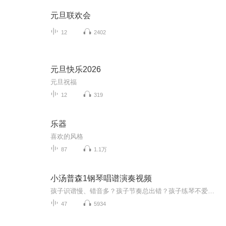
元旦联欢会
12
2402
元旦快乐2026
元旦祝福
12
319
乐器
喜欢的风格
87
1.1万
小汤普森1钢琴唱谱演奏视频
孩子识谱慢、错音多？孩子节奏总出错？孩子练琴不爱张嘴唱？孩子练琴没动力？想指导孩子练琴但无奈自己又不懂？本专辑使用方法：1. 在孩子独立识谱后，用本专辑视频来检验孩子识谱的成果。2. 带孩子跟着专辑内视频打拍子唱谱，养成唱谱的好习惯，逐步培养...
47
5934