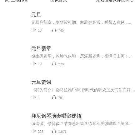
琶+二胡20首
国风音乐
乐器演奏家许国屏视
频教学）
元旦
元旦启新章，岁华皆可期。寒辞去冬雪，暖带入春风，旧岁遗憾随烟散。愿新年有光有暖，万事顺意，岁岁胜今朝。
16
745
元旦新章
命途风霜尽，乾坤气象和，历添新岁月，福满旧山河！龙蛇交替，迎接全新的2025！
10
278
元旦贺词
《我的简介》喜马拉雅FM司南时代的听众朋友们你们好，首先非常感谢大家一直以来对司南时代的支持，为我们的进步提供宝贵的意见。马上我们将迎来2018年，在新的一年里我们会更加用心的给大家准备优秀的作品，2018我们一同进步。为了感谢大家长久以来的支持...
1
781
拜厄钢琴演奏唱谱视频
识谱慢、错音多？节奏总出错？练琴不爱张嘴唱？练琴没动力？想指导孩子练琴但无奈自己又不懂？ 本课程主要内容为《拜厄钢琴基本教程》中107首乐曲的唱谱演奏视频，在课程当中老师会演示每首作品的演奏方式，并且进行唱谱示范。无讲解。 其中部分乐曲配有伴...
225
1.6万