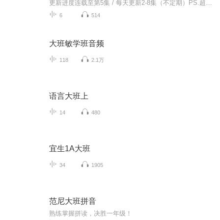
更新进度连载至第5集 / 每天更新2-8集（不定期）PS.超级无敌好听！作者的话动感！动感！一起动感！订阅专辑就一起动感！动感！动感！动感！动感！副标题动感-歌曲的旅程计划只会出超好听的歌曲！永远出新的歌曲，很好听的歌曲让你们听的过瘾，把你听的兴奋...
6
514
大班敏学班音频
118
2.1万
语言大班上
14
480
宜生1A大班
34
1905
范尼大班拼音
熟练掌握拼读，决胜一年级！