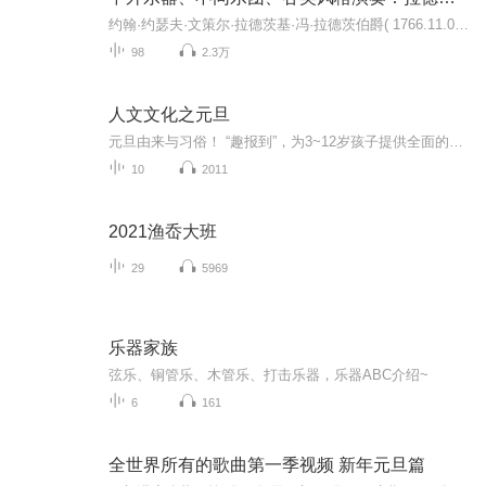
约翰·约瑟夫·文策尔·拉德茨基·冯·拉德茨伯爵( 1766.11.02-1858.01.05)是波希米亚贵族和奥地利军事将领，民族英雄。在1850年-1857年，他任伦巴地-威尼斯地区总督，全军上下莫不爱戴，称之为拉德茨基老爹。他以91岁高龄在米兰辞世，皇帝弗兰茨·约瑟夫...
98
2.3万
人文文化之元旦
元旦由来与习俗！ “趣报到”，为3~12岁孩子提供全面的通识知识系列课程。让孩子广泛接触通识教育，掌握更全面的天文，历史，地理，艺术，生活及科普知识。找到兴趣，快乐成长！...
10
2011
2021渔岙大班
29
5969
乐器家族
弦乐、铜管乐、木管乐、打击乐器，乐器ABC介绍~
6
161
全世界所有的歌曲第一季视频 新年元旦篇