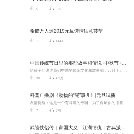
5
625
希腊万人迷2019元旦诗情话意荟萃
11
4143
中国传统节日里的那些故事和传说+中秋节+元旦春节等
给孩子们讲讲我们中国的传统文化和故事如：八月十五的由来中秋节的来历八月十五中秋节的各种风俗习惯传说故事各地的风俗习惯随着时节的变化，我们来讲每个节气及假期的有趣故事
30
4.9万
科普广播剧《动物的“屁”事儿》|元旦试播
友情提醒：这是一个有味道的专辑，为了保证你的用餐心情，请不要在进食时收听！《动物的“屁”事儿》 作者: [美] 尼克·卡鲁索 ／ [英] 达尼·拉巴奥蒂 著， [美] 伊桑·科贾克 绘图，王佩、王双语 译猫会放屁，它们的屁臭得很。章鱼虽然不放屁，但可...
7
875
武陵侠侣传｜家国大义、江湖情仇｜古典派武侠多人剧