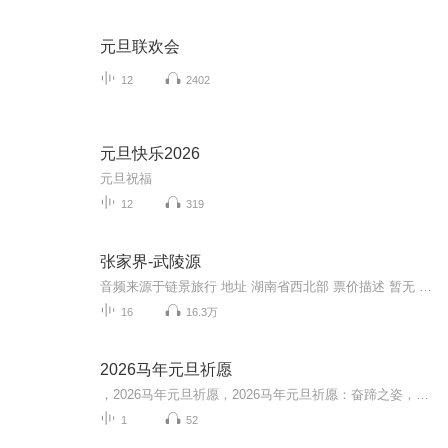
元旦联欢会
12
2402
元旦快乐2026
元旦祝福
12
319
张家界-武陵源
音频来源于链景旅行 地址 湖南省西北部 票价描述 暂无 开放时间 全天 乘车信息 暂无
16
16.3万
2026马年元旦祈愿
，2026马年元旦祈愿，2026马年元旦祈愿：奋蹄之姿，赴时代之约我祈愿，2026年的中国 山河锦绣，繁荣昌盛。我祈愿，2026年的每个奋斗者，都能策马扬鞭，不负韶华。我祈愿，2026年的情感世界，温暖纯粹 情谊绵长。我祈愿，，2026年的我们，心怀热爱，向阳而...
1
52