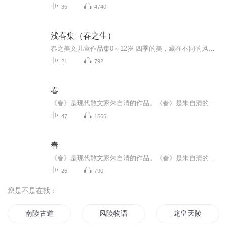
35
4740
浅春集（春之生）
春之美文儿童作品集0～12岁 四季的美，藏在不同的风景与感受里。让我们一起用眼睛看、用耳朵听、用心去感受，把四季的故事写成优美的文章。 大家好，欢迎订阅【当季美文】这是一档由四季衍生出的当季美文集。在本档节目中，你将会在一场场与美文的碰撞中，...
21
792
春
《春》是现代散文家朱自清的作品。《春》是朱自清的散文名篇，最初发表于1933年7月，此后长期被中国中学语文教材选用。在该篇“贮满诗意”的“春的赞歌”中，事实上饱含了作家特定时期的思想情绪、对人生及至人格的追求，表现了作家骨子里的传统文化积淀和...
47
1565
春
《春》是现代散文家朱自清的作品。《春》是朱自清的散文名篇，最初发表于1933年7月，此后长期被中国中学语文教材选用。在该篇“贮满诗意”的“春的赞歌”中，事实上饱含了作家特定时期的思想情绪、对人生及至人格的追求，表现了作家骨子里的传统文化积淀和...
25
790
您是不是在找：
南陵古道
风陵物语
龙皇天陵