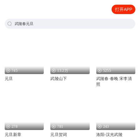
打开APP
武陵春元旦
745
13.2万
5255
元旦
武陵山下
武陵春·春晚 宋李清
照
278
781
243
元旦新章
元旦贺词
洛阳-汉光武陵