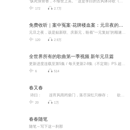
“纵死侠骨香，不惭世上英。” 这是李白的古风体诗歌《侠客行》中的诗句。意思是说，即便死去也侠骨犹香，不愧为一世英豪。这首古风抒发了李白对侠客的倾慕，对拯危济难、用世立功生活的无限向往。作家谭明友的长篇武侠小说《武陵侠侣传》无不体现了这种“...
172
2.7万
免费收听｜案中冤案·花牌楼血案：元旦夜的沉冤与昭雪
元旦之夜，该是贴新联、庆新元，盼着“一元复始”的顺遂时刻。南京花牌楼自古繁华，红灯笼映着沿街商铺，爆竹声里裹着市井欢腾，本是辞旧迎新的太平夜。金陵城的元旦，本该是张灯结彩、人声鼎沸，可偏有鲜血溅碎年光，无名尸横亘街头，惊破了两江总督治下...
120
2.9万
全世界所有的歌曲第一季视频 新年元旦篇
更新进度连载至第5集 / 每天更新2-8集（不定期）PS.超级无敌好听！作者的话动感！动感！一起动感！订阅专辑就一起动感！动感！动感！动感！动感！副标题动感-歌曲的旅程计划只会出超好听的歌曲！永远出新的歌曲，很好听的歌曲让你们听的过瘾，把你听的兴奋...
6
514
春又春
诗曰： 连宵风雨闭柴门，落尽深红只柳存； 欲扫苍苔且停帚，阶前点点是花痕。
20
1万
春春随笔
随笔～写下这一刹那