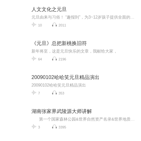
人文文化之元旦
元旦由来与习俗！ “趣报到”，为3~12岁孩子提供全面的通识知识系列课程。让孩子广泛接触通识教育，掌握更全面的天文，历史，地理，艺术，生活及科普知识。找到兴趣，快乐成长！...
10
2011
《元旦》总把新桃换旧符
新年将至，这是元旦快乐的文章，我献给大家，
64
2196
20090102哈哈笑元旦精品演出
20090102哈哈笑元旦精品演出
7
353
湖南张家界武陵源大师讲解
第一个国家森林公园&世界自然资产名录&世界地质公园&国家AAAAA级景区，值得一看。 该景区讲解由著名声音大师张家声倾情献声，将覆盖张家界124个重要讲解点信息，包括：索溪峪、南天门、御笔峰、画中游观景台、天子观景台、贺龙公园、骆驼峰、跳鱼谭、重欢树、金鞭岩、师徒取经、双龟探溪、老鹰嘴、百应谷、迎宾岩、大岩屋、双门迎宾、摘星台、六奇阁、雾海金龟观景台、黑枞垴观景台、留君一坐、百丈绝壁、迷魂台、后花园观景台、天悬白练、乌龙寨、空中走廊、一步登天、大观台、点...
3
3395