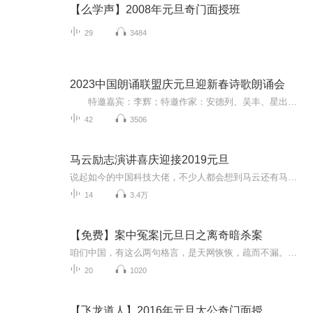
【么学声】2008年元旦奇门面授班
29
3484
2023中国朗诵联盟庆元旦迎新春诗歌朗诵会
特邀嘉宾：李辉；特邀作家：安德列、吴丰、星出而作、静水流深；总策划：凤雏生；总监制：静心；总导演：化虹；执行总监：莺子；主持人：静心、化虹
42
3506
马云励志演讲喜庆迎接2019元旦
说起如今的中国科技大佬，不少人都会想到马云还有马化腾等人。尤其是马云，关于科技这一方面也是有投资不小的。可能很多人都还将阿里巴巴和马云定位在电商上，其实阿里巴巴早就变成了一个多元化的企业了。而且，在人工智能这一方面，马云可是有不少的成就...
14
3.4万
【免费】案中冤案|元旦日之离奇暗杀案
咱们中国，有这么两句格言，是天网恢恢，疏而不漏。这两句话中，所含的意义，就是言其人要作了恶事，纵然一时侥幸，能够逃出法网，但是叶落归根，依然逃不出天网去。所谓人间私语，天闻若雷，暗室亏心，神目如电，少不得默默中有个道理，总会有报应临头的...
20
1020
【飞龙道人】2016年元旦太公奇门面授