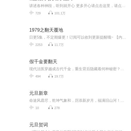
讲述各种神段，听到就开心 更多开心请点击这里，请点击《东北人一分钟笑话》《一分钟爆笑 | 经典段子》《搞笑段子|笑尿江湖》《搞笑段子|夫妻情侣段子合集》幽默爆笑的经典说说，妙趣横生，笑到抽筋！祝您笑口常开！天天开心！总是愉快！
729
101.1万
1979之翻天覆地
日更5集，不定期爆更！订阅可以收到更新提醒哦~ 【内容简介】 在错综复杂的家族利益网中，李家独子何州肩负着母亲招弟与叔父李河的期望，与潘广才之女潘颖的联姻成为了家族联盟的关键一步。然而，桑永波的疯狂并购行动，瞬间改变了整个商界格局，几大家族...
2253
11.7万
假千金要翻天
现代法医穿越成古代千金，重生背后隐藏着何种秘密？阴阳眼揭开古代谜团，道门术法解决超自然事件。自带神秘系统降临，任务与奖励助主角逆境求生。从被家族遗弃到成为家族支柱，看她如何逆转乾坤。宫廷斗争与家族权谋，智慧与策略的较量。在权谋与生存之间...
494
19.7万
元旦新章
命途风霜尽，乾坤气象和，历添新岁月，福满旧山河！龙蛇交替，迎接全新的2025！
10
278
元旦贺词