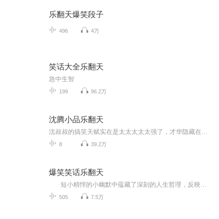
乐翻天爆笑段子
496
4万
笑话大全乐翻天
急中生智
199
96.2万
沈腾小品乐翻天
沈叔叔的搞笑天赋实在是太太太太太强了，才华隐藏在曾经帅气的面庞下，站在那里就是快乐的源泉，在哪里都是实实在在的台柱子啊！！！
8
39.2万
爆笑笑话乐翻天
短小精悍的小幽默中蕴藏了深刻的人生哲理，反映了多彩的社会现象。 茶余饭后，您可以随时听上几则，在笑声中潜移默化地提升智慧、愉悦人生，愿您笑口常开。
505
7.5万