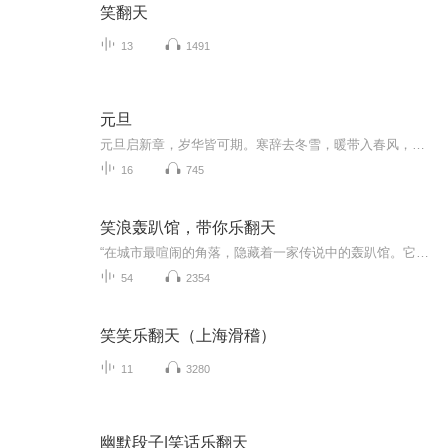
笑翻天
13
1491
元旦
元旦启新章，岁华皆可期。寒辞去冬雪，暖带入春风，旧岁遗憾随烟散。愿新年有光有暖，万事顺意，岁岁胜今朝。
16
745
笑浪轰趴馆，带你乐翻天
“在城市最喧闹的角落，隐藏着一家传说中的轰趴馆。它只在夜幕降临时，为那些心怀故事的人开放。有人说，那里是极乐天堂；也有人说，那里藏着……不为人知的秘密。”敬请关注由喜马拉雅独家出品——《笑浪轰趴馆》，解锁欢笑背后的秘密。
54
2354
笑笑乐翻天（上海滑稽）
11
3280
幽默段子|笑话乐翻天