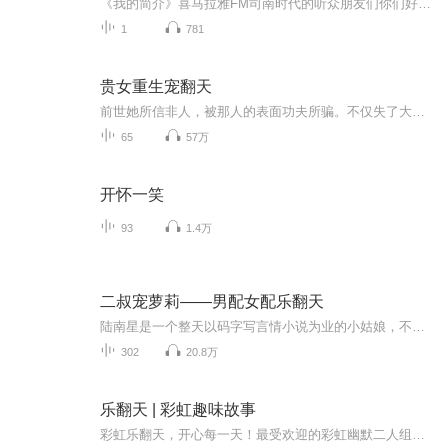
《我的简介》喜马拉雅FM司南时代的听众朋友们你们好，首先非常感谢大家一直以来对司南时代的支持，为我们的进步提供宝贵的意见。马上我们将迎来2018年，在新的一年里我们会更加用心的给大家准备优秀的作品，2018我们一同进步。为了感谢大家长久以来的支持...
1
781
贵女重生宠翻天
前世她所信非人，被那人的表面功夫所骗。不仅失了大家闺秀的颜面，连嫁妆都被贪了个光。重生回来，一切都还来得及，揭开渣男真面目，挽回与真心之心的婚事。这一世，她嫁对了人，报了仇，还被宠上了天……
65
57万
开怀一笑
93
1.4万
二叔宠萝莉——男配女配乐翻天
陆南星是一个整天以码字写言情小说为业的小姑娘，不巧的很，有一次她在阳台搭衣服不小心掉了下去，一下子穿到了她自己写的小说里面，而且，竟然穿成了女二？GOD!处处收到男主的排斥，无论如何努力都被打成灰，而且默认结局就是最后她失心疯了，离开华国到...
302
20.8万
乐翻天 | 彩虹趣味故事
彩虹乐翻天，开心每一天！最受欢迎的彩虹幽默二人组来啦！这一次，小羽和麦子叔叔新录制的笑话，保证让你笑得停不了！主播简介邓羽松 彩虹故事 | 明星小主播 二年级小学生校园演讲小明星麦子叔叔彩虹故事 | 小明星导师 国际知名动画配音导演 为《熊出没》等几十部动画片配音制作江西省优秀主持人编辑推荐 机灵小鬼和呆萌大叔的奇妙组合邓羽松是大家的开心果，更是活力满满的元气宝贝。他喜欢阅读，也喜欢寻找身边的快乐源泉。麦子叔叔是一个温和又呆...