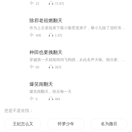
22
72.8万
除邪老祖燃翻天
作为上古老祖座下最小最受宠弟子，黎小九除了混吃等死，惹是生非的本事之外什么都没学会。原本以为在师父和八个师兄的庇护下，就算不能得道升仙也能平安顺遂的过个几千年，但黎小九瞎了狗眼的在一次探宝中，错把时空裂缝当成闪着金光的异宝…结果悲催的她...
408
1.9万
种田也要拽翻天
穿越第一天就闹得鸡飞狗跳，从此名声大噪。闹分家、闹和离、闹女儿抚养权。她挖草药、修房屋、置地产.....赚的盆满钵满，拽到人神共愤。他很委屈，就去参个军，挣个前程，回来娇娇弱弱的娘子就变个人，要和离，动不动就让他滚。他要正夫纲（呸~是做个三十...
60
39万
爆笑闹翻天
爆笑闹翻天，快乐每一天
6
464
您是不是在找：
王妃怎么又怀了
怀梦少年
名为撒旦