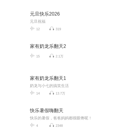
元旦快乐2026
元旦祝福
12
319
家有奶龙乐翻天2
15
2.1万
家有奶龙乐翻天1
奶龙与小七的搞笑生活
14
13.7万
快乐暑假嗨翻天
快乐的暑假，爸爸妈妈都很眼馋呢！
4
2348