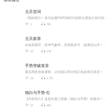
(妍妍)搬运
元旦贺词
《我的简介》喜马拉雅FM司南时代的听众朋友们你们好，首先非常感谢大家一直以来对司南时代的支持，为我们的进步提供宝贵的意见。马上我们将迎来2018年，在新的一年里我们会更加用心的给大家准备优秀的作品，2018我们一同进步。为了感谢大家长久以来的支持...
1
781
元旦新章
命途风霜尽，乾坤气象和，历添新岁月，福满旧山河！龙蛇交替，迎接全新的2025！
10
278
手势突破发音
最实用的音标课程，让你脱口而出纯正地道美式英语！
24
1.7万
独白与手势·红
【内容简介】这是长篇三部曲《独白与手势》的最后一部。作者以忧郁而清丽的文字记录了“我”在北京的漂泊生涯。细腻刻画人的情感心路历程仍是作品的核心，但是从中又折射出了对人生沉重的无奈与忧思。《白》、《蓝》有年不同的是，《红》更多的是表现在主...
27
253