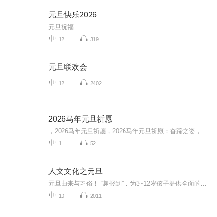
元旦快乐2026
元旦祝福
12
319
元旦联欢会
12
2402
2026马年元旦祈愿
，2026马年元旦祈愿，2026马年元旦祈愿：奋蹄之姿，赴时代之约我祈愿，2026年的中国 山河锦绣，繁荣昌盛。我祈愿，2026年的每个奋斗者，都能策马扬鞭，不负韶华。我祈愿，2026年的情感世界，温暖纯粹 情谊绵长。我祈愿，，2026年的我们，心怀热爱，向阳而...
1
52
人文文化之元旦
元旦由来与习俗！ “趣报到”，为3~12岁孩子提供全面的通识知识系列课程。让孩子广泛接触通识教育，掌握更全面的天文，历史，地理，艺术，生活及科普知识。找到兴趣，快乐成长！...
10
2011