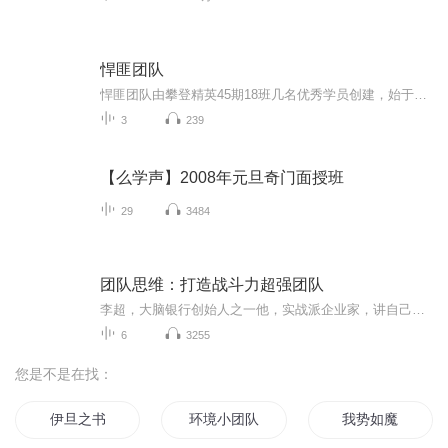
悍匪团队
悍匪团队由攀登精英45期18班几名优秀学员创建，始于有声之夜50强
3
239
【么学声】2008年元旦奇门面授班
29
3484
团队思维：打造战斗力超强团队
李超，大脑银行创始人之一他，实战派企业家，讲自己所做，做自己所讲！在商场上，他带领着白千销售战将，敢打，敢冲，让他拥有绝对的魄力！在团队中，他培养的每一位战将。都敢做，敢为，让他拥有一身的霸气！...
6
3255
您是不是在找：
伊旦之书
环境小团队
我势如魔