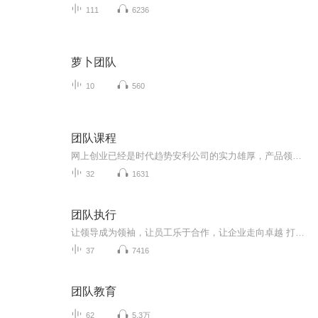
111
6236
萝卜团队
10
560
团队课程
网上创业已经是时代趋势安利公司的实力雄厚，产品领先科技，平台现成的方法教会……看，不推销，安利微购好项目，陌生顾客每天自己进店下单这就是互联网思维的威力，并不单单只是刷屏朋友圈，而是一整套的网络思维方法每天进来会场学习，点点手机，优享创...
32
1631
团队执行
让领导成为领袖，让员工乐于合作，让企业走向卓越 打造企业卓越执行力 团队建设靠精神，团队效能在执行 单打独斗的时代已经过去，我们需要一个高效的团队 企业的核心竞争力是经过有效磨合的团队 当结束《不会讲故事，怎么带团队》的专辑之后，即将开启此《团队 执行》专辑篇章，与大家一起分享，一起学习，共同成长......
37
7416
团队教育
62
5.3万