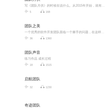
写《团队月供》的时候在说什么。从2015年开始，就有《团队月供》了。从来没想过它跟播客会有什么关系，但无数次想过把我们在写月供时的状态呈现出来跟大家分享。大家可能知道的是我们公司会以月为单位把工作里的感悟变成十条内容发在公众号里，不知道的是...
5
168
团队之美
一个优秀的软件开发团队面临一个棘手的问题，在这样的团队中工作是一种什么情形呢？如何才能打造一个富有战斗力的团队？一组不能融洽相处的人也能够开发出好的软件吗？当项目关系重大、进度又很紧张的时候，团队领导如何让每个人都能符合既定的要求和日程...
36
1360
团队声音
练习作品 成长过程
18
1515
启航团队
32
1230
奇迹团队