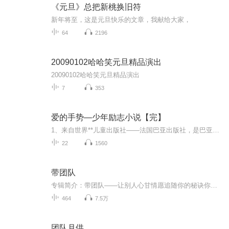
《元旦》总把新桃换旧符
新年将至，这是元旦快乐的文章，我献给大家，
64
2196
20090102哈哈笑元旦精品演出
20090102哈哈笑元旦精品演出
7
353
爱的手势—少年励志小说【完】
1、来自世界**儿童出版社——法国巴亚出版社，是巴亚历经数年精心打造的一套少年励志成长小说； 2、荣获多项法国童书大奖： 荣获2007 法国世代奖、2007 法国北方书展青年读者金书奖、2007纳波恩青少年文学奖、2007 艾丝特拉儿童书奖、2009文化暨图书馆奖等多项图书奖项； 3、本套图书的话题涉及到生活的变故、身边亲人的去世、自身的困惑等各种成长问题，给孩子提供了生活的活榜样。 4、独树一帜的少年励志读物，引导国内励志图书新风尚。该套图书现代生活气息浓厚，一扫国内励志读...
22
1560
带团队
专辑简介：带团队——让别人心甘情愿追随你的秘诀你是否面临这样的挑战：团队缺乏主动性，目标落地困难，员工动力不足？如何从“管人理事”升级为“激发追随”，成为真正卓越的领导者？本专辑源自管理实战专家林本冬老师的同名畅销书，浓缩其20年管理培训...
464
7.5万
团队月供