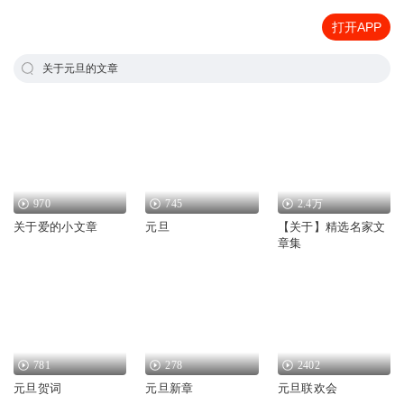
打开APP
关于元旦的文章
970
745
2.4万
关于爱的小文章
元旦
【关于】精选名家文
章集
781
278
2402
元旦贺词
元旦新章
元旦联欢会