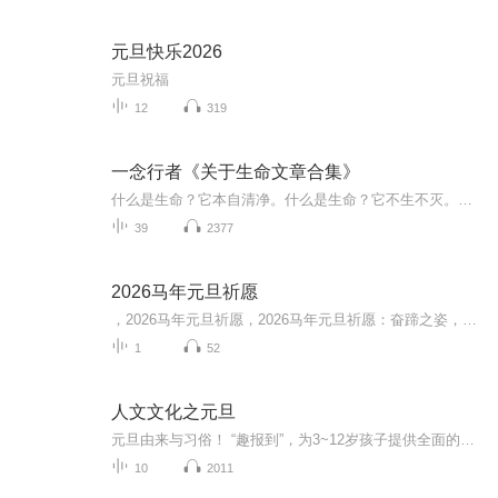
元旦快乐2026
元旦祝福
12
319
一念行者《关于生命文章合集》
什么是生命？它本自清净。什么是生命？它不生不灭。什么是生命？它本自具足。什么是生命？它本无动摇。什么是生命？它能生万法。去体会生命的这五个叙述。体会到这五个叙述，是谓了解生命，知道生命，以生命在，而非以“我 ”在。
39
2377
2026马年元旦祈愿
，2026马年元旦祈愿，2026马年元旦祈愿：奋蹄之姿，赴时代之约我祈愿，2026年的中国 山河锦绣，繁荣昌盛。我祈愿，2026年的每个奋斗者，都能策马扬鞭，不负韶华。我祈愿，2026年的情感世界，温暖纯粹 情谊绵长。我祈愿，，2026年的我们，心怀热爱，向阳而...
1
52
人文文化之元旦
元旦由来与习俗！ “趣报到”，为3~12岁孩子提供全面的通识知识系列课程。让孩子广泛接触通识教育，掌握更全面的天文，历史，地理，艺术，生活及科普知识。找到兴趣，快乐成长！...
10
2011