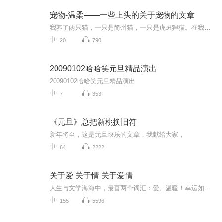
宠物-温柔——一些上头的关于宠物的文章
我养了两只猫，一只是简州猫，一只是虎斑狸猫。在我看来，它们是我家的小客人，在它们看来，我是一个不称职的猫奴。然而，谁在乎呢，只要我们相处融洽就好了。我拙于文字，对那些记载了主人与爱宠间的爱恨情仇的文字有着天然的热爱，我想用声音为你分享这...
20
790
20090102哈哈笑元旦精品演出
20090102哈哈笑元旦精品演出
7
353
《元旦》总把新桃换旧符
新年将至，这是元旦快乐的文章，我献给大家，
64
2222
关于爱 关于情 关于爱情
人生与文学海海中，最喜两个词汇：爱、温暖！幸运如我，与喜马拉雅、韩基聪、糖思哲一起，情书系列送给您，愿您被爱包围且永远被这个世界温柔以待！
155
5596