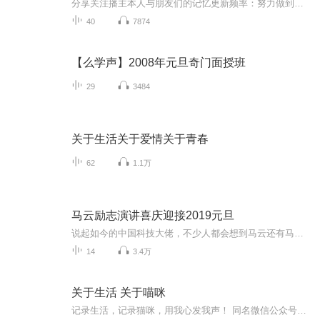
分享关注播主本人与朋友们的记忆更新频率：努力做到周更内容重点：加油
40
7874
【么学声】2008年元旦奇门面授班
29
3484
关于生活关于爱情关于青春
62
1.1万
马云励志演讲喜庆迎接2019元旦
说起如今的中国科技大佬，不少人都会想到马云还有马化腾等人。尤其是马云，关于科技这一方面也是有投资不小的。可能很多人都还将阿里巴巴和马云定位在电商上，其实阿里巴巴早就变成了一个多元化的企业了。而且，在人工智能这一方面，马云可是有不少的成就...
14
3.4万
关于生活 关于喵咪
记录生活，记录猫咪，用我心发我声！ 同名微信公众号：尔生不凡