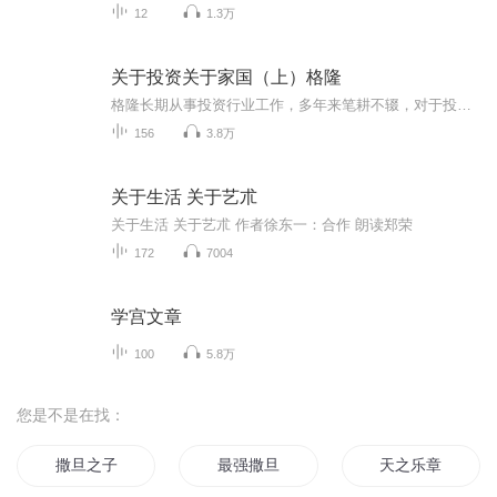
12
1.3万
关于投资关于家国（上）格隆
格隆长期从事投资行业工作，多年来笔耕不辍，对于投资市场尤其是海外投资研究感悟良多。本书汇集了作者二十多年来投资生涯的深入思考和笔记，分为上下两篇。上篇为投资篇，其中不乏作者对市场的尖锐洞察，读来令人茅塞顿开，拍手叫绝；下篇为家国篇，作者...
156
3.8万
关于生活 关于艺朮
关于生活 关于艺朮 作者徐东一：合作 朗读郑荣
172
7004
学宫文章
100
5.8万
您是不是在找：
撒旦之子
最强撒旦
天之乐章