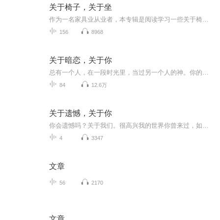
关于椅子，关于坐
作为一名家具业从业者，本专辑是阅读学习一些关于椅子、家具类的书籍，以及因此产生的一些想法。
156
8968
关于暗恋，关于你
总有一个人，在一段时光里，当过另一个人的神。你的心，明明是想靠近，却还是不肯迈出去那一步。后来，你却一直没有告诉过他，在你最好的时光里，你曾经很喜欢他。十八岁的时候，开始喜欢你，直到现在，我依然会想起你。你就是我青春的全部。那些关于暗恋...
84
12.6万
关于遗憾，关于你
你会遗憾吗？关于我们。很高兴我的世界你曾来过，如果当初能够陪你一起走到最后，该多好。
4
3347
文章
56
2170
文章