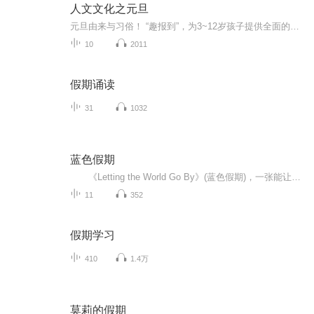
人文文化之元旦
元旦由来与习俗！ “趣报到”，为3~12岁孩子提供全面的通识知识系列课程。让孩子广泛接触通识教育，掌握更全面的天文，历史，地理，艺术，生活及科普知识。找到兴趣，快乐成长！...
10
2011
假期诵读
31
1032
蓝色假期
《Letting the World Go By》(蓝色假期)，一张能让你心境平和，怡情悦性的发烧美乐，由世界著名的发烧名厂Real Music录制，多位新纪元音乐名家：钢琴家Kevin Kern，Danny Wright，Berward Koch，吉他手Govi，竖琴家Hilary Stagg等，倾情演奏十一首醉人...
11
352
假期学习
410
1.4万
莫莉的假期