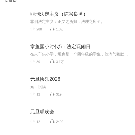
伤赔偿
罪刑法定主义（陈兴良著）
罪刑法定主义：正义之所归，法理之所至。
288
1.3万
章鱼国小时代5：法定玩闹日
在火车头小学，坦克是一个四年级的学生，他淘气幽默，想法天马行空。虽然他成绩一般，却有着改变世界的梦想。班主任辣椒老师比较刻板严苛，坦克在她面前练就了一身“老师前后判若两人”的本领。坦克的宿敌书架也转到了这个班，书架是一个超级学霸，这让坦克感到如临大敌一般.........
30
3.1万
元旦快乐2026
元旦祝福
12
319
元旦联欢会
12
2402