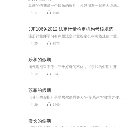
莫莉的假期是一个快乐的假期，和好朋友一起谈天说地，一起进行一次华丽的冒险，一起去偶像的书店打工……可是，这个暑假与以前又有点不同，感觉大家一下子都长大了，有了这样那样的烦恼和秘密。妈妈的爱有时会觉得是种甜蜜的负担，与好朋友的相处彼此温暖又彼此伤害，心里藏着一个关于男孩子的秘密……看来，没有烦恼的成长，那是到不了的彼岸……
11
1005
JJF1069-2012 法定计量检定机构考核规范
注册计量师学习有声版法定计量检定机构考核规范计量工作者学习计量考评员考试
25
9878
乐和的假期
淘气泡泡冒不停，三千好奇问不休，《乐和的假期》开始咯！快来跟着乐和一起，国学池里打滚，故事屋中做梦，滑滑梯上品尝科学芝士吧！
12
624
苏菲的假期
《苏菲的假期》是塞居尔伯爵夫人“苏菲系列”的收官之作，讲述了苏菲、玛格丽特、卡米耶等“小淑女”和保罗、让、莱昂等“小绅士”在暑假里发生的种种。在这个悠长假期里，男孩和女孩们一起学习、玩耍、冒险，共同体验了重逢的喜悦和离别的悲伤，上演了一...
29
1449
漫长的假期