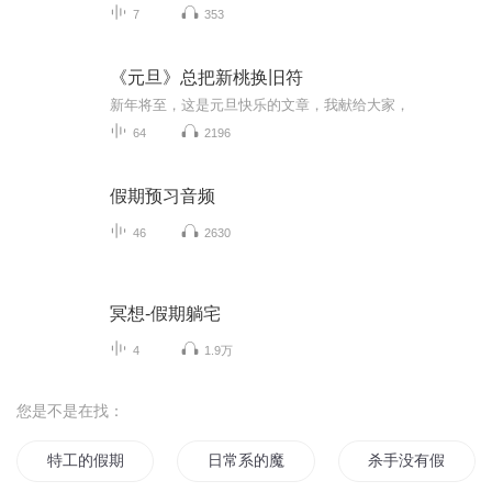
7
353
《元旦》总把新桃换旧符
新年将至，这是元旦快乐的文章，我献给大家，
64
2196
假期预习音频
46
2630
冥想-假期躺宅
4
1.9万
您是不是在找：
特工的假期
日常系的魔法假日
杀手没有假期