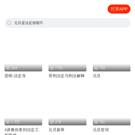
打开APP
元旦是法定假期不
204
7783
745
昆明-法定寺
罪刑法定与刑法解释
元旦
1.3万
278
781
4讲教你拿到法定工
元旦新章
元旦贺词