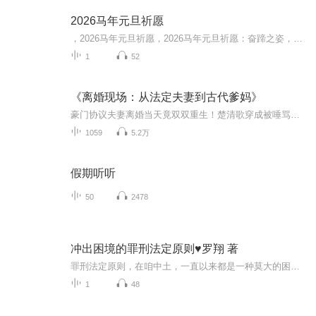
2026马年元旦祈愿
，2026马年元旦祈愿，2026马年元旦祈愿：奋蹄之姿，赴时代之约我祈愿，2026年的中国 山河锦绣，繁荣昌盛。我祈愿，2026年的每个奋斗者，都能策马扬鞭，不负韶华。我祈愿，2026年的情感世界，温暖纯粹 情谊绵长。我祈愿，，2026年的我们，心怀热爱，向阳而...
1
52
《离婚现场：从法定夫妻到古代爹妈》
豪门协议夫妻离婚当天竟双双重生！楚清歌穿成被唾骂的毒妇，陆司铭变作人人可欺的病弱庶子，睁眼就多了对喊爹娘的崽！昔日零交流的两人被迫绑定，她为活命抱大腿飙演技：“夫君，我对你一见钟情！” 转头眼神黏在俊俏秀才身上。他冷脸扒开缠人手臂，却在她...
1059
5.2万
假期听听
50
2478
冲出困境的罪刑法定原则♥罗翔 著
罪刑法定原则，在咱中土，一直以来都是一种莫大的困境，无论是理论研究抑或实际情况，尤其是具体的司法活动过程中，鲜见有法官♥检察官能够准确理解和把握罪刑法定原则，遑论严格遵循之
1
48