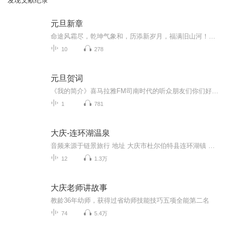
发现文献纪录
元旦新章
命途风霜尽，乾坤气象和，历添新岁月，福满旧山河！龙蛇交替，迎接全新的2025！
10
278
元旦贺词
《我的简介》喜马拉雅FM司南时代的听众朋友们你们好，首先非常感谢大家一直以来对司南时代的支持，为我们的进步提供宝贵的意见。马上我们将迎来2018年，在新的一年里我们会更加用心的给大家准备优秀的作品，2018我们一同进步。为了感谢大家长久以来的支持...
1
781
大庆-连环湖温泉
音频来源于链景旅行 地址 大庆市杜尔伯特县连环湖镇 票价描述 连环湖温泉冬季项目套票门市价168元，网络预订优惠20元，冬季项目套票（包含室内外温泉、浴区免费水果、雪地温泉、精美自助午餐、滑雪、滑冰、学上飞碟、方向雪橇、冰爬犁、冰壶球、冰上碰碰车...
12
1.3万
大庆老师讲故事
教龄36年幼师，获得过省幼师技能技巧五项全能第二名
74
5.4万