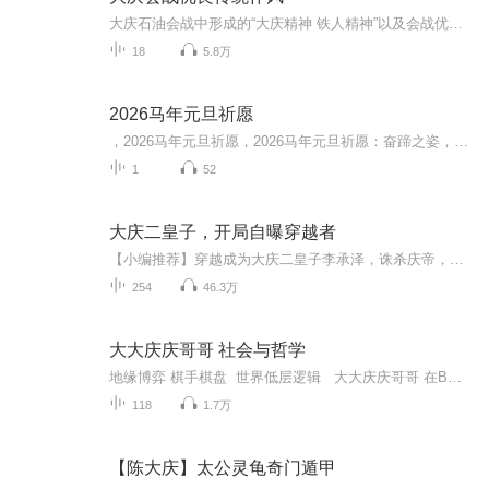
大庆石油会战中形成的“大庆精神 铁人精神”以及会战优良传统，永远是我们的“传家宝”，广大石油人应永远铭记！
18
5.8万
2026马年元旦祈愿
，2026马年元旦祈愿，2026马年元旦祈愿：奋蹄之姿，赴时代之约我祈愿，2026年的中国 山河锦绣，繁荣昌盛。我祈愿，2026年的每个奋斗者，都能策马扬鞭，不负韶华。我祈愿，2026年的情感世界，温暖纯粹 情谊绵长。我祈愿，，2026年的我们，心怀热爱，向阳而...
1
52
大庆二皇子，开局自曝穿越者
【小编推荐】穿越成为大庆二皇子李承泽，诛杀庆帝，获得任意门。【简介】【飞卢中文网独家签约作品】重生综武世界，穿越成为大庆二皇子李承泽，获得任务宝箱系统，可开启宝箱，获得血脉，道具，知识，技能……我想当个富贵王爷，远离争斗和是非，可是庆帝...
254
46.3万
大大庆庆哥哥 社会与哲学
地缘博弈 棋手棋盘 世界低层逻辑 大大庆庆哥哥 在B站有个号 大家可以去关注 投币 充值
118
1.7万
【陈大庆】太公灵龟奇门遁甲