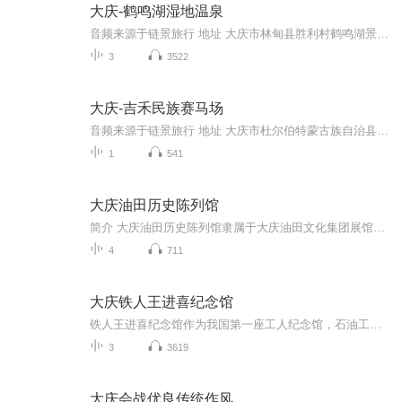
大庆-鹤鸣湖湿地温泉
音频来源于链景旅行 地址 大庆市林甸县胜利村鹤鸣湖景区 票价描述 暂无 开放时间 全天开放 乘车信息 暂无
3
3522
大庆-吉禾民族赛马场
音频来源于链景旅行 地址 大庆市杜尔伯特蒙古族自治县县城西郊 票价描述 门市价：10.0元 开放时间 暂无 乘车信息 自驾：哈尔滨市内驾车方案-绥满高速公路-中三路-让杜公路-沿哈萨尔路行驶3.7公里，直行进入S201，沿S201行驶30米，右转行驶360米，到达吉禾...
1
541
大庆油田历史陈列馆
简介 大庆油田历史陈列馆隶属于大庆油田文化集团展馆管理中心，是我国第一个石油工业题材原址性纪念馆，坐落于黑龙江省重点文物保护单位、大庆石油会战指挥部旧址“二号院”，于 2006年9月26日落成开馆，国家三级博物馆。展馆占地面积15900平方米，陈展面...
4
711
大庆铁人王进喜纪念馆
铁人王进喜纪念馆作为我国第一座工人纪念馆，石油工人的精神家园，迄今已经经历了47个春秋。从最初筹建到落成开放，从改建扩建到最后迁建，馆址几经变迁，规模逐渐扩大，陈展日臻成熟，影响与日俱增，精神一脉传承。如今，它已成为我国最具石油特色的文化...
3
3619
大庆会战优良传统作风