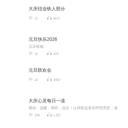
大庆结业铁人部分
11
8217
元旦快乐2026
元旦祝福
12
319
元旦联欢会
12
2402
大庆心灵每日一读
感动，温暖，情怀，品位！让诗歌这束光环照亮您；读一首诗，让灵魂获得片刻飞升！
100
1.3万