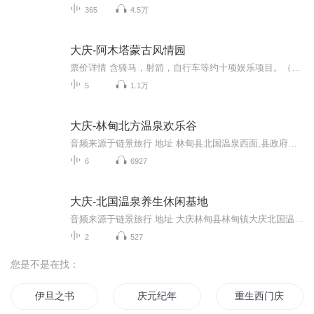
365
4.5万
大庆-阿木塔蒙古风情园
票价详情 含骑马，射箭，自行车等约十项娱乐项目。（具体项目以景区当天为准） 适宜 全年 电话 暂无 简介 亲爱的游客朋友您好，很高兴与您一同游览阿木塔蒙古风情园。为了更好地让您浏览这片风景圣地，在这里，我要先向您介绍一下蒙古风情岛的主要情况。阿...
5
1.1万
大庆-林甸北方温泉欢乐谷
音频来源于链景旅行 地址 林甸县北国温泉西面,县政府西面 票价描述 暂无 开放时间 暂无 乘车信息 暂无
6
6927
大庆-北国温泉养生休闲基地
音频来源于链景旅行 地址 大庆林甸县林甸镇大庆北国温泉养生休闲广场 票价描述 北国温泉门票138元预定价118元儿童票69元预订价60元 开放时间 8:00—24:00 乘车信息 位于黑龙江省大庆市林甸县，距省会城市哈尔滨市约4小时车程，距大庆市区、齐齐哈尔市约1小...
2
527
您是不是在找：
伊旦之书
庆元纪年
重生西门庆