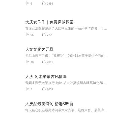
6
1956
大庆女仵作｜免费穿越探案
首席女法医穿越到了大庆朝发生的一系列事情作者：十月海，喜欢本专辑内容的朋友也可以自行搜索原文娘子，求验尸，支持作者大大 本书是纯属个人喜欢仅作录音练习，不做任何商业用途，一旦牵扯版权问题，请告知，谢谢主播V：zhuzixxr,欢迎进粉丝群，了解专辑最新动态
95
77万
人文文化之元旦
元旦由来与习俗！ “趣报到”，为3~12岁孩子提供全面的通识知识系列课程。让孩子广泛接触通识教育，掌握更全面的天文，历史，地理，艺术，生活及科普知识。找到兴趣，快乐成长！...
10
2011
大庆-阿木塔蒙古风情岛
音频来源于链景旅行 地址 胡吉吐莫镇胡吉吐莫镇北30公里处的阿木塔半岛 票价描述 暂无 开放时间 暂无 乘车信息 暂无
3
7659
大庆品最美诗词 精选365首
每天精心挑选最美诗词带大家品读。最雅声音、最美诗词，最精品读。让你身临其境感受诗词之美。