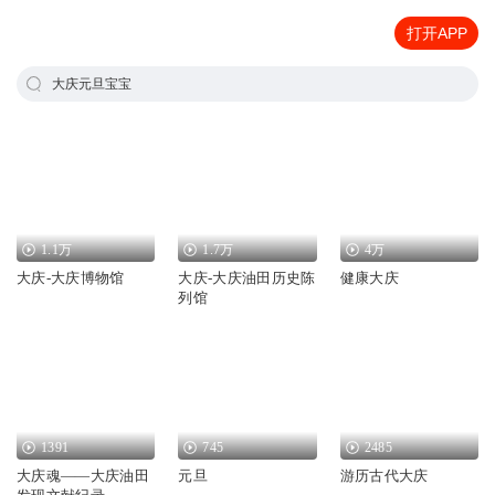
打开APP
大庆元旦宝宝
1.1万
1.7万
4万
大庆-大庆博物馆
大庆-大庆油田历史陈
健康大庆
列馆
1391
745
2485
大庆魂——大庆油田
元旦
游历古代大庆