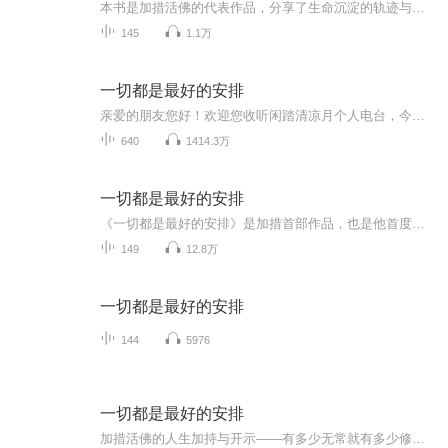
本书是加措活佛的代表作品，分享了生命沉淀的轨迹与感悟，全书以人生、情感、信念、生活、爱、快乐、生活、智慧、情绪为主题，教我们如何面对生命中的困惑和迷茫，增强面对世事无常的内在力量。 世间一切苦乐都只有一步之遥，勇敢地面对自己的内心，才能找...
145
1.1万
一切都是最好的安排
亲爱的朋友您好！欢迎您收听闲踏清凉月个人电台，今天为您推荐加措活佛的一本书《一切都是最好的安排》，加措活佛是扎嘎寺活佛，慈爱基金的发起人，80后最具影响力的精神导师之一，也是当代新媒体时代最具传播力的智慧导师之一。加措活佛首部作品——《一...
640
1414.3万
一切都是最好的安排
《一切都是最好的安排》是加措首部作品，也是他首度公开分享生命沉淀的轨迹与感悟。全书共分九个章节，以人生、情感、信念、生活、爱、快乐、幸福、智慧、情绪为主题。教我们如何对待生命中的困惑与迷茫，增强面对世事无常的内在力量。 一本震撼心灵的书籍...
149
12.8万
一切都是最好的安排
144
5976
一切都是最好的安排
加措活佛的人生加持与开示——有多少无常就有多少修行。我们要做的是发挥自己内在的力量，用一颗慈悲与友爱的心，与无常共处。他人和世界并不由我们改变，却是我们心灵成长的最好土壤。如果能有一颗坚韧的心，那么所有外在的困难都只是你内在修行过程中的...