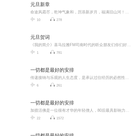
元旦新章
命途风霜尽，乾坤气象和，历添新岁月，福满旧山河！龙蛇交替，迎接全新的2025！
10
278
元旦贺词
《我的简介》喜马拉雅FM司南时代的听众朋友们你们好，首先非常感谢大家一直以来对司南时代的支持，为我们的进步提供宝贵的意见。马上我们将迎来2018年，在新的一年里我们会更加用心的给大家准备优秀的作品，2018我们一同进步。为了感谢大家长久以来的支持...
1
781
一切都是最好的安排
传递接纳与乐观的人生态度，是承认过往经历的必然性，相信困境中藏机遇、遗憾里有馈赠。它并非消极认命，而是在接纳现实后主动向阳——错过的选择可能避开隐患，遭遇的挫折会沉淀成长，当下的不顺或许是未来的铺垫。这种心态能帮人缓解焦虑、减少内耗，以...
6
261
一切都是最好的安排
加措活佛是一位很有才华的年轻僧人，80后最具影响力的精神导师之一，也是当代新媒体时代最具传播力的智慧导师之一。这本《一切都是最好的安排》，是他开示人生智慧的感悟随笔，每篇文字不多，然而不乏触动你心灵的警言，让你与他一起去面对人生生命、生活中的种种问题，以及由此悟得的解脱智慧。
22
1572
一切都是最好的安排