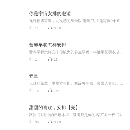
你是宇宙安排的邂逅
九种相遇重逢，九次感同身受以“邂逅”为主题写就9个直击人心的故事带给读者百转千回的感动张皓宸在纸上重现了自己眼中相互交织的微型宇宙所关照的是"我们如何爱自己"这件事爱自己，是终生浪漫的开始。
11
3550
营养早餐怎样安排
营养早餐怎样安排你以为的养生早餐：牛油果配羽衣甘蓝冰沙 实际该吃的早餐：隔壁王姨家飘来的葱花面香 当代年轻人的早餐分为两种极端——要么啃着凉包子追公交，要么在ins风摆盘里找饭吃。作为一名混迹养生圈的老油条，今天咱们就用老祖宗的智慧，拆...
1
15
元旦
元旦启新章，岁华皆可期。寒辞去冬雪，暖带入春风，旧岁遗憾随烟散。愿新年有光有暖，万事顺意，岁岁胜今朝。
16
745
甜甜的喜欢，安排【完】
路决:“我高中的日记本里，满满都是你的名字”乔一柠:“我爱你”“少年是夏日燎原，心动是春日里的无眠”“春风没有吹动她的心，是他吹动了”
30
3609