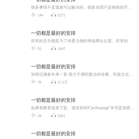
很多事情不是逃避可以解决的，很多东西不是掩饰就可以抹去的，没有谁能做到让所有人满意，就算你再圆滑，在利益的冲突下，也不可能将一切做到皆大欢喜，总有人会受伤。
144
5271
一切都是最好的安排
所有的丢失都是为了珍爱之物的来临腾出位置。所有的匍匐都是高高跃起前的热身，所有的支离破碎都是为了来之不易的圆满。那些星星点点的微光，终会成为燃烧生命的熊熊之光，一切都是最好的安排。
52
1847
一切都是最好的安排
加错活佛多年来一直 致力于佛陀教法的传播，民族文化的复兴，以及贫困边远山区教育事业的发展等各项社会公益事业。得到智慧的启示，增长内在的力量，破除生命历程中的困惑和无常，以无畏的勇气去面对生活中的无尽磨难。第一章 我们该如何与这个世界相处第...
79
17.2万
一切都是最好的安排
如果有断章或者下架，请添加WX“jixihuangli”本书是加措活佛首部作品，也是他首度公开分享生命沉淀的轨迹与感悟。本书完成之后，受到《西藏生死书》作者索甲仁波切和北京大学哲学系楼宇烈教授的大力赞赏，还被谢娜等人列为必读书。全书共分九个章节，以人...
28
5261
一切都是最好的安排