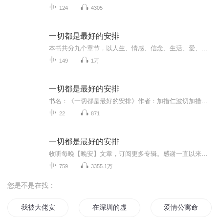
124
4305
一切都是最好的安排
本书共分九个章节，以人生、情感、信念、生活、爱、快乐、幸福、智慧、情绪为主题，教我们如何对待生命中的困惑与迷茫，增强面对世事无常的内在力量。 这是一部可以源源不断给人补充内在能量的书。不管你想成为怎样的人，面对世间何种烦恼，你都可以从加措对人生的加持与开示中获得改变的力量，把自己变得更好。世间一切苦乐都只是一步之遥，勇敢地面对自己的内心，才能找到更有力量的自己。
149
1万
一切都是最好的安排
书名：《一切都是最好的安排》作者：加措仁波切加措活佛的人生加持与开示世间一切苦乐都只是一步之遥你要成为怎样的人，你期待怎样的世界，一切由心决定痛苦并不是人生的真相，勇敢地面对自己的内心，才能找到更有力量的自己
22
871
一切都是最好的安排
收听每晚【晚安】文章，订阅更多专辑。感谢一直以来，陪伴和支持我的各位朋友，谢谢！给你世间最美的加持,你失去的只是无知。在精进的人生之路上，愿你步步强大。
759
3355.1万
您是不是在找：
我被大佬安排了
在深圳的虚拟人生
爱情公寓命运的安