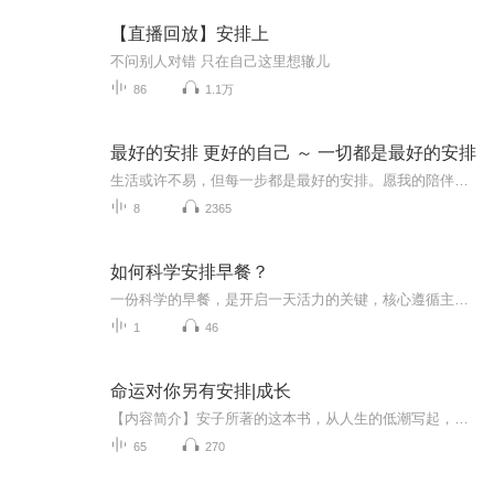
【直播回放】安排上
不问别人对错 只在自己这里想辙儿
86
1.1万
最好的安排 更好的自己 ～ 一切都是最好的安排
生活或许不易，但每一步都是最好的安排。愿我的陪伴能给你温暖，让你在平凡中发现美好，在努力中成为更好的自己。欢迎大家在评论区写下你最想听的话题，也欢迎亲爱的你们多多点赞评论。
8
2365
如何科学安排早餐？
一份科学的早餐，是开启一天活力的关键，核心遵循主食+优质蛋白+果蔬的搭配原则，兼顾营养均衡与饱腹感。主食选择粗粮、全麦等复合碳水，稳定供能；搭配鸡蛋、牛奶、豆浆等优质蛋白，增强饱腹感、维持代谢；再加入新鲜果蔬，补充维生素与膳食纤维，少油少...
1
46
命运对你另有安排|成长
【内容简介】安子所著的这本书，从人生的低潮写起，分析了低潮的成因和应对的策略，对人生可能经历的种种磨难做了详尽的分析，并给出切实可行的解决办法。本书，博采众长、引经据典，每章都堪称经典，每节都独立阐述一个主题，从不同的角度分析了阻碍我们...
65
270