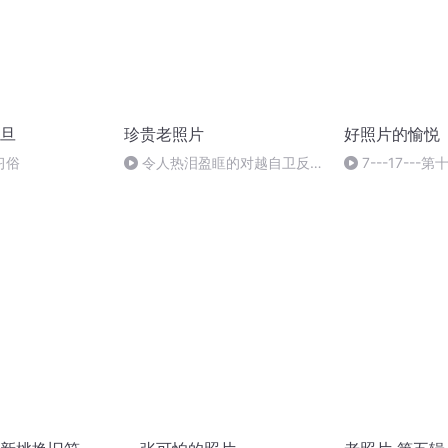
旦
珍贵老照片
好照片的愉悦
习俗
令人热泪盈眶的对越自卫反击
7---17---
战精神
术 但还是摄影吗 