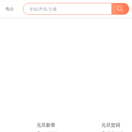
电台
元旦新章
元旦贺词