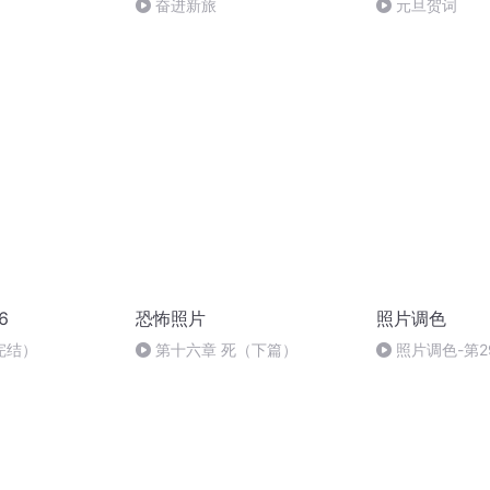
奋进新旅
元旦贺词
6
恐怖照片
照片调色
完结）
第十六章 死（下篇）
照片调色-第
综合运用