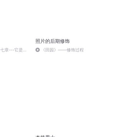
照片的后期修饰
第十七章---它是艺
《田园》——修饰过程
7