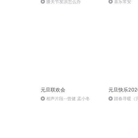
膝关节发凉怎么办
喜乐常安
元旦联欢会
元旦快乐202
相声片段--曾健 孟小冬
踏春寻暖（