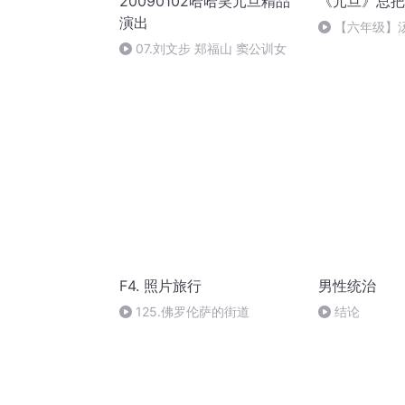
20090102哈哈笑元旦精品
《元旦》总把
演出
【六年级】
（节选）
07.刘文步 郑福山 窦公训女
F4. 照片旅行
男性统治
125.佛罗伦萨的街道
结论