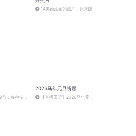
好照片
14美如油画的照片，原来隐
藏着这个的秘密！
2026马年元旦祈愿
29节：各种技巧
【直播回听】2026马年元旦
祈愿