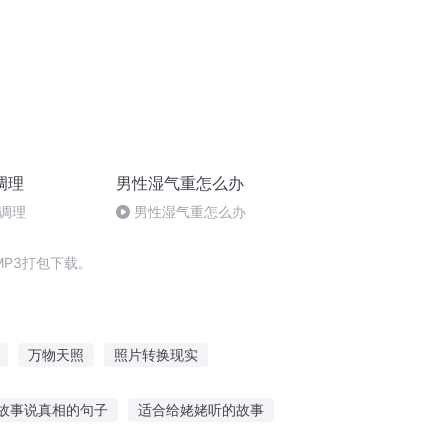
调理
男性湿气重怎么办
调理
男性湿气重怎么办
P3打包下载。
万物天照
照片转换现实
明月照青城
我的替身是拍拍熊
故事说真相的句子
适合给姥姥听的故事