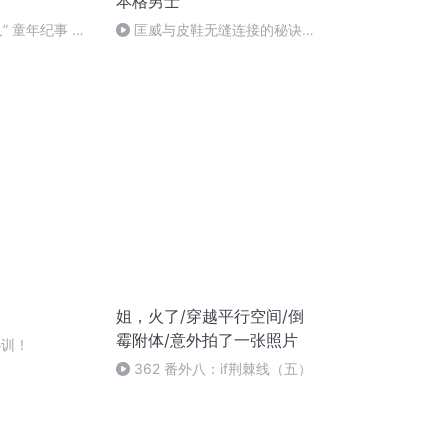
本格男士
” 童年纪事 两
匡威与皮鞋无缝连接的秘诀，
就这3条裤子！
姐，火了/穿越平行空间/倒
霉附体/意外拍了一张照片
秘训！
362 番外八：if荆棘线（五）