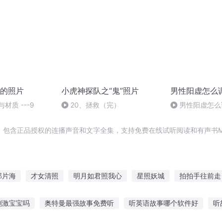
的照片
小虎神探队之“鬼”照片
男性阳虚怎么
材质 ---9
20、拯救（完）
男性阳虚怎么
，包含正品授权的连播声音和文字全集，支持免费在线试听阅读和有声书M
那片海
才女清照
明月如君照我心
星照妖城
拍拍手往前走
游戏
卡片师士
我拍的片子都很猛
猎同我只是个拍两寸照的
刺激宝宝吗
奥特曼最强故事免费听
听英语故事哪个软件好
听
爱自拍的猫
剑光照空
当时明月照城南