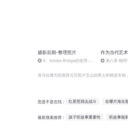
摄影后期-整理照片
作为当代艺术
4、Adobe Bridge的使用-第
第八章 物理与
4节
喜马拉雅为您推荐元旦照片怎么拍男士的精选专辑
红星照我去战斗
在哪片海在
您是不是在找：
我只会拍烂片啊
朋友圈拍照
孩子听故事重要性
听故事能
最新搜索推荐：
卡片斗士
照见星星的她