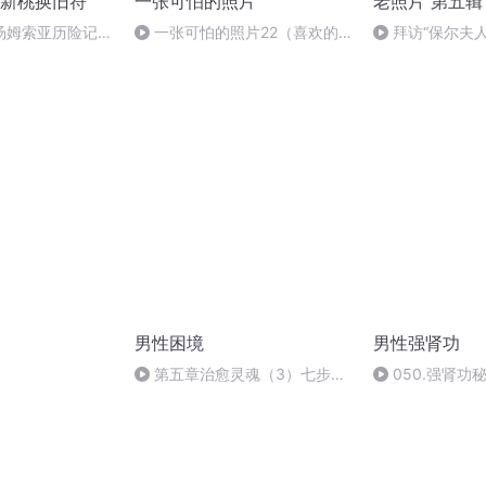
新桃换旧符
一张可怕的照片
老照片 第五辑
汤姆索亚历险记
一张可怕的照片22（喜欢的
拜访“保尔夫人
请打赏支持！谢谢）
张老照片
男性困境
男性强肾功
第五章治愈灵魂（3）七步治
050.强肾功
愈之路【7】加入革命 （全书
完）