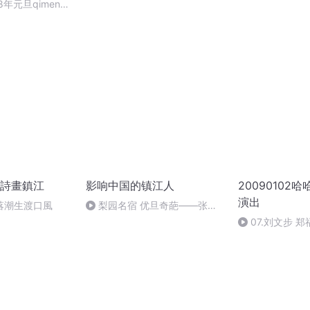
轩韵 当代 汪玢
8年元旦qimen面
詩畫鎮江
影响中国的镇江人
20090102
演出
落潮生渡口風
梨园名宿 优旦奇葩——张派
青衣创始人张君秋（四）
07.刘文步 