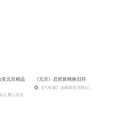
哈哈笑元旦精品
《元旦》总把新桃换旧符
【六年级】汤姆索亚历险记
（节选）
郑福山 窦公训女