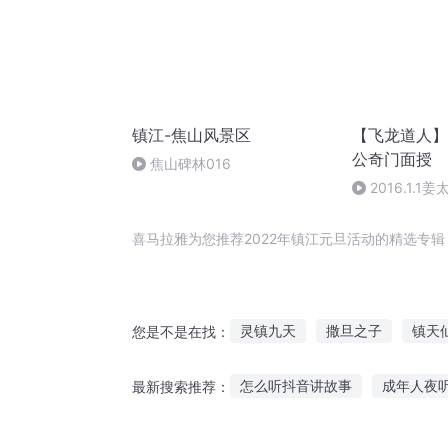
镇江-焦山风景区
【飞龙道人】
公奇门面授
焦山碑林016
2016.1.
集
喜马拉雅为您推荐2022年镇江元旦活动的精选专
灵镇九天
撒旦之子
镇天
您是不是在找：
一道镇天
名为撒旦
镇世
怎么听抖音讲故事
成年人夜
最新搜索推荐：
最强撒旦
听妈妈过去的故事古筝
听故