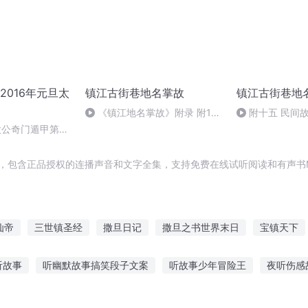
2016年元旦太
镇江古街巷地名掌故
镇江古街巷地
《镇江地名掌故》附录 附15
附十五 民间
民间故事《火坛楼下黑蛇传》 杨
黑蛇传》
1姜太公奇门遁甲第一
柳
辑，包含正品授权的连播声音和文字全集，支持免费在线试听阅读和有声书
仙帝
三世镇圣经
撒旦日记
撒旦之书世界末日
宝镇天下
魔皇
镇世传说
九镇十二州
太古镇天
南城北镇
重生
听故事
听幽默故事搞笑段子文案
听故事少年冒险王
夜听伤感
事小老鼠丢丢
听故事fm老年人
听凯叔讲故事 好处
光阴的故