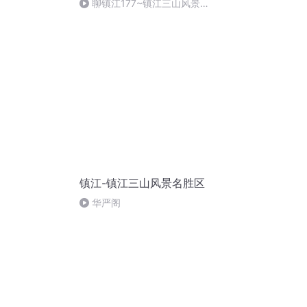
聊镇江177~镇江三山风景区
51北固山5~阿倍仲麻吕诗碑
镇江-镇江三山风景名胜区
华严阁