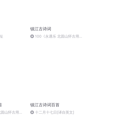
镇江古诗词
址
100《永遇乐 北固山怀古用
稼jià轩韵》 诵读 杨柳
首
镇江古诗词百首
 北固山怀古用稼
十二月十七日[译自英文]