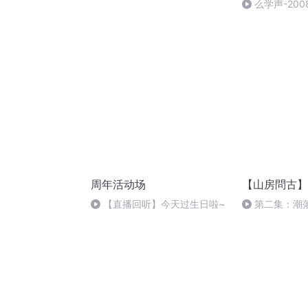
么学声-200
授班录像-47
周年活动场
【山房問古】
【直播回听】今天过生日啦~
第二集：潮