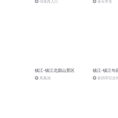
绿道西入口
喜乐常安
镇江-镇江北固山景区
镇江-镇江句
凤凰池
新四军纪念