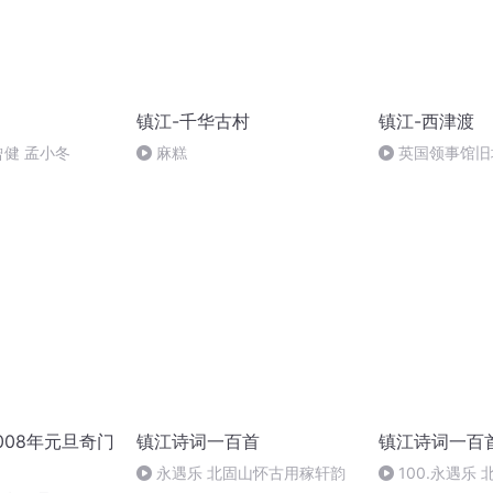
镇江-千华古村
镇江-西津渡
曾健 孟小冬
麻糕
英国领事馆旧
008年元旦奇门
镇江诗词一百首
镇江诗词一百
永遇乐 北固山怀古用稼轩韵
100.永遇乐