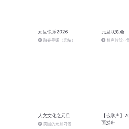
元旦快乐2026
元旦联欢会
踏春寻暖（完结）
相声片段--
人文文化之元旦
【么学声】2
面授班
美国的元旦习俗