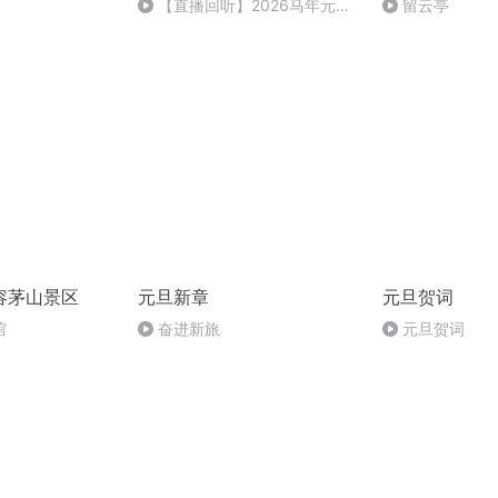
【直播回听】2026马年元旦
留云亭
祈愿
容茅山景区
元旦新章
元旦贺词
馆
奋进新旅
元旦贺词