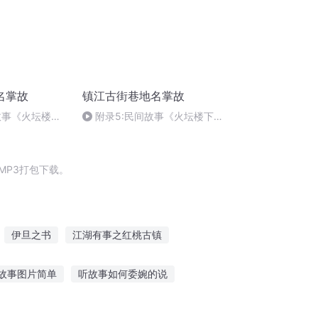
名掌故
镇江古街巷地名掌故
故事《火坛楼下
附录5:民间故事《火坛楼下黑
蛇传》获得“中国好故事”奖项
MP3打包下载。
伊旦之书
江湖有事之红桃古镇
之刀镇江湖
梦镇仙神
阿镇修仙
故事图片简单
听故事如何委婉的说
事听潮阁在线听
车上听故事英语怎么写