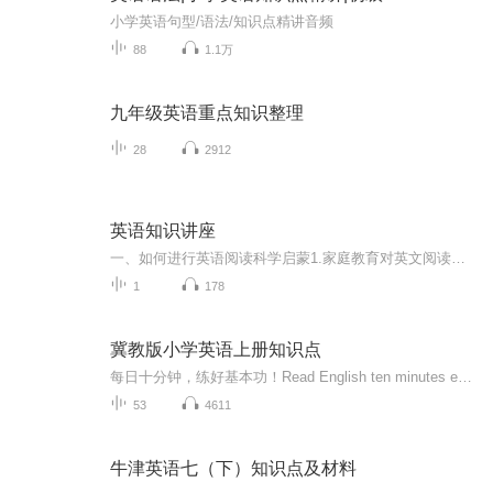
小学英语句型/语法/知识点精讲音频
88
1.1万
九年级英语重点知识整理
28
2912
英语知识讲座
一、如何进行英语阅读科学启蒙1.家庭教育对英文阅读启蒙的重要性；2.为什么要给孩子英语启蒙？3.推荐英语启蒙家长学习书籍；4.从哪开始学习英语？5.明确学习英文的目的；6.大人英语不好，如何给孩子启蒙？7.如何进行英文磨耳朵的启蒙？8.英文启蒙的误区...
1
178
冀教版小学英语上册知识点
每日十分钟，练好基本功！Read English ten minutes every day,you will be the best!Come on!
53
4611
牛津英语七（下）知识点及材料