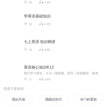
39
1.3万
学英语基础知识
10
2.4万
七上英语 知识精讲
18
1943
英语核心知识K12
我们学习英语，今天一篇新闻，明天一段新概念，根本不系统都走在知识的边缘。每个国家都有自己核心的知识体系，从幼儿园到高中这里就是美国的核心知识体系，了解这些，以后一般常见话题不会陌生注意，这里可以看视频，打开后右边的播放键这是科学学科下的分类，每个分类里详细讲了一系列视频类似学科这样的有很多包括从幼儿园到高中须掌握的知识，以后在英语学习路上不会出现知识面的断层这就是著名的brain POP联系微信：my0515高清视频及文本音频...
11
1503
您是不是在找：
我识天命
我能识别万物
冷门科普知识