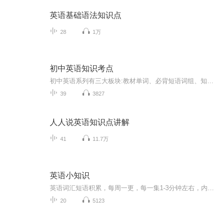
英语基础语法知识点
28
1万
初中英语知识考点
初中英语系列有三大板块:教材单词、必背短语词组、知识点全解，以及番外篇英语拓展小知识。本专辑包括三大部分:词法、句法、题型研究。目前本专辑正在更新，欢迎大家收听订阅。更新时间:8月暑假期间，每周末更新1～3集，由于本人还是一个学生党，讲解音频...
39
3827
人人说英语知识点讲解
41
11.7万
英语小知识
英语词汇短语积累，每周一更，每一集1-3分钟左右，内容适量，方便记忆，无论你是在上班路上或吃饭时候，都可以打开耳机，收听每期内容，方便省时。专辑内容适合初级英语水平，会根据热点，讲解知识点，如影视、节日、社会生活等如有任何疑问，可以在声音下留言，我们在此交流学习经验，互相学习，共同进步。如果喜欢我的专辑可以点击订阅，期待你的加入
20
5123