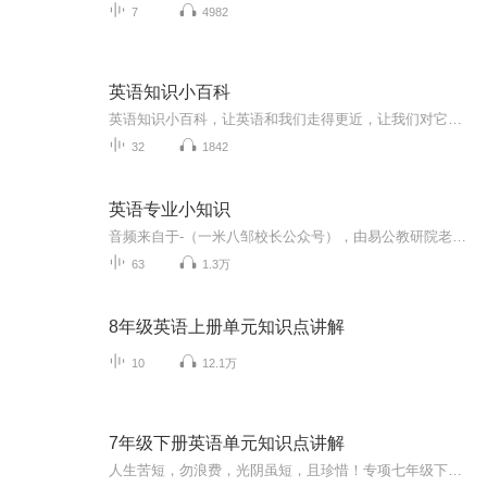
7
4982
英语知识小百科
英语知识小百科，让英语和我们走得更近，让我们对它了解更多。不一样的英语学习，一样的好玩有趣！
32
1842
英语专业小知识
音频来自于-（一米八邹校长公众号），由易公教研院老师们精心录制，给正走在教师路上的学生和老师们补充更多的小知识！学习不仅限于课堂，戴上耳机，随时随地就可以学习！
63
1.3万
8年级英语上册单元知识点讲解
10
12.1万
7年级下册英语单元知识点讲解
人生苦短，勿浪费，光阴虽短，且珍惜！专项七年级下册人教版全书语法专项讲解