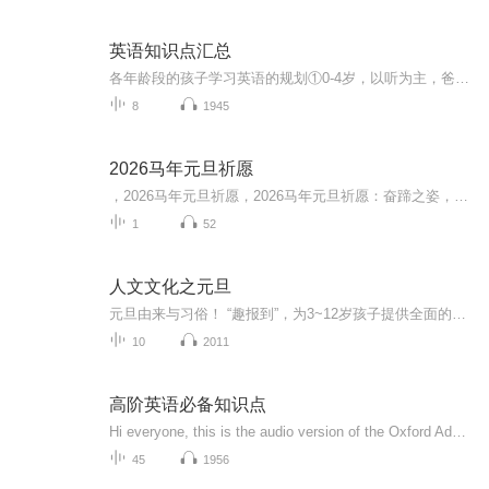
英语知识点汇总
各年龄段的孩子学习英语的规划①0-4岁，以听为主，爸妈可以用简单的英语和孩子互动，引导孩子说出简单的英语，具体方法请参见黄金期幼儿启蒙课程。②4-6岁以上的孩子以听为主，可以学一些话题性表达，鼓励孩子在相关场合表达出来，同时家长可以引入一些有...
8
1945
2026马年元旦祈愿
，2026马年元旦祈愿，2026马年元旦祈愿：奋蹄之姿，赴时代之约我祈愿，2026年的中国 山河锦绣，繁荣昌盛。我祈愿，2026年的每个奋斗者，都能策马扬鞭，不负韶华。我祈愿，2026年的情感世界，温暖纯粹 情谊绵长。我祈愿，，2026年的我们，心怀热爱，向阳而...
1
52
人文文化之元旦
元旦由来与习俗！ “趣报到”，为3~12岁孩子提供全面的通识知识系列课程。让孩子广泛接触通识教育，掌握更全面的天文，历史，地理，艺术，生活及科普知识。找到兴趣，快乐成长！...
10
2011
高阶英语必备知识点
Hi everyone, this is the audio version of the Oxford Advanced Learner’s English-Chinese Dictionary 个人认为，词典是最权威，最地道的外语学习工具，而遇到不会的单词或语言知识点查词典，平时没事时翻看词典则是最好的外语学习方法。本专辑就通过音频的形式向大家展现牛津高阶词典中零碎的重要语言知识点如“用语库”“词语搭配”“同义词辨析”等等，让听者在手边不得空时也能在磨耳朵的同时获取地道纯正的英语知识每天更新喔～
45
1956