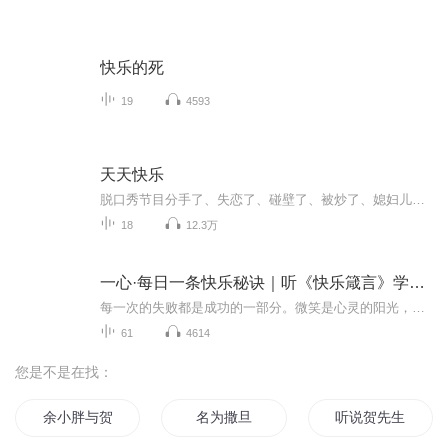
快乐的死
19
4593
天天快乐
脱口秀节目分手了、失恋了、碰壁了、被炒了、媳妇儿劈腿了、老公出轨了、股票跌停了、发型剪毁了、钱包被偷了、手机屏碎了……如出现上述任一情况，来听听《天天快乐》吧~没有什么是笑一下过不去的~如果不行，笑两下~（直播时间可以直接语音进行互动哦~）（新浪微博：吃土豆泥吗）
18
12.3万
一心·每日一条快乐秘诀｜听《快乐箴言》学快乐法则
每一次的失败都是成功的一部分。微笑是心灵的阳光，让它温暖你的日子。坚持不懈，直至成功。即使是最小的行为，也能产生巨大的影响。把握当下，珍惜当下，活在当下。每一天都是一张新的画布，用你的心情来涂鸦。相信自己，你能做到的比你想象的更多。生活...
61
4614
您是不是在找：
余小胖与贺大人
名为撒旦
听说贺先生对我一