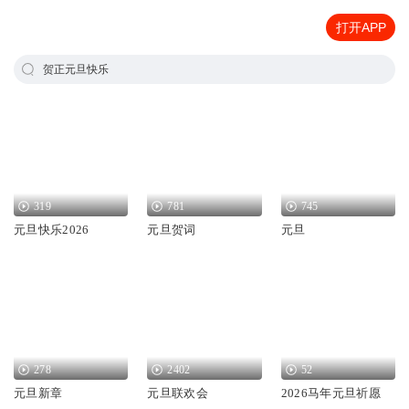
打开APP
贺正元旦快乐
319
781
745
元旦快乐2026
元旦贺词
元旦
278
2402
52
元旦新章
元旦联欢会
2026马年元旦祈愿