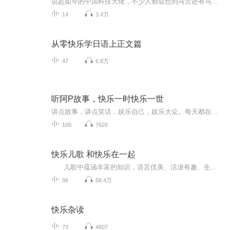
说起如今的中国科技大佬，不少人都会想到马云还有马化腾等人。尤其是马云，关于科技这一方面也是有投资不小的。可能很多人都还将阿里巴巴和马云定位在电商上，其实阿里巴巴早就变成了一个多元化的企业了。而且，在人工智能这一方面，马云可是有不少的成就...
14
3.4万
从零快乐学日语上正文篇
47
6.8万
听阿P故事，快乐一时快乐一世
讲点故事，讲点笑话，娱乐自己，娱乐大众。每天都在繁忙中结束，压力山大的你，当你偶尔歇息的瞬间，来，倾听幽默轻松的故事儿，暂时斩断那烦人的愁思，来，笑一笑，乐一乐，还一个真实的我！！
100
7626
快乐儿歌 和快乐在一起
儿歌中蕴涵丰富的知识，语言优美、活沷有趣、生动形象，能够培养孩子良好的思想品质和生活习惯，帮助孩子学习语言、认识事物、增长知识、训练思维。儿歌语言浅显、通俗易懂、有节奏感，便于幼儿吟唱；优美的旋律、和谐的节奏、真挚的情感可以给孩子以美的享受和情感熏陶。本辑中的每首儿歌都童趣盎然、琅琅上口、易学易唱，在亲子互动中体会唱儿歌的乐趣和浓浓的亲情。让孩子在音乐的海洋里享受乐趣，在愉悦的氛围中学习知识！
96
58.4万
快乐杂读
73
4807