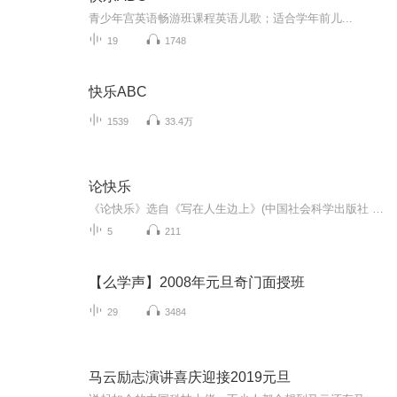
青少年宫英语畅游班课程英语儿歌；适合学年前儿...
19
1748
快乐ABC
1539
33.4万
论快乐
《论快乐》选自《写在人生边上》(中国社会科学出版社 1990年版)。当代学者孔庆东认为，钱钟书的散文不是简单的幽默，他的机智和讽刺既能使读者发出会心的微笑甚至大笑，更能让你在笑过之后留下深刻的印象，留下深深的思索。《人类独有的笑》选自《名家经典...
5
211
【么学声】2008年元旦奇门面授班
29
3484
马云励志演讲喜庆迎接2019元旦