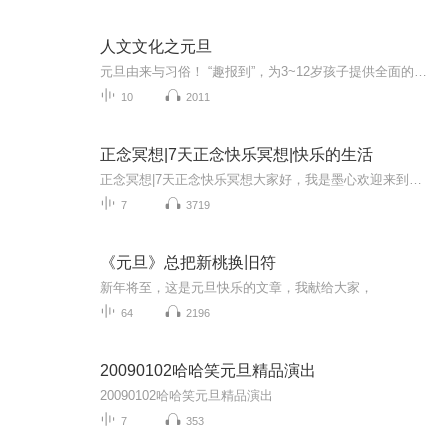
人文文化之元旦
元旦由来与习俗！ “趣报到”，为3~12岁孩子提供全面的通识知识系列课程。让孩子广泛接触通识教育，掌握更全面的天文，历史，地理，艺术，生活及科普知识。找到兴趣，快乐成长！...
10
2011
正念冥想|7天正念快乐冥想|快乐的生活
正念冥想|7天正念快乐冥想大家好，我是墨心欢迎来到墨心疗愈：7天正念快乐冥想通过这个专辑的练习让生活增加快乐，快乐的生活给自己一个内在微笑，嘴角上扬，聆听每一个器官，每一个器官都在跟你诉说什么。每天可以给自己一些时间选择舒适的空间静静的去聆...
7
3719
《元旦》总把新桃换旧符
新年将至，这是元旦快乐的文章，我献给大家，
64
2196
20090102哈哈笑元旦精品演出
20090102哈哈笑元旦精品演出
7
353