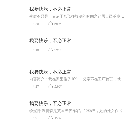
我要快乐，不必正常
生命不只是一支从子宫飞往坟墓的时间之箭照自己的意愿活得头破血流也好过听别人的安排，虚张声势地过着浅薄生活
28
5595
我要快乐，不必正常
19
3246
我要快乐，不必正常
内容简介：我在家里住了16年，父亲不在工厂轮班，就在教堂。母亲整夜醒着，终日抑郁。我上学，去教堂，跑进山间，秘密地读书。我自幼便学会隐蔽。藏匿我的心。掩饰我的想法。 我母亲不热爱生活。她不信有任何事会使生活变得更好。她曾对我说，宇宙是一个浩瀚的垃圾桶。我想了一会儿之后，问她桶盖是 关着还是开着。“关着的，”她说，“没人逃得了。我就是没法活在一个合上盖子的浩瀚的垃圾桶里。作者简介：珍妮特·温特森 Jeanette Winterson，英国当代作家。1959年8月出生，自小由笃信基督教的家庭收养，16岁时出走，此后靠在殡仪馆、精神病院等地兼职完成了在牛津大学的学业。1985年，处女作《橘子不是唯一的水果》出版，获英国惠特布莱德小说首作大奖，赢得国 际声誉。2011年，出版自传《我要快乐，不必正常》。2016年，温特森入选“BBC 100位杰出女性”名单。代表作品有《写在身体上》《给樱桃以性别》等。
17
2.9万
我要快乐，不必正常
珍妮特·温特森是英国当代作家。1985年，她的处女作《橘子不是唯一的水果》一经发表，便荣获了英国惠特布莱德首作奖，这为她赢得了国际声誉，从此她在写作界名声大震。2016年，珍妮特·温特森入选“BBC 100位杰出女性”名单。今天我们要解读的这本《我要快...
2
1507