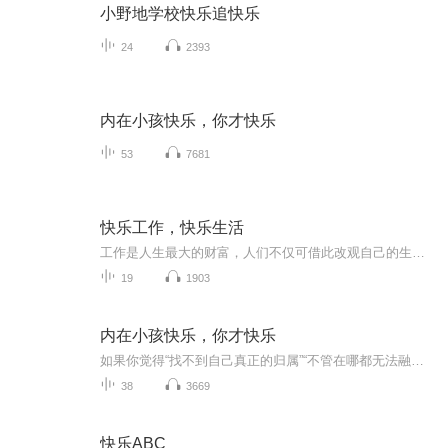
小野地学校快乐追快乐
24
2393
内在小孩快乐，你才快乐
53
7681
快乐工作，快乐生活
工作是人生最大的财富，人们不仅可借此改观自己的生存境况，满足心理上的各种欲望，还可以借此肯定自己的人生的价值，以及作为社会大家庭一分子的生命意义。认真选择职业，认真对待工作，成就美好生活。
19
1903
内在小孩快乐，你才快乐
如果你觉得“找不到自己真正的归属”“不管在哪都无法融入”，这本书能为你烦躁的情绪带来解决的端倪。
38
3669
快乐ABC