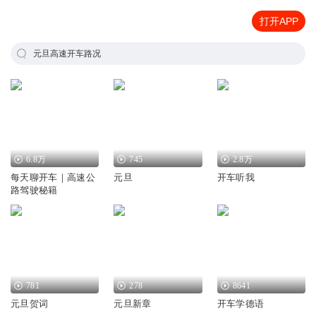
打开APP
元旦高速开车路况
6.8万
745
2.8万
每天聊开车｜高速公
元旦
开车听我
路驾驶秘籍
781
278
8641
元旦贺词
元旦新章
开车学德语