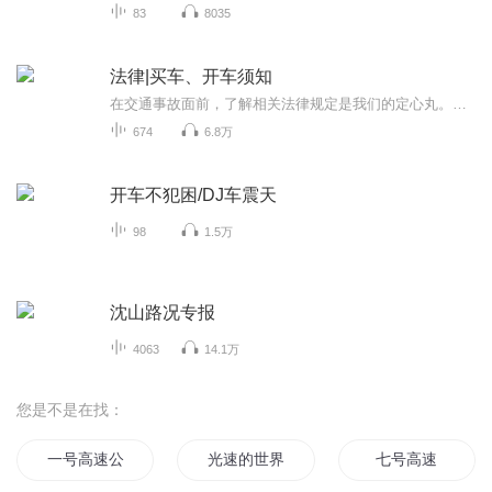
83
8035
法律|买车、开车须知
在交通事故面前，了解相关法律规定是我们的定心丸。一旦不幸遭遇事故，我们便能从容应对，不再因无知而慌乱，确保自身权益得到妥善维护。《中华人民共和国道路交通安全法》、《中华人民共和国道路交通安全法实施条例》、《道路交通事故处理程序规定》、《...
674
6.8万
开车不犯困/DJ车震天
98
1.5万
沈山路况专报
4063
14.1万
您是不是在找：
一号高速公路
光速的世界
七号高速