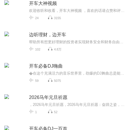
开车大神视频
欢迎收听和收看，开车大神视频 ，喜欢的话请点赞和评论和点赞和关注
24
3155
边听理财，边开车
帮助所有想更好理财的投资者实现财务安全和财务自由，演绎财富之路，畅享幸福人生！
102
4.8万
开车必备DJ嗨曲
�在这个充满活力的音乐世界里，劲爆的DJ舞曲总是能瞬间点燃我们的激情，让身体不由自主地跟着节奏摇摆起来� 今天，就为大家带来十首顶级劲爆DJ舞曲，准备好你的耳朵，一起狂欢吧。
59
5075
2026马年元旦祈愿
，2026马年元旦祈愿，2026马年元旦祈愿：奋蹄之姿，赴时代之约我祈愿，2026年的中国 山河锦绣，繁荣昌盛。我祈愿，2026年的每个奋斗者，都能策马扬鞭，不负韶华。我祈愿，2026年的情感世界，温暖纯粹 情谊绵长。我祈愿，，2026年的我们，心怀热爱，向阳而...
1
52
开车必备DJ一百首