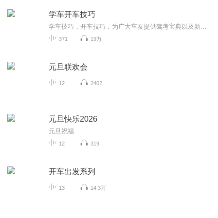
学车开车技巧
学车技巧，开车技巧，为广大车友提供驾考宝典以及新手上路各种开车技巧。众车友交流驾驶技巧的第一站，生活中的用车指南！
371
19万
元旦联欢会
12
2402
元旦快乐2026
元旦祝福
12
319
开车出发系列
13
14.3万