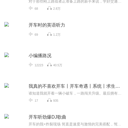
对于那些刚上路或者正准备上路的新手来说，学好交通法规、记住信号标识当然是必须的，但最珍贵的莫过于一位老司机的忠告和指点。这正是本书要给予你的。准备好了吗？跟着这位一握住方向盘就仿佛君临天下的“油条级”驾驶员，勇敢而谨慎的上路吧！
68
2.8万
开车时的英语听力
69
1.2万
小编播路况
12223
40.5万
我真的不喜欢开车丨开车奇遇丨系统丨求生游戏丨爽文
谁知道我就开着一辆小破车，一路闯关升级。最后拥有豪华房车，脚踢小怪兽，迎娶高富帅！
17
935
开车听劲爆DJ歌曲
开车的我+炸裂现场 简直是速度与激情的完美搭配，驾驶如风，心跳加速，感受每一刻的激情与力量！