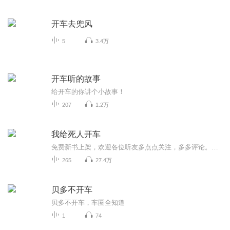
开车去兜风
5
3.4万
开车听的故事
给开车的你讲个小故事！
207
1.2万
我给死人开车
免费新书上架，欢迎各位听友多点点关注，多多评论。相信我们可以成为更好的朋友
265
27.4万
贝多不开车
贝多不开车，车圈全知道
1
74