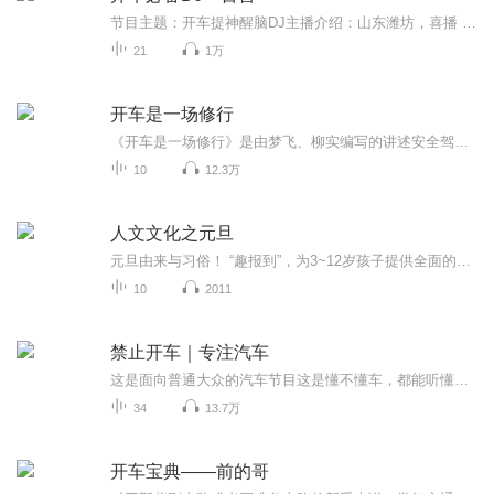
节目主题：开车提神醒脑DJ主播介绍：山东潍坊，喜播 洪业主播寄语：开车路上不孤单更新频率：每日一更，敬请期待
21
1万
开车是一场修行
《开车是一场修行》是由梦飞、柳实编写的讲述安全驾驶的智慧的一本书，这本书讲述了很多开车的经验和方法，它是老驾驶员在多年驾驶过程中经验的总结和知识的积累，对于当今社会的驾驶员朋友而言，是一部交通法规之外的行车准则，并且更加贴近于日常生活的...
10
12.3万
人文文化之元旦
元旦由来与习俗！ “趣报到”，为3~12岁孩子提供全面的通识知识系列课程。让孩子广泛接触通识教育，掌握更全面的天文，历史，地理，艺术，生活及科普知识。找到兴趣，快乐成长！...
10
2011
禁止开车｜专注汽车
这是面向普通大众的汽车节目这是懂不懂车，都能听懂的节目这是买车卖车都可以参考的节目这是燃油车和电动车时代必听的节目
34
13.7万
开车宝典——前的哥