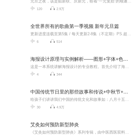
元旦之夜，该是贴新联、庆新元，盼着“一元复始”的顺遂时刻。南京花牌楼自古繁华，红灯笼映着沿街商铺，爆竹声里裹着市井欢腾，本是辞旧迎新的太平夜。金陵城的元旦，本该是张灯结彩、人声鼎沸，可偏有鲜血溅碎年光，无名尸横亘街头，惊破了两江总督治下...
120
2.9万
全世界所有的歌曲第一季视频 新年元旦篇
更新进度连载至第5集 / 每天更新2-8集（不定期）PS.超级无敌好听！作者的话动感！动感！一起动感！订阅专辑就一起动感！动感！动感！动感！动感！副标题动感-歌曲的旅程计划只会出超好听的歌曲！永远出新的歌曲，很好听的歌曲让你们听的过瘾，把你听的兴奋...
6
514
海报设计原理与实例解析——图形+字体+色彩+版式|赖灿伟
这是一本系统讲解海报设计的专业教程。首先介绍了海报的基本概念、海报设计的基础知识，以及海报的不同风格；其次分别讲解了海报的图形设计、字体设计、色彩搭配、版式设计四方面的内容；再次介绍了海报设计的具体流程和增强海报视觉表现力的方式方法；最...
4
344
中国传统节日里的那些故事和传说+中秋节+元旦春节等
给孩子们讲讲我们中国的传统文化和故事如：八月十五的由来中秋节的来历八月十五中秋节的各种风俗习惯传说故事各地的风俗习惯随着时节的变化，我们来讲每个节气及假期的有趣故事
30
4.9万
艾灸如何预防新型肺炎
《艾灸如何预防新型肺炎》系列专辑，由中医西医双料高手撰写。深入浅出教你艾灸预防肺炎，逻辑严密，步骤清晰。不用口罩，不用消毒，只需一艾一穴，轻松预防新型肺炎。快人一步，守护自己和家人的健康，幽默干货，不容错过！艾灸防肺炎 健康生活