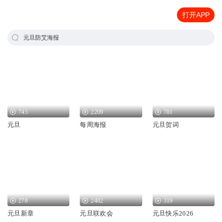
打开APP
元旦防艾海报
745
2209
781
元旦
每周海报
元旦贺词
278
2402
319
元旦新章
元旦联欢会
元旦快乐2026