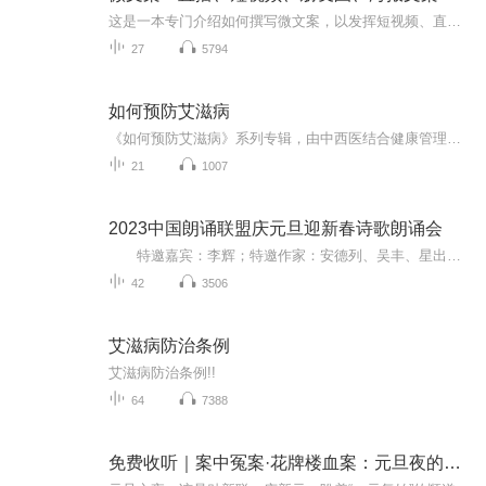
这是一本专门介绍如何撰写微文案，以发挥短视频、直播、海报等产品价值的工具书。本书作者是微文案领域的专家，专注于该行业已有5年，本书中所有内容都是作者多年实践经验的总结。全书共分为6篇21章：趋势篇：主要介绍了微文案的出现背景，以及微文案的主...
27
5794
如何预防艾滋病
《如何预防艾滋病》系列专辑，由中西医结合健康管理师精心撰写。涵盖艾滋传播途径、预防措施、中医养生、西医治疗四大板块，逻辑清晰，实用性强。避开复杂术语，用网络热梗讲解，轻松掌握防艾知识，远离病毒威胁。速来学习，成为防艾达人！
21
1007
2023中国朗诵联盟庆元旦迎新春诗歌朗诵会
特邀嘉宾：李辉；特邀作家：安德列、吴丰、星出而作、静水流深；总策划：凤雏生；总监制：静心；总导演：化虹；执行总监：莺子；主持人：静心、化虹
42
3506
艾滋病防治条例
艾滋病防治条例!!
64
7388
免费收听｜案中冤案·花牌楼血案：元旦夜的沉冤与昭雪