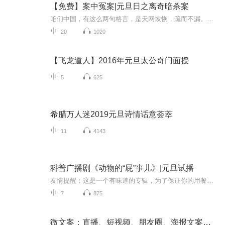
【免费】案中冤案|元旦日之离奇暗杀案
咱们中国，有这么两句格言，是天网恢恢，疏而不漏。这两句话中，所含的意义，就是言其人要作了恶事，纵然一时侥幸，能够逃出法网，但是叶落归根，依然逃不出天网去。所谓人间私语，天闻若雷，暗室亏心，神目如电，少不得默默中有个道理，总会有报应临头的...
20
1020
【飞龙道人】2016年元旦太公奇门面授
5
625
希腊万人迷2019元旦诗情话意荟萃
11
4143
科普广播剧《动物的“屁”事儿》|元旦试播
友情提醒：这是一个有味道的专辑，为了保证你的用餐心情，请不要在进食时收听！《动物的“屁”事儿》 作者: [美] 尼克·卡鲁索 ／ [英] 达尼·拉巴奥蒂 著， [美] 伊桑·科贾克 绘图，王佩、王双语 译猫会放屁，它们的屁臭得很。章鱼虽然不放屁，但可...
7
875
微文案：直播、短视频、朋友圈、海报文案写作指南