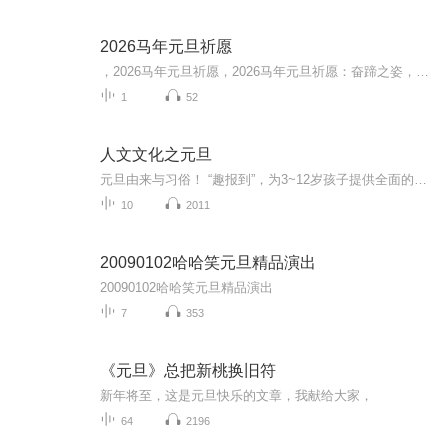
2026马年元旦祈愿
，2026马年元旦祈愿，2026马年元旦祈愿：奋蹄之姿，赴时代之约我祈愿，2026年的中国 山河锦绣，繁荣昌盛。我祈愿，2026年的每个奋斗者，都能策马扬鞭，不负韶华。我祈愿，2026年的情感世界，温暖纯粹 情谊绵长。我祈愿，，2026年的我们，心怀热爱，向阳而...
1
52
人文文化之元旦
元旦由来与习俗！ “趣报到”，为3~12岁孩子提供全面的通识知识系列课程。让孩子广泛接触通识教育，掌握更全面的天文，历史，地理，艺术，生活及科普知识。找到兴趣，快乐成长！...
10
2011
20090102哈哈笑元旦精品演出
20090102哈哈笑元旦精品演出
7
353
《元旦》总把新桃换旧符
新年将至，这是元旦快乐的文章，我献给大家，
64
2196