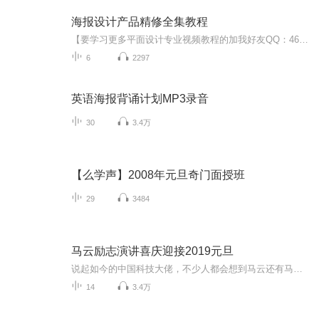
海报设计产品精修全集教程
【要学习更多平面设计专业视频教程的加我好友QQ：461832983或者微信：18520787328 领取 设计素材和设计教程取 免费直播 】 PS的用途： 1.平面设计 2.修复照片 3.广告摄影 4.影像创意 5. 艺术文字 6.网页制作 7.建筑效果图后期修饰 8.绘画 9.绘制或处理三维贴图 10.婚纱照片设计 11.视觉创意 12.图标设计 13.界面设计 14.影视后期 就比如你学会了平面设计可以去：广告公司 平面设计公司 室内设计公司 中大型的一些企业做设计（因为他们有自己的网站 自己企业品牌 自己产品 都是需要宣传推广的）。并且你也可以去做淘宝美工 影楼婚纱 专门的VI UI设计师等等） 要学习更多视频教程可以联系小编噢
6
2297
英语海报背诵计划MP3录音
30
3.4万
【么学声】2008年元旦奇门面授班
29
3484
马云励志演讲喜庆迎接2019元旦
说起如今的中国科技大佬，不少人都会想到马云还有马化腾等人。尤其是马云，关于科技这一方面也是有投资不小的。可能很多人都还将阿里巴巴和马云定位在电商上，其实阿里巴巴早就变成了一个多元化的企业了。而且，在人工智能这一方面，马云可是有不少的成就...
14
3.4万