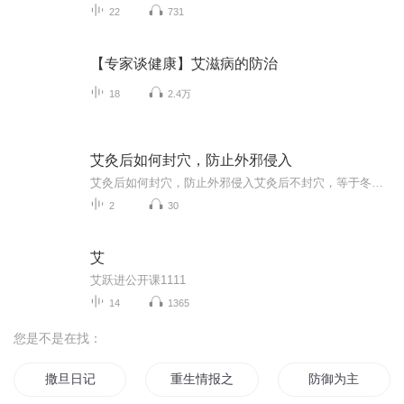
22
731
【专家谈健康】艾滋病的防治
18
2.4万
艾灸后如何封穴，防止外邪侵入
艾灸后如何封穴，防止外邪侵入艾灸后不封穴，等于冬天开暖气不关窗 最近刷到不少养生博主教人艾灸，但十个里有八个都没提封穴这茬。这就好比教人炖老母鸡不说要关小火，教人存钱不讲要锁保险柜——关键步骤漏了，前面功夫全白费。 老祖宗早就在《针...
2
30
艾
艾跃进公开课1111
14
1365
您是不是在找：
撒旦日记
重生情报之王
防御为主