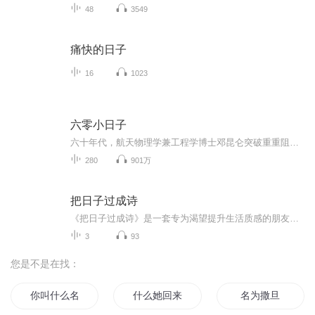
48
3549
痛快的日子
16
1023
六零小日子
六十年代，航天物理学兼工程学博士邓昆仑突破重重阻挠，终于从大洋彼岸回到了阔别二十年的家乡，成为了重工业行业的领军人物见其单身一人，组织多方物色，想为其介绍一位美贤妻苏樱桃的堂姐苏小娥经过层层选拨，终于得组织亲睐，安排与之相亲可就在临见面...
280
901万
把日子过成诗
《把日子过成诗》是一套专为渴望提升生活质感的朋友设计的声音专辑。我们融合古典生活智慧与当代生活美学，拒绝空谈，深入家居、饮食、穿搭、旅行等日常场景，提供具体可操作的心灵方案。在这里，您将学会在烟火气中发现美，通过手作找回专注，用仪式感建...
3
93
您是不是在找：
你叫什么名
什么她回来了
名为撒旦