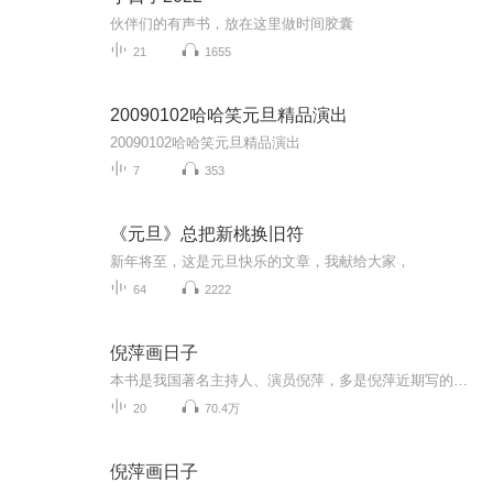
伙伴们的有声书，放在这里做时间胶囊
21
1655
20090102哈哈笑元旦精品演出
20090102哈哈笑元旦精品演出
7
353
《元旦》总把新桃换旧符
新年将至，这是元旦快乐的文章，我献给大家，
64
2222
倪萍画日子
本书是我国著名主持人、演员倪萍，多是倪萍近期写的人生感悟小品文，以图文并茂的方式讲述生命的过程和生活的道理，充满了人生哲理，是倪萍以极富生活气息的视角对身处世界的感悟和表达。
20
70.4万
倪萍画日子