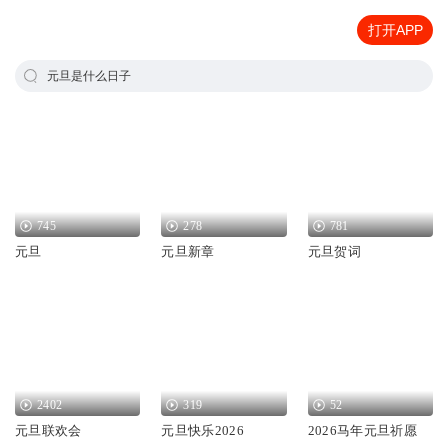
打开APP
元旦是什么日子
745
278
781
元旦
元旦新章
元旦贺词
2402
319
52
元旦联欢会
元旦快乐2026
2026马年元旦祈愿