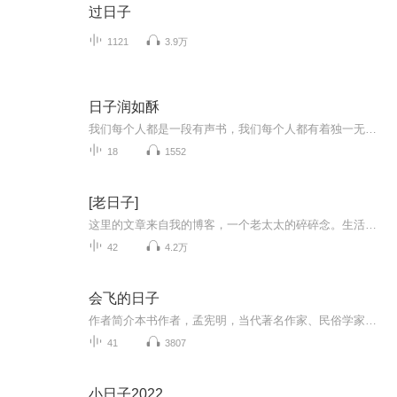
过日子
1121
3.9万
日子润如酥
我们每个人都是一段有声书，我们每个人都有着独一无二的人生！分享生活，记录美好，写下伤痛，忘却烦恼，让人生不虚此行！
18
1552
[老日子]
这里的文章来自我的博客，一个老太太的碎碎念。生活很平淡，肯于去感觉就不会乏味。再可以唠唠叨叨练练口齿、防防痴呆，就更有滋味了。当然，若有朋友偶尔闯入，能听得会心一笑，我就醉了……
42
4.2万
会飞的日子
作者简介本书作者，孟宪明，当代著名作家、民俗学家，著有文学作品15部，影视剧本30余部，专著3部。作品数十次荣获国际、国内大奖。其中，长篇小说《念书的孩子》获中宣部第十三届 “五个一工程”奖；《花儿与歌声》获中宣部第十四届“五个一工程”奖、201...
41
3807
小日子2022