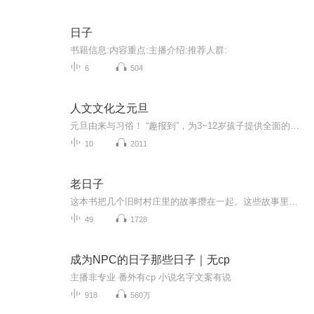
日子
书籍信息:内容重点:主播介绍:推荐人群:
6
504
人文文化之元旦
元旦由来与习俗！ “趣报到”，为3~12岁孩子提供全面的通识知识系列课程。让孩子广泛接触通识教育，掌握更全面的天文，历史，地理，艺术，生活及科普知识。找到兴趣，快乐成长！...
10
2011
老日子
这本书把几个旧时村庄里的故事攒在一起。这些故事里的人都不急着赶路，日子就像村口那棵老槐树底下的风，慢慢悠悠，却把一辈子的事都吹到了你跟前。
49
1728
成为NPC的日子那些日子｜无cp
主播非专业 番外有cp 小说名字文案有说
918
560万