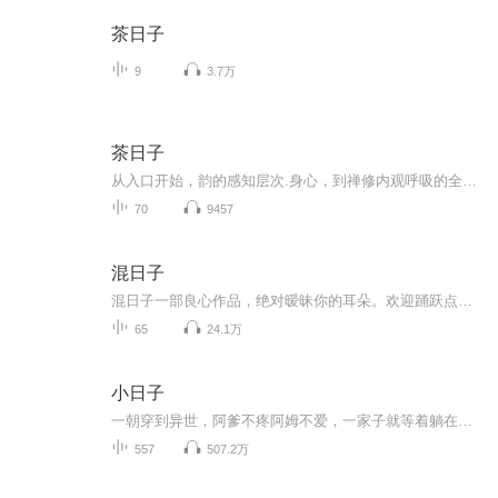
茶日子
9
3.7万
茶日子
从入口开始，韵的感知层次.身心，到禅修内观呼吸的全身练习
70
9457
混日子
混日子一部良心作品，绝对暧昧你的耳朵。欢迎踊跃点评评论，多多点赞啊。感谢您的支持和厚爱。
65
24.1万
小日子
一朝穿到异世，阿爹不疼阿姆不爱，一家子就等着躺在床上的他断气好一张草席子卷了他去埋了。 不过，原身是断气了，醒来的是来自现代的他。 “阿爹……” 等等—— 阿爹？他有儿子了？很好！ “夫郎，你醒了。”男人一手揽着脚边的孩子，一脸喜悦地看着他。...
557
507.2万