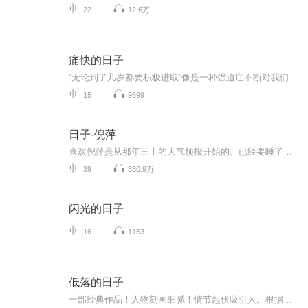
22
12.6万
痛快的日子
“无论到了几岁都要积极进取”像是一种强迫症不断对我们洗脑，慵懒、归于平淡的心反而轻松。《活了100万次的猫》作者佐野洋子最后的人生自白，好评不断，重版归来。在人生最后的日子里，佐野洋子健忘的症状愈来愈严重，接着她又发现自己罹患癌症，甚至癌细...
15
9699
日子-倪萍
喜欢倪萍是从那年三十的天气预报开始的。已经要睡了的我，突然被“今天刮，明天刮，后天还刮”惊醒。这一醒，对她就情有独钟三十年。 两年多了，一个偶然的机会听到了倪萍自己播出的【姥姥语录】一听就再也放不下了，每天晚上，我和儿子都是听着倪萍的【姥姥语录】入睡的，我的痴迷也影响了儿子，临睡前，从来都是儿子喊我：妈妈，放【姥姥】...... 喜欢倪萍喜欢她很阳光、上进的外表；喜欢她平易近人的作风；喜欢倪萍，喜欢她普通的好像和我身边的朋友一样！喜欢倪萍，没有理由......
39
330.9万
闪光的日子
16
1153
低落的日子
一部经典作品！人物刻画细腻！情节起伏吸引人。根据听众的喜好而精选，声音清晰，感染力强。感情色彩浓厚。。就是对我们的最大支持和厚爱。每天加班很辛苦，您就动动手指支持一下吧！一部经典作品！人物刻画细腻！情节起伏吸引人。根据听众的喜好而精选，声音清晰，感染力强。感情色彩浓厚。。就是对我们的最大支持和厚爱。每天加班很辛苦，您就动动手指支持一下吧！一部经典作品！人物刻画细腻！情节起伏吸引人。根据听众的喜好而精选，声音清晰，感染力强。感情色彩浓厚。。就是对我们的最大支持和厚爱。每天加班很...