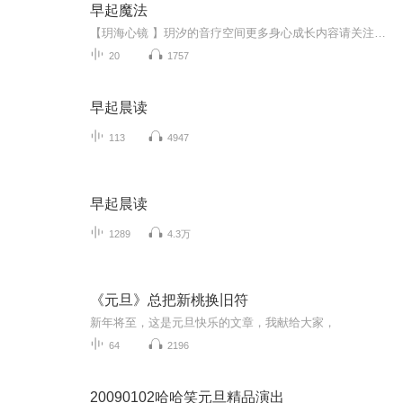
早起魔法
【玥海心镜 】玥汐的音疗空间更多身心成长内容请关注公众号【玥海心镜】或添加小助理微信:XiaoXi_GoldenTide
20
1757
早起晨读
113
4947
早起晨读
1289
4.3万
《元旦》总把新桃换旧符
新年将至，这是元旦快乐的文章，我献给大家，
64
2196
20090102哈哈笑元旦精品演出