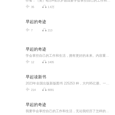
作者：（美）哈尔•埃尔罗德我要学会掌控自己的工作和生活，无论我经历了怎样的过去，都应该拥有更好的未来。能真正改变你生活方式，最有效个人提升项目。讲述早起是如何帮助他们获得成功，调节情绪和改变人生的故事。告诉你如何掌控生活，无论你经历了怎...
35
1.6万
早起的奇迹
7
213
早起的奇迹
学会掌控自己的工作和生活，拥有更好的未来。内容重点:主播介绍:推荐人群:
12
1405
早起读新书
2023年全国出版新版图书 225253 种，大约95亿册。一年按 365 天计算，平均每天出版的新版图书约为 617 种。如果加上重印图书，2023年重印图书 303944 种，那么当年图书出版总品种数为 529197 种，平均每天出版约 1449 种。吴鹏每天为您奉上精心挑选的、昨...
214
8091
早起的奇迹
我要学会掌控自己的工作和生活，无论我经历了怎样的过去，都应该拥有更好的未来。