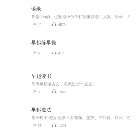
语录
都是dan的，也欢迎小伙伴私信推荐哦！文案，语录，片段等都可以
12
4570
早起练早操
4
417
早起读书
每天早起读古文，每天进步一点点。
3
1968
早起魔法
每天晚上9点后更新☞乔布斯、盖茨、巴菲特、科比、村上春树、李嘉诚、王健林、俞敏洪、雷军～这些人都习惯早起，每天叫醒他们的不是闹钟，是梦想和目标！摆脱越活越累的生活方式，早餐前就把一天的工作搞定，成为高效能成功人士中的一员。
33
1.3万