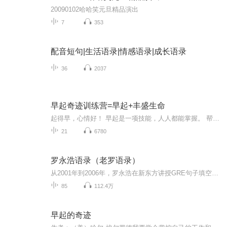
20090102哈哈笑元旦精品演出
7
353
配音短句|生活语录|情感语录|成长语录
36
2037
早起奇迹训练营=早起+丰盛生命
起得早，心情好！ 早起是一项技能，人人都能掌握。 帮助你，像恋爱一样恋上早起。 早起训练营晋升班=早起+丰盛的生命， 早起是基础，重点是学习，目标是应用知识， 藉着早起，优化生命状态，活出"最佳生活模式"。 这里是一群人的早起蜕变故事…… 学员来自全国几十个城市与及香港海外美国、加拿大、澳洲、新西兰、瑞士、日本、新加坡、越南、泰国。 在微信群里，结伴前行…… 早起+热腾腾的生活。 能够控制早起的人方可控制人生， 一个早起好习惯等于挣得100万。 欢迎你加入早起奇迹训练营， 一起创造属于自己的早起奇迹！
21
6780
罗永浩语录（老罗语录）
从2001年到2006年，罗永浩在新东方讲授GRE句子填空。由于他在新东方的授课风格幽默生动，并常有富于启迪的“题外话”（东北方言为“扯淡”），一些学生偷录了他的讲课内容，将其中部分“扯淡”上传到互联网，并在年轻人中广为流传，戏称为“老罗语录”。这...
85
112.4万
早起的奇迹