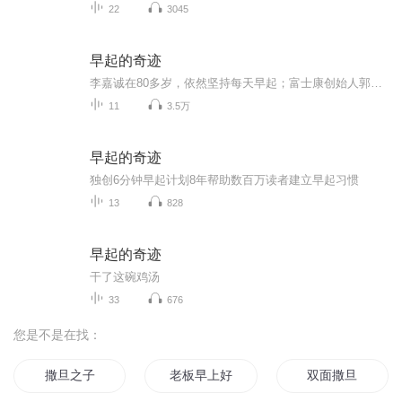
22
3045
早起的奇迹
李嘉诚在80多岁，依然坚持每天早起；富士康创始人郭台铭每天早上四五点起床；船王包玉刚每天早上五点起床锻炼……在张萌的《人生效率手册里》分享过她大学时，早起苦练英语，坚持每天早上五点起床，开始读书学习，2017年是她坚持早起的第18年。哈尔·埃尔罗德在他《早起的奇迹》里，提出了早起给他的人生带来的奇迹。早起，可以改变一个人的人生。...
11
3.5万
早起的奇迹
独创6分钟早起计划8年帮助数百万读者建立早起习惯
13
828
早起的奇迹
干了这碗鸡汤
33
676
您是不是在找：
撒旦之子
老板早上好
双面撒旦