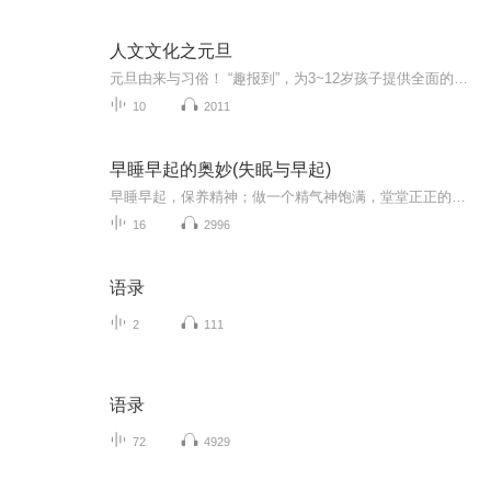
人文文化之元旦
元旦由来与习俗！ “趣报到”，为3~12岁孩子提供全面的通识知识系列课程。让孩子广泛接触通识教育，掌握更全面的天文，历史，地理，艺术，生活及科普知识。找到兴趣，快乐成长！...
10
2011
早睡早起的奥妙(失眠与早起)
早睡早起，保养精神；做一个精气神饱满，堂堂正正的男子汉
16
2996
语录
2
111
语录
72
4929