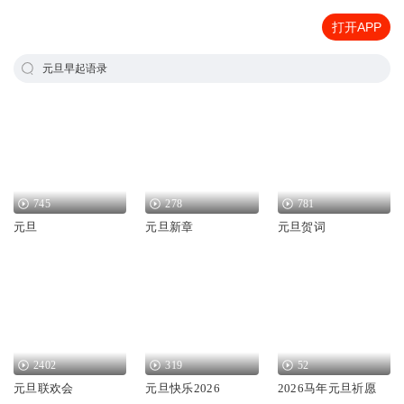
打开APP
元旦早起语录
745
278
781
元旦
元旦新章
元旦贺词
2402
319
52
元旦联欢会
元旦快乐2026
2026马年元旦祈愿