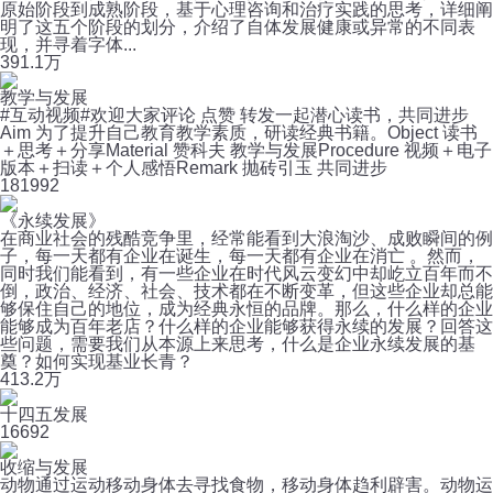
原始阶段到成熟阶段，基于心理咨询和治疗实践的思考，详细阐
明了这五个阶段的划分，介绍了自体发展健康或异常的不同表
现，并寻着字体...
39
1.1万
教学与发展
#互动视频#欢迎大家评论 点赞 转发一起潜心读书，共同进步
Aim 为了提升自己教育教学素质，研读经典书籍。Object 读书
＋思考＋分享Material 赞科夫 教学与发展Procedure 视频＋电子
版本＋扫读＋个人感悟Remark 抛砖引玉 共同进步
18
1992
《永续发展》
在商业社会的残酷竞争里，经常能看到大浪淘沙、成败瞬间的例
子，每一天都有企业在诞生，每一天都有企业在消亡 。然而，
同时我们能看到，有一些企业在时代风云变幻中却屹立百年而不
倒，政治、经济、社会、技术都在不断变革，但这些企业却总能
够保住自己的地位，成为经典永恒的品牌。那么，什么样的企业
能够成为百年老店？什么样的企业能够获得永续的发展？回答这
些问题，需要我们从本源上来思考，什么是企业永续发展的基
奠？如何实现基业长青？
41
3.2万
十四五发展
16
692
收缩与发展
动物通过运动移动身体去寻找食物，移动身体趋利辟害。动物运