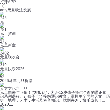
打开APP
amy元旦吹法发展
745
元旦
781
元旦贺词
278
元旦新章
2402
元旦联欢会
319
元旦快乐2026
52
2026马年元旦祈愿
人文文化之元旦
元旦由来与习俗！ “趣报到”，为3~12岁孩子提供全面的通识知
识系列课程。让孩子广泛接触通识教育，掌握更全面的天文，历
史，地理，艺术，生活及科普知识。找到兴趣，快乐成长！...
10
2011