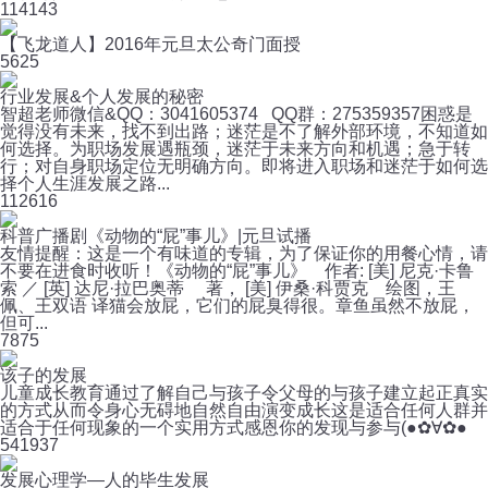
11
4143
【飞龙道人】2016年元旦太公奇门面授
5
625
行业发展&个人发展的秘密
智超老师微信&QQ：3041605374 QQ群：275359357困惑是
觉得没有未来，找不到出路；迷茫是不了解外部环境，不知道如
何选择。为职场发展遇瓶颈，迷茫于未来方向和机遇；急于转
行；对自身职场定位无明确方向。即将进入职场和迷茫于如何选
择个人生涯发展之路...
11
2616
科普广播剧《动物的“屁”事儿》|元旦试播
友情提醒：这是一个有味道的专辑，为了保证你的用餐心情，请
不要在进食时收听！《动物的“屁”事儿》 作者: [美] 尼克·卡鲁
索 ／ [英] 达尼·拉巴奥蒂 著， [美] 伊桑·科贾克 绘图，王
佩、王双语 译猫会放屁，它们的屁臭得很。章鱼虽然不放屁，
但可...
7
875
该子的发展
儿童成长教育通过了解自己与孩子令父母的与孩子建立起正真实
的方式从而令身心无碍地自然自由演变成长这是适合任何人群并
适合于任何现象的一个实用方式感恩你的发现与参与(●✿∀✿●
54
1937
发展心理学―人的毕生发展