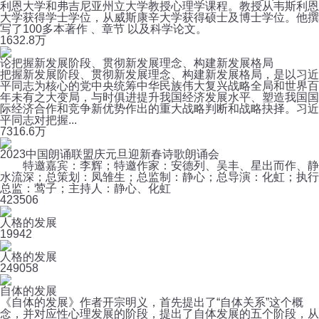
利恩大学和弗吉尼亚州立大学教授心理学课程。教授从韦斯利恩
大学获得学士学位，从威斯康辛大学获得硕士及博士学位。他撰
写了100多本著作 、章节 以及科学论文。
163
2.8万
论把握新发展阶段、贯彻新发展理念、构建新发展格局
把握新发展阶段、贯彻新发展理念、构建新发展格局，是以习近
平同志为核心的党中央统筹中华民族伟大复兴战略全局和世界百
年未有之大变局，与时俱进提升我国经济发展水平、塑造我国国
际经济合作和竞争新优势作出的重大战略判断和战略抉择。习近
平同志对把握...
73
16.6万
2023中国朗诵联盟庆元旦迎新春诗歌朗诵会
特邀嘉宾：李辉；特邀作家：安德列、吴丰、星出而作、静
水流深；总策划：凤雏生；总监制：静心；总导演：化虹；执行
总监：莺子；主持人：静心、化虹
42
3506
人格的发展
19
942
人格的发展
24
9058
自体的发展
《自体的发展》作者开宗明义，首先提出了“自体关系”这个概
念，并对应性心理发展的阶段，提出了自体发展的五个阶段，从