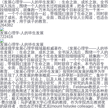
《发展心理学――人的毕生发展》：生命之旅、成长之旅。全书
深入浅出，围绕一个人的生长过程娓娓道来，把各个生命发展阶
段细细描写，就像跑一万米马拉松把每个目标设定为一千米一
样，一个个小目标组合一起，带领我们漫游了生命之旅，同时获
得了成长。本书内容专业、全面，既适合专业人士阅读，也适合
家长参考，用于孩子的教育。
26
4382
发展心理学-人的毕生发展
72
2416
发展心理学-人的毕生发展
诵读领学发展心理学领域最权威著作。《发展心理学——人的毕
生发展》：生命之旅、成长之旅。全书深入浅出，围绕一个人的
生长过程娓娓道来，把各个生命发展阶段细细描写，就像跑一万
米马拉松把每个目标设定为一千米一样，一个个小目标组合一
起，带领我们漫游了生命之旅，同时获得了成长。本书内容专
业、全面，既适合专业人士阅读，也适合家长参考，用于孩子的
教育。《发展心理学:人的毕生发展》按照时间发展的顺序为学
生呈现了人类发展的整体概观——从怀孕那一刻到死亡，集中于
身体上、认知上、社会上，以及人格上的发展。这本书提供了最
新的各个心理学分支的理论研究，并关注于研究的具体应用，因
此吸引了很多不同背景和职业目标的学生。Feldman教授从一个
独特的视角阐述了发展心理学领域的广阔范围以及其中的各种差
异性，通过询问学生如何将所学知识和自身发展经历联系起来的
方式，极大地激发了学生在人类发展主题中的内在兴趣。罗伯特
·费尔德曼：马萨诸塞大学心理系的教授。作为学院杰出教师奖
的获得者，他也在芒特霍尤克(mount holyoke colleage)，韦斯