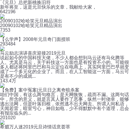
《元旦》总把新桃换旧符
新年将至，这是元旦快乐的文章，我献给大家，
64
2196
20090102哈哈笑元旦精品演出
20090102哈哈笑元旦精品演出
7
353
【么学声】2008年元旦奇门面授班
29
3484
马云励志演讲喜庆迎接2019元旦
说起如今的中国科技大佬，不少人都会想到马云还有马化腾等
人。尤其是马云，关于科技这一方面也是有投资不小的。可能很
多人都还将阿里巴巴和马云定位在电商上，其实阿里巴巴早就变
成了一个多元化的企业了。而且，在人工智能这一方面，马云可
是有不少的成就...
14
3.4万
【免费】案中冤案|元旦日之离奇暗杀案
咱们中国，有这么两句格言，是天网恢恢，疏而不漏。这两句话
中，所含的意义，就是言其人要作了恶事，纵然一时侥幸，能够
逃出法网，但是叶落归根，依然逃不出天网去。所谓人间私语，
天闻若雷，暗室亏心，神目如电，少不得默默中有个道理，总会
有报应临头的...
20
1020
希腊万人迷2019元旦诗情话意荟萃