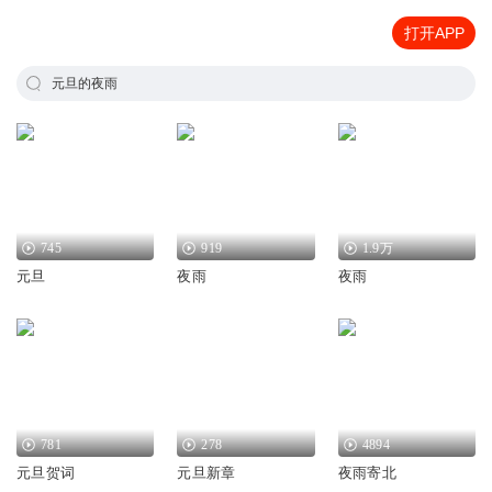
打开APP
元旦的夜雨
745
919
1.9万
元旦
夜雨
夜雨
781
278
4894
元旦贺词
元旦新章
夜雨寄北