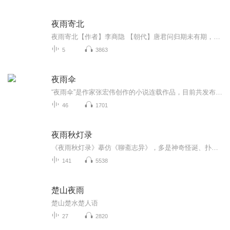
夜雨寄北
夜雨寄北【作者】李商隐 【朝代】唐君问归期未有期，巴山夜雨涨秋池。何当共剪西窗烛，却话巴山夜雨时。出自部编版七年级上《课外古诗词诵读》译文 注释您问归期，归期实难说准。巴山连夜暴雨，涨满秋池。什么时候才能回到家乡，在西窗下同你共剪烛花，相...
5
3863
夜雨伞
“夜雨伞”是作家张宏伟创作的小说连载作品，目前共发布三章，分别为《罐笼归来》《雨夜灯红》《检修硐室》。故事以金花岭矿区为背景，讲述了矿工刘小东在暴雨夜经历的一系列惊险事件，包括井下透水事故、被困硐室以及最终获救的过程。小说通过细腻的描写...
46
1701
夜雨秋灯录
《夜雨秋灯录》摹仿《聊斋志异》，多是神奇怪诞、扑朔迷离的故事，仅人、鬼、狐、妖等形象便八、九百个。全书内容及主题，主要是通过一个个短篇故事，反映了作者宣鼎所熟悉的普通百姓的命运和清末动荡不安的社会状态，其中有的抨击了封建礼教和婚姻制度，...
141
5538
楚山夜雨
楚山楚水楚人语
27
2820