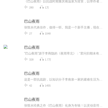
《巴山夜雨》以抗战时期重庆南温泉为背景，以带作者自传色彩的知识分子李楠泉为轴心，串联起战时后方平民在空袭、物资匮乏、物价飞涨下的生存困境与众生百态。
280
1万
巴山夜雨
张恨水代表佳作，值得一听。我是一个新手主播，现在发布的专辑是初出茅庐，希望在演播的道路上一路坚持，做到更好。
27
1048
巴山夜雨
“巴山夜雨”源于李商隐的《夜雨寄北》：“君问归期未有期，巴山夜雨涨秋池”。以此为题，隐含着作者张恨水在抗战时期生活困苦，漂泊无定的家园之思。《巴山夜雨》这部小说以抗战时期的重庆为背景,以大学教授李南泉一家的生活为中轴,描写小公务员、教员、...
328
1.7万
巴山夜雨
这是一部抗战剧，以知识分子李南泉一家的避难生活为主线，揭露战时社会矛盾，也展示了中华儿女抗战的无畏精神
42
1455
巴山夜雨
张恨水经典之作《巴山夜雨》化身为专辑！以灵动音符重现民国风云，弦乐似巴山绵延，人声如夜雨淅沥。爱恨情仇、家国大义在旋律中交织，带你穿越回那个动荡又浪漫的时代，感受书中人物的悲欢离合与时代沉浮。