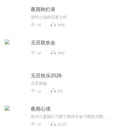
夜雨秋灯录
清代小说的压卷之作
25
2635
元旦联欢会
12
2402
元旦快乐2026
元旦祝福
12
319
夜雨心境
也许只是我们习惯了那些不该习惯的习惯。。。
27
21.2万