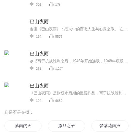
302
1万
巴山夜雨
走进《巴山夜雨》：战火中的百态人生与心灵之歌。 在历史的长河中，总有一些作品如璀璨星辰，照亮我们对过去的认知。张恨水先生的《巴山夜雨》，便是这样一部不可多得的佳作，它以独特的魅力，将带您穿越回抗战时期的大后方，领略那个特殊时代的风云变幻与...
134
5576
巴山夜雨
该书写于抗战胜利之后，1946年开始连载，1948年底载完，历时三年多，是张恨水“痛定思痛”之作。作者以冷峻理性的笔触，在控诉日寇战争暴行的同时，对民族心理进行了探索，剖析了国人在抗战中表现出的“劣根性”。小说以主人公李南泉为轴心，向读者展现了...
251
1.2万
巴山夜雨
《巴山夜雨》是张恨水后期的重要作品，写于抗战胜利之后。别于畅销名作《金粉世家》和《啼笑因缘》，是他在内容与形式上的一次新的探索和尝试。小说取材自作者抗战时期的流寓经验，以深具文人气质的教授李南泉为中心，在川东山村众生图的徐徐展开中，对于...
194
6689
您是不是在找：
落雨的天
撒旦之子
梦落花雨声