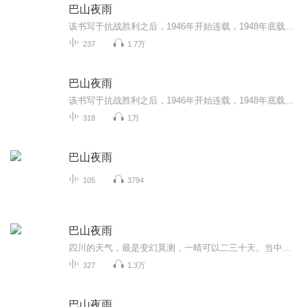
巴山夜雨
该书写于抗战胜利之后，1946年开始连载，1948年底载完，历时三年多，是张恨水“痛定思痛”之作。作者以冷峻理性的笔触，在控诉日寇战争暴行的同时，对民族心理进行了探索，剖析了国人在抗战中表现出的“劣根性”。小说以主人公李南泉为轴心，向读者展现了...
237
1.7万
巴山夜雨
该书写于抗战胜利之后，1946年开始连载，1948年底载完，历时三年多，是张恨水“痛定思痛”之作。作者以冷峻理性的笔触，在控诉日寇战争暴行的同时，对民族心理进行了探索，剖析了国人在抗战中表现出的“劣根性”。小说以主人公李南泉为轴心，向读者展现了...
318
1万
巴山夜雨
105
3794
巴山夜雨
四川的天气，最是变幻莫测，一晴可以二三十天。当中秋节前后，大太阳熏蒸了一个季节，由两三场雷雨，变成了连绵的阴雨，一天跟着一天，只管向下沉落。在这种雨丝笼罩的天气下，有一排茅草屋，背靠着一带山，半隐沉在烟水雾气里。茅草檐下流下来的水，像给...
327
1.3万
巴山夜雨