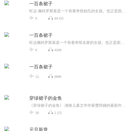
一百条裙子
旺达·佩特罗斯基是一个有着奇怪姓氏的女孩。也正是因为她的怪名字和旧裙子，所有的女生都喜欢捉弄她。因为她的名字。直到有一天，旺达突然声称她家里有一百条各式各样的裙子，随之而来的却是更多的嘲笑。根本没有人会相信她，而且大家都会拿这件事捉弄她...
8
69.4万
一百条裙子
旺达佩特罗斯基是一个有着奇怪名家的女孩。也正是因为她的怪名字和旧裙子，所有的女生都喜欢捉弄她。直到有一天，旺达突然声称她家里有一百条各式各样的裙子，随之而来的却是更多的嘲笑。根本没有人会相信她，而且大家都会拿这件事捉弄她，旺达都默默地忍...
8
4348
一百条裙子
11
6886
穿绿裙子的金鱼
《穿绿裙子的金鱼》:湖南儿童文学作家曹阿娣的最新作品，书稿围绕着一对孪生兄妹展开，讲述了成长在同一屋檐下，个性却大相径庭，近的两兄妹，他们生活中的相同与不同，烦恼与快乐，以及梦想和奋斗的一系列故事，因为一个喜爱绘画，一个喜欢写作，兄妹二人...
30
2.3万
元旦新章