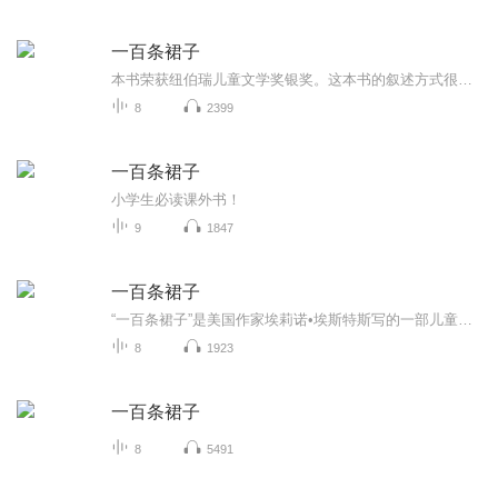
一百条裙子
本书荣获纽伯瑞儿童文学奖银奖。这本书的叙述方式很特别，主人公旺达·佩特罗斯基一直没有正面和我们接触，在作者淡淡的叙述里，在对玛蒂埃的细腻的心理描述中旺达的形象渐渐丰满起来。我们追随着玛蒂埃“关切”的目光，她的思想，她的微妙的心路历程，见到了一个真实的旺达，倔强而孤独地存在，有憧憬和美好的愿望，安静，勤劳朴实，爱干净、聪明、执着、大度的旺达。...
8
2399
一百条裙子
小学生必读课外书！
9
1847
一百条裙子
“一百条裙子”是美国作家埃莉诺•埃斯特斯写的一部儿童小说。主人公旺达的“一百条裙子”，是她对美好生活的渴望，她在对佩琪她们说“自己不但有一百条漂亮的裙子，这有六十双漂亮的鞋子，也放在自己的衣柜里”时，目光是掠过了佩琪，投向远方的。远方有什么，有诗和梦想。现实生活中，我们每个人都会有类似旺达的情况，我们也需要像旺达一样，远方有诗、心中有梦，描绘好自己的“一百条裙子”，并为它们的真实到来而默默努力。
8
1923
一百条裙子
8
5491