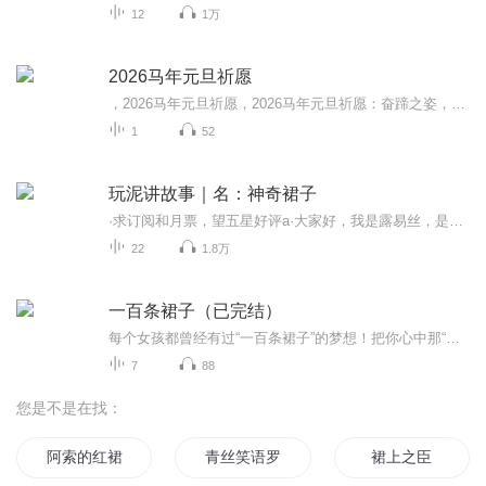
12
1万
2026马年元旦祈愿
，2026马年元旦祈愿，2026马年元旦祈愿：奋蹄之姿，赴时代之约我祈愿，2026年的中国 山河锦绣，繁荣昌盛。我祈愿，2026年的每个奋斗者，都能策马扬鞭，不负韶华。我祈愿，2026年的情感世界，温暖纯粹 情谊绵长。我祈愿，，2026年的我们，心怀热爱，向阳而...
1
52
玩泥讲故事｜名：神奇裙子
·求订阅和月票，望五星好评a·大家好，我是露易丝，是个主更玩泥故事的主播·《神奇裙子》是我的原创作品，喜欢就订阅一下吧！·睿睿本来是个又胖又丑的学渣，一天她见到了一条裙子，穿上裙子她成了学校最耀眼的女神……
22
1.8万
一百条裙子（已完结）
每个女孩都曾经有过“一百条裙子”的梦想！把你心中那“一百条裙子”骄傲的挂起来吧！
7
88
您是不是在找：
阿索的红裙子
青丝笑语罗裙
裙上之臣