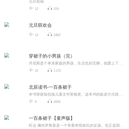
元旦祝福
12
319
元旦联欢会
12
2402
穿裙子的小男孩（完）
丹尼斯是个单亲家庭的男孩，生活也别无聊，他爱上了看女性时尚杂志，有一天，竟然穿上了女孩的长裙，涂上了口红........刚开始，他还觉得这事很好玩很刺激，但是，当人们知道他是男扮女装的时候，大家对他都不理解，然而，在他踢足球的时候，他的队友们为...
22
1.2万
北辰读书-一百条裙子
本书荣获纽伯瑞儿童文学奖银奖。这本书的叙述方式很特别，主人公旺达·佩特罗斯基一直没有正面和我们接触，在作者淡淡的叙述里，在对玛蒂埃的细腻的心理描述中旺达的形象渐渐丰满起来。我们追随着玛蒂埃“关切”的目光，她的思想，她的微妙的心路历程，见到了一个真实的旺达，倔强而孤独地存在，有憧憬和美好的愿望，安静，勤劳朴实，爱干净、聪明、执着、大度的旺达。
8
2826
一百条裙子【童声版】
旺达·佩特罗斯基是一个有着奇怪姓氏的女孩。也正是因为她的怪名字和旧裙子，所有的女生都喜欢捉弄她。直到有一天，旺达突然声称她家里有一百条各式各样的裙子，随之而来的却是更多的嘲笑。根本没有人相信她，而且大家都拿这件事捉弄她，旺达默默地忍受着...