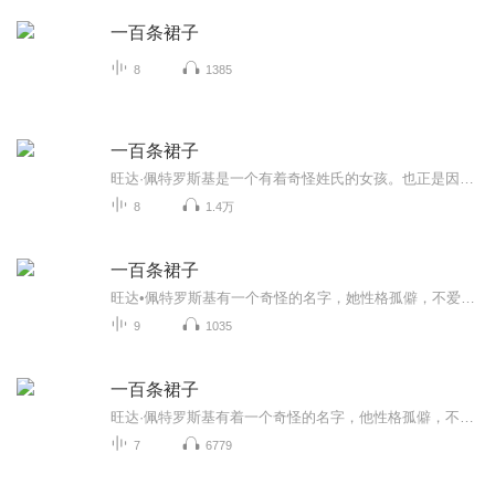
一百条裙子
8
1385
一百条裙子
旺达·佩特罗斯基是一个有着奇怪姓氏的女孩。也正是因为她的怪名字和旧裙子，所有的女生都喜欢捉弄她。直到有一天，旺达突然声称她家里有一百条各式各样的裙子，随之而来的却是更多的嘲笑。根本没有人相信她，而且大家都拿这件事捉弄她，旺达默默地忍受着。学期末，一个画画比赛让大家对她刮目相看，原来，她画了一百条裙子，但发奖时，她没来，她转学了，她给嘲笑过她的女孩留下了她那一百条“裙子”。捉弄过她的那些女生发现原来旺达是多么爱她们，而且旺达是一个非常可爱、非常聪明的女孩，于是她们决定写信...
8
1.4万
一百条裙子
旺达•佩特罗斯基有一个奇怪的名字，她性格孤僻，不爱说话，时常被同学孤立。而这样一个每天都穿着同一条褪了色的蓝裙子的女孩儿，却声称自己的衣柜里挂了足足一百条裙子！这怎么可能呢？旺达的坚持只会遭到同学们的嘲笑和讽刺。最终，同学们能理解旺达吗...
9
1035
一百条裙子
旺达·佩特罗斯基有着一个奇怪的名字，他性格孤僻，不爱说话，时常被同学孤立。而这样一个每天都穿着同一条退了色的蓝裙子的女孩，却声称自己的衣柜里挂了足足一百条裙子！这怎么可能呢？旺达的坚持只会遭到同学们的嘲笑和讽刺。最终，同学们能理解旺达吗？旺达口中的一百条裙子又是怎么一回事呢？
7
6779