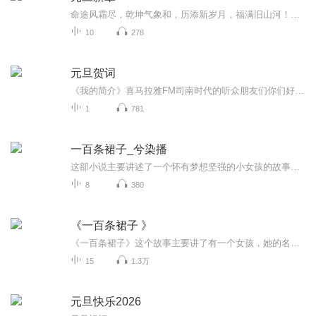
命途风霜尽，乾坤气象和，历添新岁月，福满旧山河！龙蛇交替，迎接全新的2025！
10
278
元旦贺词
《我的简介》喜马拉雅FM司南时代的听众朋友们你们好，首先非常感谢大家一直以来对司南时代的支持，为我们的进步提供宝贵的意见。马上我们将迎来2018年，在新的一年里我们会更加用心的给大家准备优秀的作品，2018我们一同进步。为了感谢大家长久以来的支持...
1
781
一百条裙子_兮染播
这部小说主要讲述了一个怀有梦想坚强的小女孩的故事，在文中所有的小朋友都欺负嘲笑她，而她却默默的坚强的忍受着，并坚持着自己拥有一百条裙子的梦想。然后在忍受着别人的讥讽的时候，她也没有失望，也没有报复。故事的结局是周围的朋友们发现她并不是那么可恶，也发现她是可爱的，当他们去再次照她的时候，她却搬家了、、、我的心得是：生活中，周围的所有都不可能是你所喜欢的，但是要学会去发现吗美，另外我从主人公身上学到了自信和乐观以及坚强。661142条回答被折叠（为什么？）子真丝连衣裙京东时尚，潮...
8
380
《一百条裙子 》
《一百条裙子》这个故事主要讲了有一个女孩，她的名字很奇怪，她叫旺达 · 佩特罗斯基。她性格孤僻，不爱说话，时常被同学们孤立。而这样一个每天都穿着同一条褪色了的蓝裙子的女孩，却声称自己的衣柜里挂了足足 100条裙子！这怎么可能呢？旺达的坚持只会...
15
1.3万
元旦快乐2026