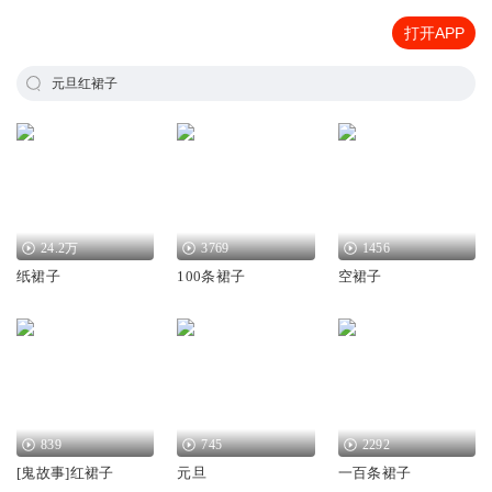
打开APP
元旦红裙子
24.2万
3769
1456
纸裙子
100条裙子
空裙子
839
745
2292
[鬼故事]红裙子
元旦
一百条裙子