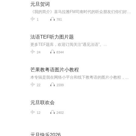
元旦贺词
《我的简介》喜马拉雅FM司南时代的听众朋友们你们好，首先非常感谢大家一直以来对司南时代的支持，为我们的进步提供宝贵的意见。马上我们将迎来2018年，在新的一年里我们会更加用心的给大家准备优秀的作品，2018我们一同进步。为了感谢大家长久以来的支持...
1
781
法语TEF听力图片题
更多TEF题库，欢迎订阅关注“遇见法语”。...
24
8344
芒果教粤语图片小教程
本专辑是我在网络小平台和线下教粤语的图片小教程，做成图片是方便传播保存下来哦！这些教程涉及生活各方面，而且是基础加地道口语都有，非常实用，建议保存！
22
1599
元旦联欢会
12
2402
元旦快乐2026