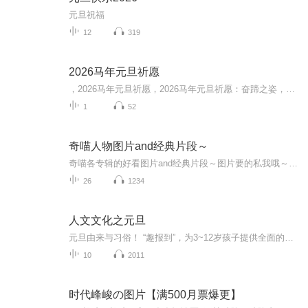
元旦祝福
12
319
2026马年元旦祈愿
，2026马年元旦祈愿，2026马年元旦祈愿：奋蹄之姿，赴时代之约我祈愿，2026年的中国 山河锦绣，繁荣昌盛。我祈愿，2026年的每个奋斗者，都能策马扬鞭，不负韶华。我祈愿，2026年的情感世界，温暖纯粹 情谊绵长。我祈愿，，2026年的我们，心怀热爱，向阳而...
1
52
奇喵人物图片and经典片段～
奇喵各专辑的好看图片and经典片段～图片要的私我哦～我发泥～（要关注+专辑好评噢）
26
1234
人文文化之元旦
元旦由来与习俗！ “趣报到”，为3~12岁孩子提供全面的通识知识系列课程。让孩子广泛接触通识教育，掌握更全面的天文，历史，地理，艺术，生活及科普知识。找到兴趣，快乐成长！...
10
2011
时代峰峻の图片【满500月票爆更】