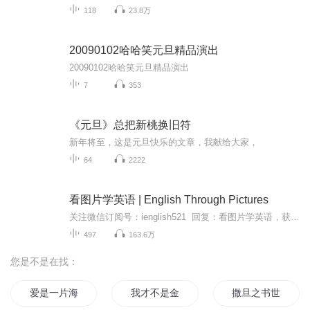
118
23.8万
20090102哈哈笑元旦精品演出
20090102哈哈笑元旦精品演出
7
353
《元旦》总把新桃换旧符
新年将至，这是元旦快乐的文章，我献给大家，
64
2222
看图片学英语 | English Through Pictures
关注微信订阅号：ienglish521 回复：看图片学英语，获取相应《English Through Pictures》电子书。 The three pocketbooks comprising the English Through Pictures series are the remarkable invention of I.A. Richards and Christine Gibson, who d...
497
163.6万
您是不是在找：
爱是一片海水
我才不是金闪闪
撒旦之书世界末日