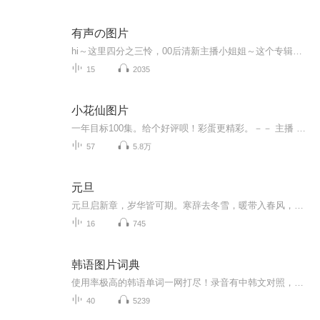
有声の图片
hi～这里四分之三怜，00后清新主播小姐姐～这个专辑是由四分之三怜与微笑小熊工作室合作出版，由于都是千怜的工作室，所以质量保障十分，如果您恶意差评，说明您眼睛要么是x了，要么就是您道德有问题～好啦，也当作是千怜500粉丝的福利专辑叭别对我说我喜欢你你廉价的喜欢抵不上夏天的一根雪糕
15
2035
小花仙图片
一年目标100集。给个好评呗！彩蛋更精彩。－－ 主播 贝瑞吖也叫逆光小爱
57
5.8万
元旦
元旦启新章，岁华皆可期。寒辞去冬雪，暖带入春风，旧岁遗憾随烟散。愿新年有光有暖，万事顺意，岁岁胜今朝。
16
745
韩语图片词典
使用率极高的韩语单词一网打尽！录音有中韩文对照，方便同学们在路上收听磨耳朵！更多韩语学习的内容，欢迎关注订阅“韩语助手FM” ：）
40
5239