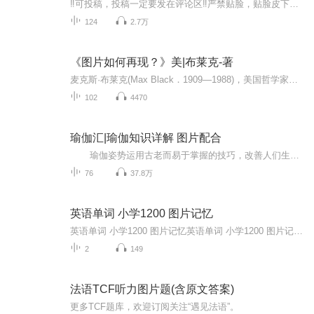
‼️可投稿，投稿一定要发在评论区‼️严禁贴脸，贴脸皮下塌/BE多次贴脸永久拉黑会在评论区里发一些视频中的图片，想要视频里的图片看评论区已经下楼的只有投稿才会发，不投稿不发可单人，可CP（可跨代），可多人，可团体●TFBOYS王俊凯、王源、易烊千玺（...
124
2.7万
《图片如何再现？》美|布莱克-著
麦克斯·布莱克(Max Black．1909—1988)，美国哲学家。生于阿塞拜疆，长于伦敦，后加入美国国籍，犹太人后裔。早年在剑桥大学王后学院主修数学．后在伦敦大学获哲学博士学位。先后任教于伦敦教育学院、伊利诺伊大学厄巴纳一香槟分校和康奈尔大学．作为哲学...
102
4470
瑜伽汇|瑜伽知识详解 图片配合
瑜伽姿势运用古老而易于掌握的技巧，改善人们生理、心理、情感和精神方面的能力，是一种达到身体、心灵与精神和谐统一的运动方式，包括调身的体位法、调息的呼吸法、调心的冥想法等，以达至身心的合一。每天学一点瑜伽 生活更美好！
76
37.8万
英语单词 小学1200 图片记忆
英语单词 小学1200 图片记忆英语单词 小学1200 图片记忆英语单词 小学1200 图片记忆英语单词 小学1200 图片记忆英语单词 小学1200 图片记忆英语单词 小学1200 图片记忆英语单词 小学1200 图片记忆英语单词 小学1200 图片记忆英语单词 小学1200 图片记忆英语单词 小学1200 图片记忆英语单词 小学1200 图片记忆英语单词 小学1200 图片记忆英语单词 小学1200 图片记忆英语单词 小学1200 图片记忆英语单词 小学1200 图片记忆...
2
149
法语TCF听力图片题(含原文答案)
更多TCF题库，欢迎订阅关注“遇见法语”。