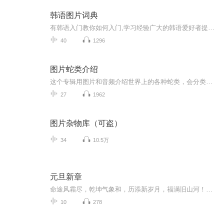
韩语图片词典
有韩语入门教你如何入门,学习经验广大的韩语爱好者提供自己学习的心得体会;韩语词汇包含各类词汇满足你各个方面的需求;韩语阅读:韩国古今各种书籍、童话、谚语等的阅读;韩语...
40
1296
图片蛇类介绍
这个专辑用图片和音频介绍世界上的各种蛇类，会分类别介绍，如有错误欢迎指正。
27
1962
图片杂物库（可盗）
34
10.5万
元旦新章
命途风霜尽，乾坤气象和，历添新岁月，福满旧山河！龙蛇交替，迎接全新的2025！
10
278