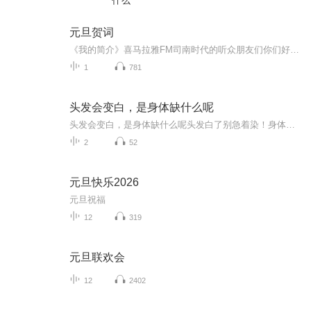
什么
元旦贺词
《我的简介》喜马拉雅FM司南时代的听众朋友们你们好，首先非常感谢大家一直以来对司南时代的支持，为我们的进步提供宝贵的意见。马上我们将迎来2018年，在新的一年里我们会更加用心的给大家准备优秀的作品，2018我们一同进步。为了感谢大家长久以来的支持...
1
781
头发会变白，是身体缺什么呢
头发会变白，是身体缺什么呢头发白了别急着染！身体这个零件没保养好，迟早变"白头翁"老李才三十五岁，早上梳头时发现鬓角又多了几根白头发，气得直接把梳子摔了。他老婆在旁边幽幽飘来一句："人家程序员996都没你白得多，你这肾怕是比肾虚公子还虚吧？"这...
2
52
元旦快乐2026
元旦祝福
12
319
元旦联欢会
12
2402