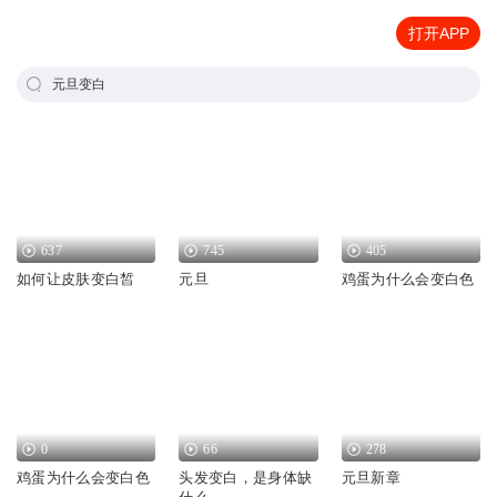
打开APP
元旦变白
637
745
405
如何让皮肤变白皙
元旦
鸡蛋为什么会变白色
0
66
278
鸡蛋为什么会变白色
头发变白，是身体缺
元旦新章