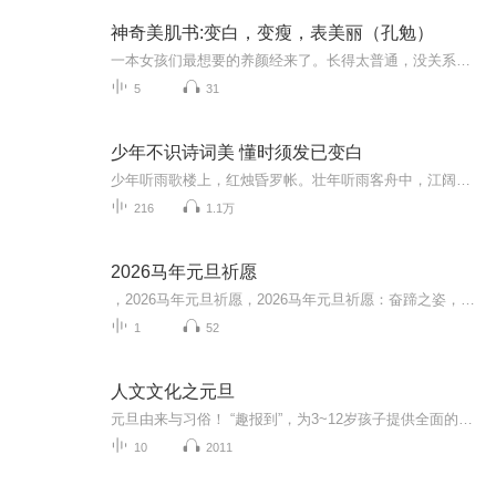
神奇美肌书:变白，变瘦，表美丽（孔勉）
一本女孩们最想要的养颜经来了。长得太普通，没关系，养养就好了!身体太差，没关系，养养就好了!化妆可以让我们漂亮一时，养颜却可以让我们漂亮一生。有别于其他大明星的美容书，《神奇美肌书:变白 变瘦变美丽》由作者总结《本草纲目》和《黄帝内经》的精...
5
31
少年不识诗词美 懂时须发已变白
少年听雨歌楼上，红烛昏罗帐。壮年听雨客舟中，江阔云低，断雁叫西风。而今听雨僧庐下，鬓已星星也。悲欢离合总无情，一任阶前点滴到天明。我喜欢听雨，蒋捷的这首听雨不小心就击中了当下的我，不禁热泪盈眶。落霞与孤鹜齐飞，秋水共长天一色。专辑封面是...
216
1.1万
2026马年元旦祈愿
，2026马年元旦祈愿，2026马年元旦祈愿：奋蹄之姿，赴时代之约我祈愿，2026年的中国 山河锦绣，繁荣昌盛。我祈愿，2026年的每个奋斗者，都能策马扬鞭，不负韶华。我祈愿，2026年的情感世界，温暖纯粹 情谊绵长。我祈愿，，2026年的我们，心怀热爱，向阳而...
1
52
人文文化之元旦
元旦由来与习俗！ “趣报到”，为3~12岁孩子提供全面的通识知识系列课程。让孩子广泛接触通识教育，掌握更全面的天文，历史，地理，艺术，生活及科普知识。找到兴趣，快乐成长！...
10
2011