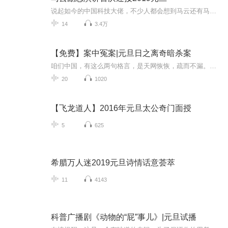
说起如今的中国科技大佬，不少人都会想到马云还有马化腾等人。尤其是马云，关于科技这一方面也是有投资不小的。可能很多人都还将阿里巴巴和马云定位在电商上，其实阿里巴巴早就变成了一个多元化的企业了。而且，在人工智能这一方面，马云可是有不少的成就...
14
3.4万
【免费】案中冤案|元旦日之离奇暗杀案
咱们中国，有这么两句格言，是天网恢恢，疏而不漏。这两句话中，所含的意义，就是言其人要作了恶事，纵然一时侥幸，能够逃出法网，但是叶落归根，依然逃不出天网去。所谓人间私语，天闻若雷，暗室亏心，神目如电，少不得默默中有个道理，总会有报应临头的...
20
1020
【飞龙道人】2016年元旦太公奇门面授
5
625
希腊万人迷2019元旦诗情话意荟萃
11
4143
科普广播剧《动物的“屁”事儿》|元旦试播