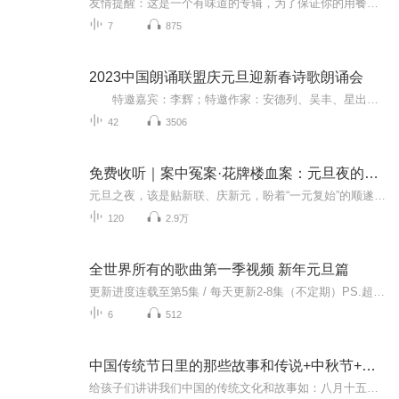
友情提醒：这是一个有味道的专辑，为了保证你的用餐心情，请不要在进食时收听！《动物的“屁”事儿》 作者: [美] 尼克·卡鲁索 ／ [英] 达尼·拉巴奥蒂 著， [美] 伊桑·科贾克 绘图，王佩、王双语 译猫会放屁，它们的屁臭得很。章鱼虽然不放屁，但可...
7
875
2023中国朗诵联盟庆元旦迎新春诗歌朗诵会
特邀嘉宾：李辉；特邀作家：安德列、吴丰、星出而作、静水流深；总策划：凤雏生；总监制：静心；总导演：化虹；执行总监：莺子；主持人：静心、化虹
42
3506
免费收听｜案中冤案·花牌楼血案：元旦夜的沉冤与昭雪
元旦之夜，该是贴新联、庆新元，盼着“一元复始”的顺遂时刻。南京花牌楼自古繁华，红灯笼映着沿街商铺，爆竹声里裹着市井欢腾，本是辞旧迎新的太平夜。金陵城的元旦，本该是张灯结彩、人声鼎沸，可偏有鲜血溅碎年光，无名尸横亘街头，惊破了两江总督治下...
120
2.9万
全世界所有的歌曲第一季视频 新年元旦篇
更新进度连载至第5集 / 每天更新2-8集（不定期）PS.超级无敌好听！作者的话动感！动感！一起动感！订阅专辑就一起动感！动感！动感！动感！动感！副标题动感-歌曲的旅程计划只会出超好听的歌曲！永远出新的歌曲，很好听的歌曲让你们听的过瘾，把你听的兴奋...
6
512
中国传统节日里的那些故事和传说+中秋节+元旦春节等
给孩子们讲讲我们中国的传统文化和故事如：八月十五的由来中秋节的来历八月十五中秋节的各种风俗习惯传说故事各地的风俗习惯随着时节的变化，我们来讲每个节气及假期的有趣故事