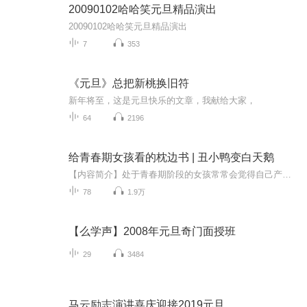
20090102哈哈笑元旦精品演出
20090102哈哈笑元旦精品演出
7
353
《元旦》总把新桃换旧符
新年将至，这是元旦快乐的文章，我献给大家，
64
2196
给青春期女孩看的枕边书 | 丑小鸭变白天鹅
【内容简介】处于青春期阶段的女孩常常会觉得自己产生了很多“奇怪”变化，最明显的就是身体的变化，比如个子突然变高了，再比如胸部也鼓了起来……面对着这一切，小女生感到有些不知所措。变化还不仅仅是身体，当她们发现自己的思想也开始出现了转变时，...
78
1.9万
【么学声】2008年元旦奇门面授班
29
3484
马云励志演讲喜庆迎接2019元旦