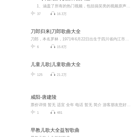
1、涵盖了所有的热门视频，包括搞笑类的视频原声，旅行卡点音乐，恶搞类音乐，英文歌曲，华语网红歌曲。 2、更多车载音乐，（U盘 光碟 SD卡）无损音质，更多最新流行 经典 抖音 粤语 广场舞等等热门精选歌曲，更多车载无损音质歌曲， 3、所有资源均来自网络，所有著作权归原作者所有，我们仅提供一个展示，介绍，观摩学习的平台，我们不对其内容的准确性，可靠性，正当性，安全性，合法性负责，亦不承担任何法律责任。未经许可严禁转载！严禁商业或其它用途！请您和我们一样尊重他人著作权等合法权益，如果您对作品感到满意，请购买正版。
37
16.3万
刀郎归来|刀郎歌曲大全
刀郎，本名罗林，1971年6月22日出生于四川省内江市资中县 [51]，中国内地流行乐男歌手、词曲作者、音乐制作人 [1]。1995年，刀郎成立“西北音乐工作室”，开始在新疆发行音乐作品 [1]。2003年，凭借制作的音乐合辑《西域情歌》获得关注 [51]。2004年，...
6
15.8万
儿童儿歌|儿童歌曲大全
125
21.2万
咸阳-唐建陵
票价详情 暂无 适宜 全年 电话 暂无 简介 游客朋友您好，您现在来到的是唐建陵。唐建陵位于礼泉县城东北15公里海拔783米的武将山南麓，东与九嵕山李世民的昭陵遥相对峙，西与梁山之武则天的乾陵隔川遥望。都说走近每一座陵墓都是走进一段历史。那么现在就...
1
481
早教儿歌大全益智歌曲