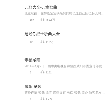
儿歌大全-儿童歌曲
儿童歌曲，在带给宝宝快乐的同时也让自己回忆起儿时的岁月。优美的旋律不仅是孩子们的成长伴侣，也帮助每一个成人在纷繁复杂的社会中寻找远去的童真，为心灵留一方净土。
157
452.6万
超迷你战士歌曲大全
12
11.2万
帝都咸阳
2011年4月9日，由中央电视台和陕西咸阳市委宣传部联合拍摄、林龙数字科技参与制作的国内首部全景式反映秦文化全貌的大型电视纪录片《帝都咸阳》将在中央电视台7频道《大家》栏目首播。5月初在央视科教频道（10频道）《探索·发现》栏目连续刊播，并向国内...
5
2131
咸阳-献陵
票价详情 暂无 适宜 四季皆宜 电话 暂无 简介 游客朋友您好，您现在来到的是唐献陵。唐献陵是唐高祖李渊的陵寝。现在我们就来简单的了解一下这位开国皇帝。李渊是杰出的政治家和战略家。李渊的父亲李昞是西魏的太尉，死后被追封为唐国公。李渊七岁时他父亲...
4
1.7万