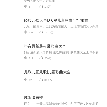
早教儿歌大全益智歌曲
5
1.4万
经典儿歌大全|0-6岁儿童歌曲|宝宝歌曲
儿歌，能提高小宝贝的语言能力，更能使他们的小头脑思维活跃。儿歌是培养宝宝语言能力的最佳选择。 经典儿歌不仅仅是我们儿时的记忆，更应该让我们的宝宝欣赏到优秀经典的儿歌，这更是一种文化的传承。
191
127.2万
抖音最新最火爆歌曲大全
抖音最新最火爆的翻唱比原唱好听的歌曲大全上传不易，还请多多点赞，订阅关注，如有喜欢的歌曲，也欢迎留言，后续给大家更新。所有资源均来自网络，所有著作权归原作者所有，我们仅提供一个展示，介绍，观摩学习的平台，我们不对其内容的准确性，可靠性，...
111
280万
儿歌儿童儿歌|儿童歌曲大全
128
81.1万
咸阳城东楼
译文 一登上咸阳高高的城楼，向南望去，远处烟笼蒹葭，雾罩杨柳，很像长江中的汀洲。 夕阳西下时分登上城楼，当时浓云从蟠溪上空涌来，一阵凉风吹来，雨势迫在眉睫。 两朝故都，已成草树疯长的田野；禁苑深宫，而今绿芜遍地，黄叶满林；唯有虫鸣，不识兴亡。