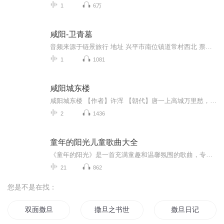
1
6万
咸阳-卫青墓
音频来源于链景旅行 地址 兴平市南位镇道常村西北 票价描述 暂无 开放时间 全天 乘车信息 暂无
1
1081
咸阳城东楼
咸阳城东楼 【作者】许浑 【朝代】唐一上高城万里愁，蒹葭杨柳似汀洲。溪云初起日沉阁，山雨欲来风满楼。鸟下绿芜秦苑夕，蝉鸣黄叶汉宫秋。行人莫问当年事，故国东来渭水流。出自部编版九年级上《课外古诗词诵读》《商山早行》 《行香子》 《长沙过贾谊宅...
2
1436
童年的阳光儿童歌曲大全
《童年的阳光》是一首充满童趣和温馨氛围的歌曲，专为六一儿童节而创作。这首歌以轻快的旋律和简洁的歌词，描绘了孩子们在阳光下快乐成长的美好画面，展现了童年时光的纯真与欢乐。通过歌曲，传递出对孩子们节日的祝福，希望他们能够拥有一个快乐的童年，...
21
862
您是不是在找：
双面撒旦
撒旦之书世界末日
撒旦日记