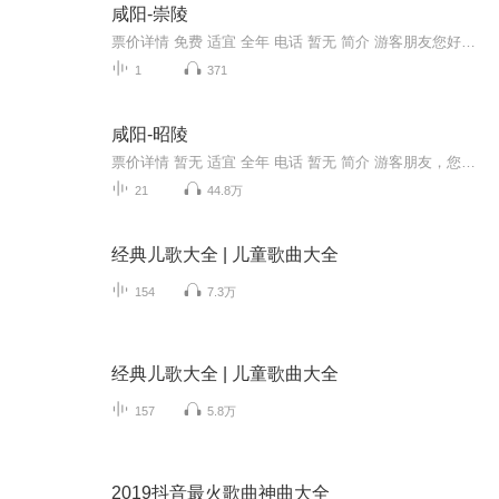
咸阳-崇陵
票价详情 免费 适宜 全年 电话 暂无 简介 游客朋友您好，您现在来到的是唐崇陵。崇陵在今陕西省泾阳县西北20公里嵯峨山上，陵周围约20公里，崇陵依山为陵，居高临下，山环水抱，墓冢高突，全用方型和长方型青石迭砌而成，石块凿出凹槽，卡有铁拴板，浇灌铁...
1
371
咸阳-昭陵
票价详情 暂无 适宜 全年 电话 暂无 简介 游客朋友，您好，今天我们来到的是唐昭陵。 唐昭陵是我们熟知的唐太宗李世民的陵寝，唐太宗生前开创了贞观之治，死后也特立独行地开了依山为陵的先河。唐太宗的昭陵在风雨飘摇中经历了1300多年，当年巍峨的地表建...
21
44.8万
经典儿歌大全 | 儿童歌曲大全
154
7.3万
经典儿歌大全 | 儿童歌曲大全
157
5.8万
2019抖音最火歌曲神曲大全