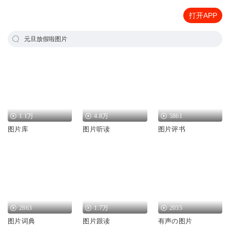
打开APP
元旦放假啦图片
1.1万
4.8万
5861
图片库
图片听读
图片评书
2863
1.7万
2035
图片词典
图片跟读
有声の图片