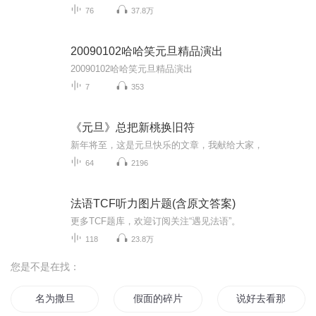
76
37.8万
20090102哈哈笑元旦精品演出
20090102哈哈笑元旦精品演出
7
353
《元旦》总把新桃换旧符
新年将至，这是元旦快乐的文章，我献给大家，
64
2196
法语TCF听力图片题(含原文答案)
更多TCF题库，欢迎订阅关注“遇见法语”。
118
23.8万
您是不是在找：
名为撒旦
假面的碎片
说好去看那片海