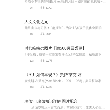
奇喵各专辑的好看图片and经典片段～图片要的私我哦～我发泥～（要关注+专辑好评噢）
26
1172
人文文化之元旦
元旦由来与习俗！ “趣报到”，为3~12岁孩子提供全面的通识知识系列课程。让孩子广泛接触通识教育，掌握更全面的天文，历史，地理，艺术，生活及科普知识。找到兴趣，快乐成长！...
10
2011
时代峰峻の图片【满500月票爆更】
‼️可投稿，投稿一定要发在评论区‼️严禁贴脸，贴脸皮下塌/BE多次贴脸永久拉黑会在评论区里发一些视频中的图片，想要视频里的图片看评论区已经下楼的只有投稿才会发，不投稿不发可单人，可CP（可跨代），可多人，可团体●TFBOYS王俊凯、王源、易烊千玺（...
124
2.7万
《图片如何再现？》美|布莱克-著
麦克斯·布莱克(Max Black．1909—1988)，美国哲学家。生于阿塞拜疆，长于伦敦，后加入美国国籍，犹太人后裔。早年在剑桥大学王后学院主修数学．后在伦敦大学获哲学博士学位。先后任教于伦敦教育学院、伊利诺伊大学厄巴纳一香槟分校和康奈尔大学．作为哲学...
102
4470
瑜伽汇|瑜伽知识详解 图片配合
瑜伽姿势运用古老而易于掌握的技巧，改善人们生理、心理、情感和精神方面的能力，是一种达到身体、心灵与精神和谐统一的运动方式，包括调身的体位法、调息的呼吸法、调心的冥想法等，以达至身心的合一。每天学一点瑜伽 生活更美好！