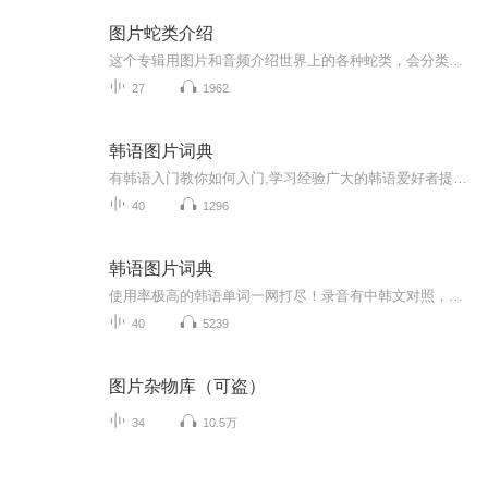
图片蛇类介绍
这个专辑用图片和音频介绍世界上的各种蛇类，会分类别介绍，如有错误欢迎指正。
27
1962
韩语图片词典
有韩语入门教你如何入门,学习经验广大的韩语爱好者提供自己学习的心得体会;韩语词汇包含各类词汇满足你各个方面的需求;韩语阅读:韩国古今各种书籍、童话、谚语等的阅读;韩语...
40
1296
韩语图片词典
使用率极高的韩语单词一网打尽！录音有中韩文对照，方便同学们在路上收听磨耳朵！更多韩语学习的内容，欢迎关注订阅“韩语助手FM” ：）
40
5239
图片杂物库（可盗）
34
10.5万