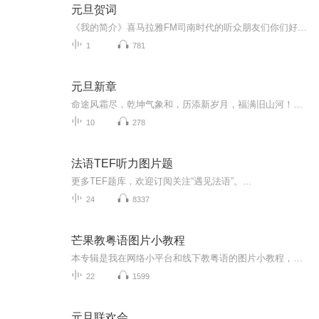
元旦贺词
《我的简介》喜马拉雅FM司南时代的听众朋友们你们好，首先非常感谢大家一直以来对司南时代的支持，为我们的进步提供宝贵的意见。马上我们将迎来2018年，在新的一年里我们会更加用心的给大家准备优秀的作品，2018我们一同进步。为了感谢大家长久以来的支持...
1
781
元旦新章
命途风霜尽，乾坤气象和，历添新岁月，福满旧山河！龙蛇交替，迎接全新的2025！
10
278
法语TEF听力图片题
更多TEF题库，欢迎订阅关注“遇见法语”。...
24
8337
芒果教粤语图片小教程
本专辑是我在网络小平台和线下教粤语的图片小教程，做成图片是方便传播保存下来哦！这些教程涉及生活各方面，而且是基础加地道口语都有，非常实用，建议保存！
22
1599
元旦联欢会