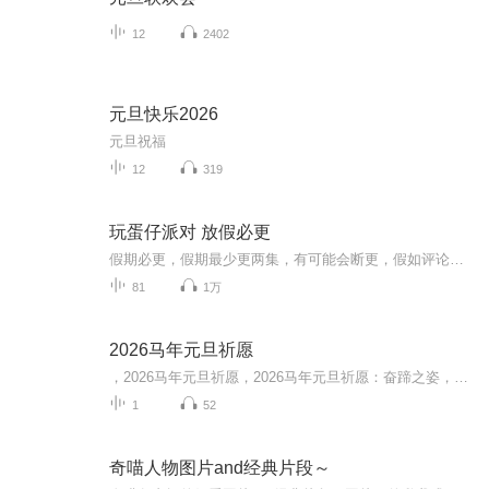
12
2402
元旦快乐2026
元旦祝福
12
319
玩蛋仔派对 放假必更
假期必更，假期最少更两集，有可能会断更，假如评论多，月票多，听的多的话，最多一天更四集，更的必须得是假期，不过有没有好心人来给个好评？三星也行，现在我23的订阅量，一个评论都没有
81
1万
2026马年元旦祈愿
，2026马年元旦祈愿，2026马年元旦祈愿：奋蹄之姿，赴时代之约我祈愿，2026年的中国 山河锦绣，繁荣昌盛。我祈愿，2026年的每个奋斗者，都能策马扬鞭，不负韶华。我祈愿，2026年的情感世界，温暖纯粹 情谊绵长。我祈愿，，2026年的我们，心怀热爱，向阳而...
1
52
奇喵人物图片and经典片段～