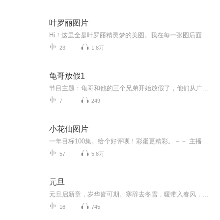
叶罗丽图片
Hi！这里全是叶罗丽精灵梦的美图。我在每一张图后面都给大家留了点时间让大家把喜欢的图保存下来。如果你觉得这个图不太清晰，你可以私信找我要原图哦！
23
1.8万
龟哥放假1
节目主题：龟哥和他的三个兄弟开始放假了，他们从广州回来之后正式开始了寒假生活，他们有很多作业，每天都挺充实。拉布布和企鹅也很喜欢放假，因为有大量时间可以和跟龟哥一起玩。
7
249
小花仙图片
一年目标100集。给个好评呗！彩蛋更精彩。－－ 主播 贝瑞吖也叫逆光小爱
57
5.8万
元旦
元旦启新章，岁华皆可期。寒辞去冬雪，暖带入春风，旧岁遗憾随烟散。愿新年有光有暖，万事顺意，岁岁胜今朝。
16
745