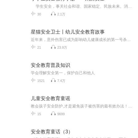
学生安全，事关社会和谐、国家稳定、民族未来。消防安全是孩子们要掌握的基本安全知识。培养安全意识，让孩子健康成长，是我们每个人的职责！
30
2.1万
星猫安全卫士丨幼儿安全教育故事
近年来，意外伤害已成为影响幼儿健康成长的第一号杀手，幼儿安全问题是家长、老师、学校、社会高度关注的问题。因此，我们应教授给幼儿安全常识，让他们知道哪里有危险、怎么做会有危险、遇到危险怎么保护自己的安全。节目通过一些小故事，来传授给幼儿安...
21
23.9万
安全教育普及知识
学会理解安全第一，保护自己和他人
1521
7.4万
儿童安全教育童谣
教会孩子安全防护,才是避免孩子被伤害的最有效办法！让孩子多知道一些安全常识，远离危险。
15
9699
安全教育童话（3）