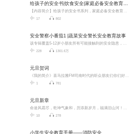
给孩子的安全书|饮食安全|家庭必备安全教育丛书
【内容简介】给孩子的安全书系列，家庭必备安全教育丛书。本书以充满童趣的语言，紧密围绕儿童成长的环境，带领孩子走进安全知识大世界，让他们在轻松愉快的阅读中养成良好的生活习惯，学做自己的安全小卫士。
17
802
安全警察小番茄1 |蔬菜安全警长安全教育故事
该专辑覆盖5-12岁小朋友所有可能接触到的安全隐患，保障孩子身体和心理的安全，健康成长每一天。1.陌生人拐骗的应对2.隐私部位的保护3.网络游戏安全4.校园霸凌安全5.一个人居家安全6.交通安全7.防火安全8.用电安全9.玩水安全10.地震应急处理
228
1301.6万
元旦贺词
《我的简介》喜马拉雅FM司南时代的听众朋友们你们好，首先非常感谢大家一直以来对司南时代的支持，为我们的进步提供宝贵的意见。马上我们将迎来2018年，在新的一年里我们会更加用心的给大家准备优秀的作品，2018我们一同进步。为了感谢大家长久以来的支持...
1
781
元旦新章
命途风霜尽，乾坤气象和，历添新岁月，福满旧山河！龙蛇交替，迎接全新的2025！
10
278
小学生安全教育手册——消防安全