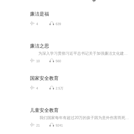
事
廉洁是福
4
639
廉洁之思
为深入学习贯彻习近平总书记关于加强廉洁文化建设的重要论述精神，全面落实中共中央印发的《关于加强新时代廉洁文化建设的意见》精神，从中华优秀传统文化中汲取智慧力量，自觉做到廉洁修身、廉洁齐家、廉洁处世，本有声书围绕廉洁文化这一主题...
10
560
国家安全教育
4
2.5万
儿童安全教育
我们国家每年有超过20万的孩子因为意外伤害而死亡，什么概念呢，平均到每天就有540多个孩子，而这仅仅是死亡数据，跟庞大的伤残数据还不包括在内，安全很重要，我相信大家都知道，可为什么还是有那么多孩子受到伤害呢？ 大量的案例...
21
9241