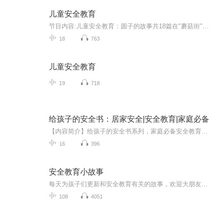
儿童安全教育
节目内容:儿童安全教育：圆子的故事共18篇在"蘑菇街"的"欢乐动物城"里，住着圆子跟爸爸妈妈一家。圆子和家人、朋友们在这里发生了什么故事，又能带给我们什么启示呢？让我们一起来看看吧。主播介绍:与孩子一起成长适合人群:幼童与父母你将收获:孩子面对不...
18
763
儿童安全教育
19
718
给孩子的安全书：居家安全|安全教育|家庭必备
【内容简介】给孩子的安全书系列，家庭必备安全教育丛书本书以充满童趣的语言，紧密围绕儿童成长的环境，带领孩子走进安全知识大世界，让他们在轻松愉快的阅读中养成良好的生活习惯，学做自己的安全小卫士。
16
396
安全教育小故事
每天为孩子们更新和安全教育有关的故事，欢迎大朋友小朋友收听，关注！
108
4051