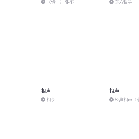
《镜中》 张枣
东方哲学—
相声
相声
相亲
经典相声《
文茂 马志存）