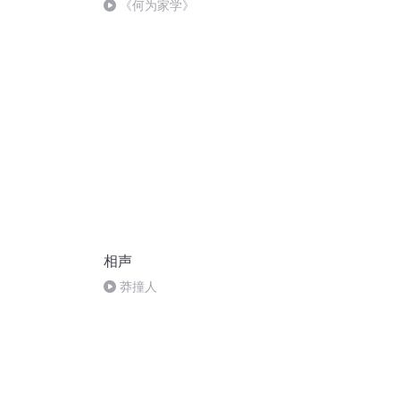
《何为家学》
相声
莽撞人