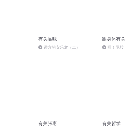
有关品味
跟身体有关
远方的安乐窝（二）
呀！屁股
有关张枣
有关哲学