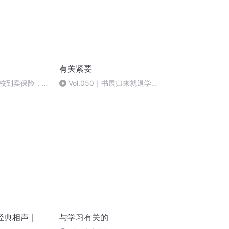
有关紧要
校到卖保险，是
Vol.050｜书展归来就退学，
？
版权代理为何如此有趣？——
talk with图书版权人谭光磊
经典相声｜
与学习有关的