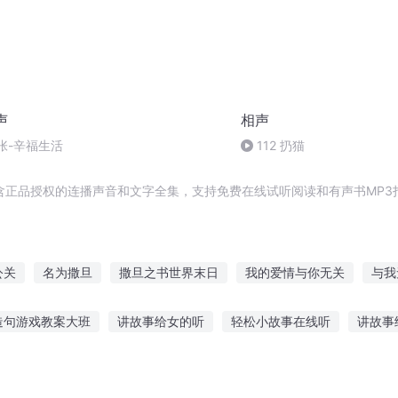
声
相声
张-辛福生活
112 扔猫
含正品授权的连播声音和文字全集，支持免费在线试听阅读和有声书MP3
公关
名为撒旦
撒旦之书世界末日
我的爱情与你无关
与我
与传说有关
有关于你
关于我关于你关于我们
关于他也关
造句游戏教案大班
讲故事给女的听
轻松小故事在线听
讲故事
日记
关心的快穿生活
故事好吗
边听故事边玩起起泡
豆豆学姐故事在线听
听风姐姐