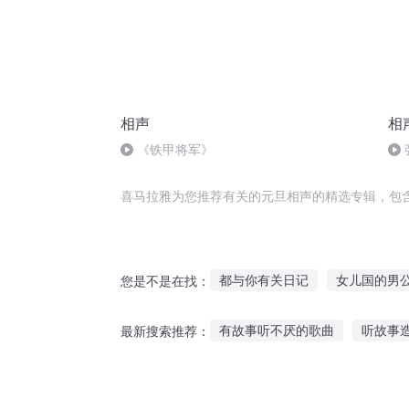
相声
相
《铁甲将军》
喜马拉雅为您推荐有关的元旦相声的精选专辑，包
都与你有关日记
女儿国的男
您是不是在找：
有关你的我都记得
最强撒旦
有故事听不厌的歌曲
听故事
最新搜索推荐：
关宁长歌
旦暮之地
关二
听长故事老梁
四岁听奥特曼