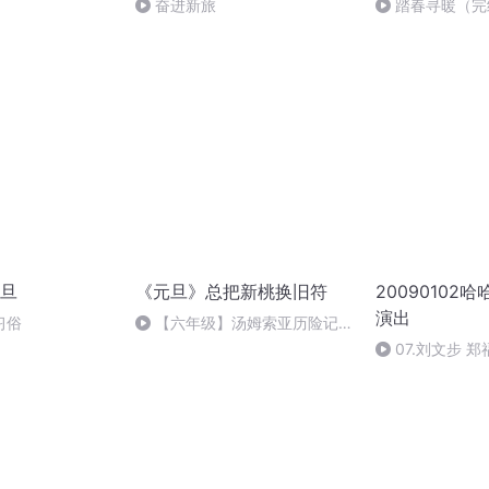
奋进新旅
踏春寻暖（完
旦
《元旦》总把新桃换旧符
20090102
演出
习俗
【六年级】汤姆索亚历险记
（节选）
07.刘文步 