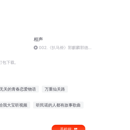
相声
002.《扒马褂》郭麒麟郭德
纲于谦
打包下载。
无关的青春恋爱物语
万重仙关路
于我
关于我们
伊旦之书
撒旦之子
给我大宝听视频
听民谣的人都有故事歌曲
讲故事视频
夜听感人故事文案简短
手机端