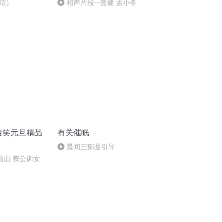
结）
相声片段--曾健 孟小冬
哈哈笑元旦精品
有关催眠
晨间三部曲引导
郑福山 窦公训女