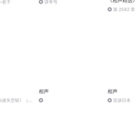
《相声精选》
—老子
讲帝号
第 2582 章
相声
相声
杂谈失空斩》（苏
笑谈日本