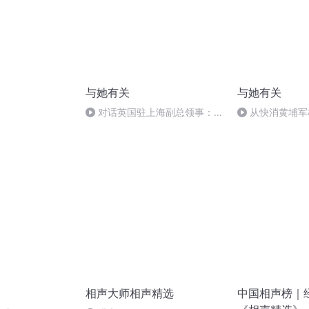
与她有关
与她有关
对话英国驻上海副总领事：我
从快消黄埔军
眼中的“妇女节” （英文原声）
迷茫还是新起点
相声大师相声精选
中国相声榜｜