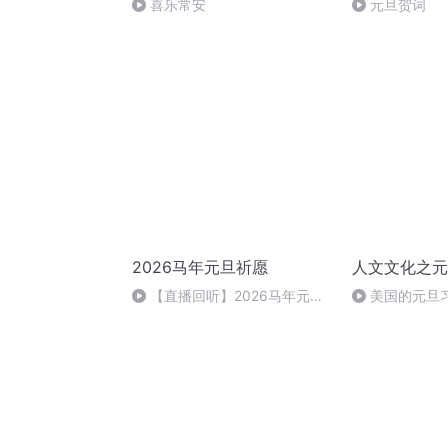
喜乐常安
元旦贺词
2026马年元旦祈愿
人文文化之元
【直播回听】2026马年元旦
美国的元旦
祈愿