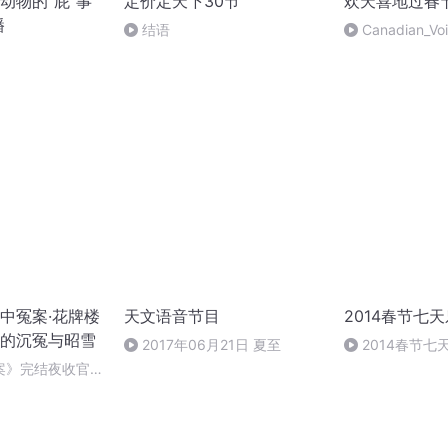
动物的“屁”事
定价定天下30节
欢天喜地过春
播
结语
Canadian_
播
中冤案·花牌楼
天文语音节目
2014春节七天
的沉冤与昭雪
2017年06月21日 夏至
2014春节七
年
案》完结夜收官，
幕！