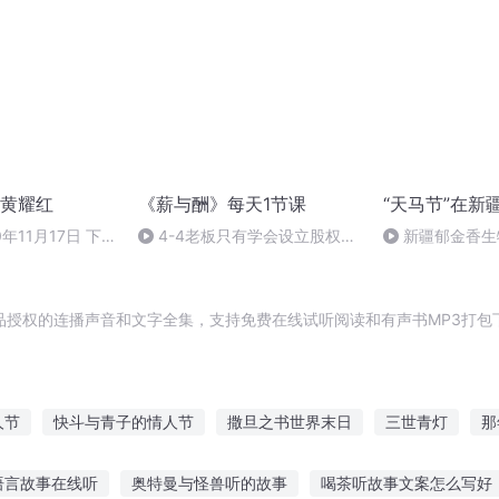
黄耀红
《薪与酬》每天1节课
“天马节”在新
0年11月17日 下
4-4老板只有学会设立股权机
新疆郁金香生
制，才能让天下英才为自己所
苏华先生
用！
品授权的连播声音和文字全集，支持免费在线试听阅读和有声书MP3打包
人节
快斗与青子的情人节
撒旦之书世界末日
三世青灯
那
情节之三生三世
明灯花开待你来
长生之灯
千灯之火
心灯
语言故事在线听
奥特曼与怪兽听的故事
喝茶听故事文案怎么写好