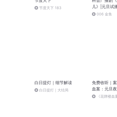
节度天下
科普广播剧《
儿》|元旦试
节度天下 183
006 金鱼
白日提灯｜细节解读
免费收听｜案
血案：元旦夜
白日提灯｜大结局
《花牌楼血
案中冤案终落