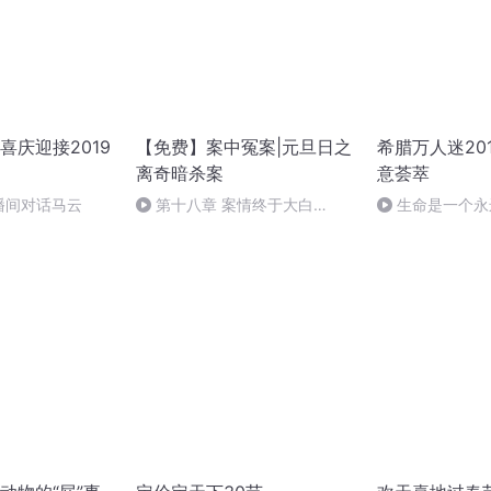
喜庆迎接2019
【免费】案中冤案|元旦日之
希腊万人迷20
离奇暗杀案
意荟萃
播间对话马云
第十八章 案情终于大白
生命是一个永
（三）
作者：顾瑞荣，