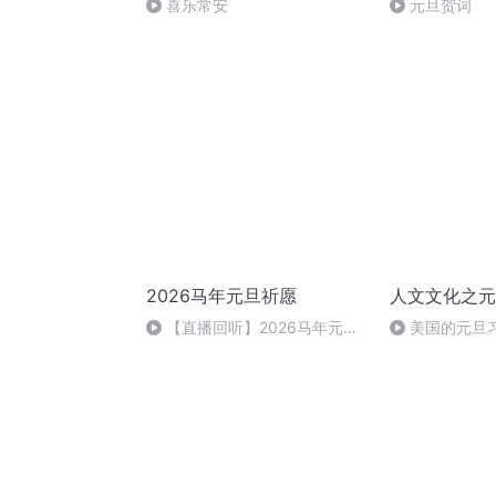
喜乐常安
元旦贺词
2026马年元旦祈愿
人文文化之元
【直播回听】2026马年元旦
美国的元旦
祈愿