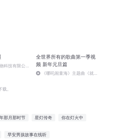
疆
全世界所有的歌曲第一季视
频 新年元旦篇
物科技有限公司
《哪吒闹童海》主题曲《就是
哪吒》
下载。
年那月那时节
星灯传奇
你在灯火中
不夜
最强撒旦
无尽天灯之神战
早安男孩故事在线听