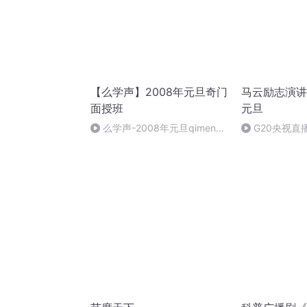
【么学声】2008年元旦奇门
马云励志演讲
面授班
元旦
么学声-2008年元旦qimen面
G20央视直
授班录像-47