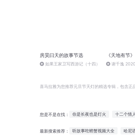
房昊曰天的故事节选
《天地有节》
如果王家卫写西游记（十四）
谢千逸 202
午9:16
喜马拉雅为您推荐元旦节天灯的精选专辑，包含正
你是长夜也是灯火
十二个情
您是不是在找：
神灯系统
路灯下人
千年
听故事吃螃蟹视频大全
哈尼
最新搜索推荐：