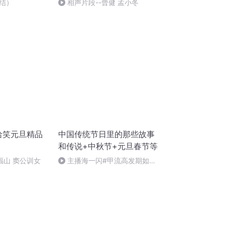
结）
相声片段--曾健 孟小冬
哈哈笑元旦精品
中国传统节日里的那些故事
和传说+中秋节+元旦春节等
郑福山 窦公训女
主播海一闪#甲流高发期如何
做好防护+热词+奥司他韦