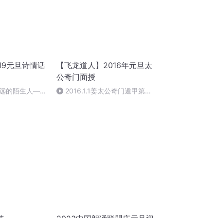
19元旦诗情话
【飞龙道人】2016年元旦太
公奇门面授
远的陌生人——
2016.1.1姜太公奇门遁甲第一
朗读：顾瑞荣
集