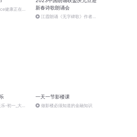
节
2023中国朗诵联盟庆元旦迎
新春诗歌朗诵会
Voice健康正在直
江霞朗诵《无字碑歌》作者：
静水流深
乐
一天一节影楼课
天乐-初一_大拜
做影楼必须知道的金融知识