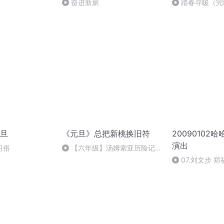
奋进新旅
踏春寻暖（完
旦
《元旦》总把新桃换旧符
20090102
演出
习俗
【六年级】汤姆索亚历险记
（节选）
07.刘文步 