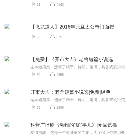
11
4143
【飞龙道人】2016年元旦太公奇门面授
5
625
【免费】《开市大吉》老舍短篇小说选
这本短篇集，选录了精干、鲜明、饱满，具备戏剧冲突的、有情节转折的老舍作品，突出展现老舍的京味幽默，以及他作为人民艺术家对社会的思考。每篇作品都是寥寥几笔就让人过目不忘！每个短篇都能对应上一个当下热点问题，一个典型人物：开市大吉——开医院...
50
4655
开市大吉：老舍短篇小说选|免费|经典
这本短篇集，选录了精干、鲜明、饱满，具备戏剧冲突的、有情节转折的老舍作品，突出展现老舍的京味幽默，以及他作为人民艺术家对社会的思考。每篇作品都是寥寥几笔就让人过目不忘！每个短篇都能对应上一个当下热点问题，一个典型人物：开市大吉——开医院...
65
2906
科普广播剧《动物的“屁”事儿》|元旦试播
友情提醒：这是一个有味道的专辑，为了保证你的用餐心情，请不要在进食时收听！《动物的“屁”事儿》 作者: [美] 尼克·卡鲁索 ／ [英] 达尼·拉巴奥蒂 著， [美] 伊桑·科贾克 绘图，王佩、王双语 译猫会放屁，它们的屁臭得很。章鱼虽然不放屁，但可...