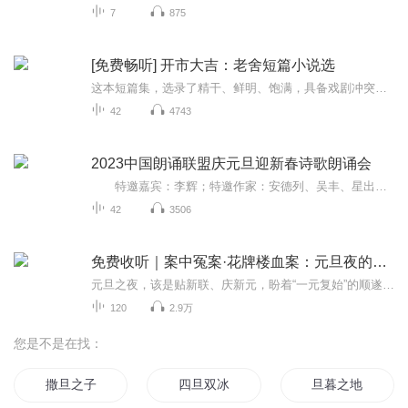
7
875
[免费畅听] 开市大吉：老舍短篇小说选
这本短篇集，选录了精干、鲜明、饱满，具备戏剧冲突的、有情节转折的老舍作品，突出展现老舍的京味幽默，以及他作为人民艺术家对社会的思考。每篇作品都是寥寥几笔就让人过目不忘！每个短篇都能对应上一个当下热点问题，一个典型人物：开市大吉——开医院...
42
4743
2023中国朗诵联盟庆元旦迎新春诗歌朗诵会
特邀嘉宾：李辉；特邀作家：安德列、吴丰、星出而作、静水流深；总策划：凤雏生；总监制：静心；总导演：化虹；执行总监：莺子；主持人：静心、化虹
42
3506
免费收听｜案中冤案·花牌楼血案：元旦夜的沉冤与昭雪
元旦之夜，该是贴新联、庆新元，盼着“一元复始”的顺遂时刻。南京花牌楼自古繁华，红灯笼映着沿街商铺，爆竹声里裹着市井欢腾，本是辞旧迎新的太平夜。金陵城的元旦，本该是张灯结彩、人声鼎沸，可偏有鲜血溅碎年光，无名尸横亘街头，惊破了两江总督治下...
120
2.9万
您是不是在找：
撒旦之子
四旦双冰
旦暮之地