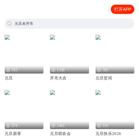
打开APP
元旦未开市
745
1330
781
元旦
开市大吉
元旦贺词
278
2402
319
元旦新章
元旦联欢会
元旦快乐2026