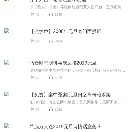
以《善人》《兔》等经典短篇剖开人性底色，直斥虚伪人设、勾心斗角、争权谋利的社会沉疴；道尽半个世纪的醒世箴言：守正道、下苦功，莫被浮华虚伪蒙蔽双眼。那些被痛批的世弊，真的远离我们了吗？老一辈的救世呼唤，仍在当下回响。
40
1730
【么学声】2008年元旦奇门面授班
29
3484
马云励志演讲喜庆迎接2019元旦
说起如今的中国科技大佬，不少人都会想到马云还有马化腾等人。尤其是马云，关于科技这一方面也是有投资不小的。可能很多人都还将阿里巴巴和马云定位在电商上，其实阿里巴巴早就变成了一个多元化的企业了。而且，在人工智能这一方面，马云可是有不少的成就...
14
3.4万
【免费】案中冤案|元旦日之离奇暗杀案
咱们中国，有这么两句格言，是天网恢恢，疏而不漏。这两句话中，所含的意义，就是言其人要作了恶事，纵然一时侥幸，能够逃出法网，但是叶落归根，依然逃不出天网去。所谓人间私语，天闻若雷，暗室亏心，神目如电，少不得默默中有个道理，总会有报应临头的...
20
1020
希腊万人迷2019元旦诗情话意荟萃