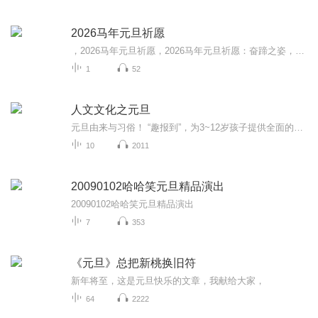
2026马年元旦祈愿
，2026马年元旦祈愿，2026马年元旦祈愿：奋蹄之姿，赴时代之约我祈愿，2026年的中国 山河锦绣，繁荣昌盛。我祈愿，2026年的每个奋斗者，都能策马扬鞭，不负韶华。我祈愿，2026年的情感世界，温暖纯粹 情谊绵长。我祈愿，，2026年的我们，心怀热爱，向阳而...
1
52
人文文化之元旦
元旦由来与习俗！ “趣报到”，为3~12岁孩子提供全面的通识知识系列课程。让孩子广泛接触通识教育，掌握更全面的天文，历史，地理，艺术，生活及科普知识。找到兴趣，快乐成长！...
10
2011
20090102哈哈笑元旦精品演出
20090102哈哈笑元旦精品演出
7
353
《元旦》总把新桃换旧符
新年将至，这是元旦快乐的文章，我献给大家，
64
2222