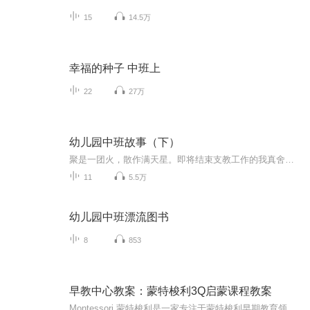
15
14.5万
幸福的种子 中班上
22
27万
幼儿园中班故事（下）
聚是一团火，散作满天星。即将结束支教工作的我真舍不得小家伙们。给你们留下老师的声音，希望能陪伴着你们的童年。感谢命运让我们相遇。爱你们！
11
5.5万
幼儿园中班漂流图书
8
853
早教中心教案：蒙特梭利3Q启蒙课程教案
Montessori 蒙特梭利是一家专注于蒙特梭利早期教育领域研究与推广的专业机构，致力于帮助出生至6岁的孩子进行体能、情感、认知及社交能力的发展，帮助适龄儿童家庭获得科学专业的蒙特梭利早期教育课程与服务。由于篇幅有限，课程文字详细教案，可以到公众号 “早教学堂”，获取学习和更多早教课程教案。