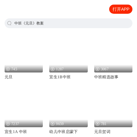
打开APP
中班《元旦》教案
745
1287
3067
元旦
宜生1B中班
中班精选故事
7237
9659
781
宜生1A 中班
幼儿中班启蒙下
元旦贺词