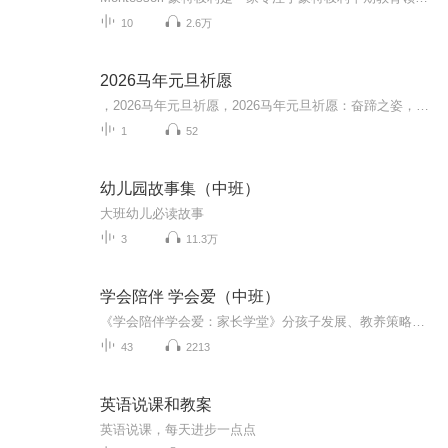
10
2.6万
2026马年元旦祈愿
，2026马年元旦祈愿，2026马年元旦祈愿：奋蹄之姿，赴时代之约我祈愿，2026年的中国 山河锦绣，繁荣昌盛。我祈愿，2026年的每个奋斗者，都能策马扬鞭，不负韶华。我祈愿，2026年的情感世界，温暖纯粹 情谊绵长。我祈愿，，2026年的我们，心怀热爱，向阳而...
1
52
幼儿园故事集（中班）
大班幼儿必读故事
3
11.3万
学会陪伴 学会爱（中班）
《学会陪伴学会爱：家长学堂》分孩子发展、教养策略、家庭建设和合作共育四个模块，每个模块设定若干主题，每个主题围绕典型案例展开论述。旨在引导家长树立科学的儿童发展观，发掘孩子的好品质，培育孩子的探索与专注、依恋与共情、表达与沟通、独立与责...
43
2213
英语说课和教案
英语说课，每天进步一点点