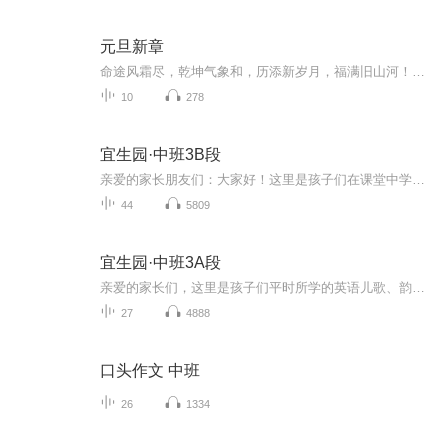
元旦新章
命途风霜尽，乾坤气象和，历添新岁月，福满旧山河！龙蛇交替，迎接全新的2025！
10
278
宜生园·中班3B段
亲爱的家长朋友们：大家好！这里是孩子们在课堂中学习的英语儿歌、韵律、单词、短语、句子等的音频，请家长们在家里陪孩子们一起学习，每天说一说英语。如果您懂一些英语，可以把英语融入生活，将学习的内容与生活实际相结合，和孩子做简单的日常英语交流...
44
5809
宜生园·中班3A段
亲爱的家长们，这里是孩子们平时所学的英语儿歌、韵律等，请家长们在家里巧妙地挤出时间让孩子听一听英语音频，可以在在空闲时、玩耍时、睡觉前，当背景音乐循环播放，多听一听，磨耳朵~。如果您懂一些英语，可以把英语融入生活，将课堂内容与生活实际相结...
27
4888
口头作文 中班
26
1334