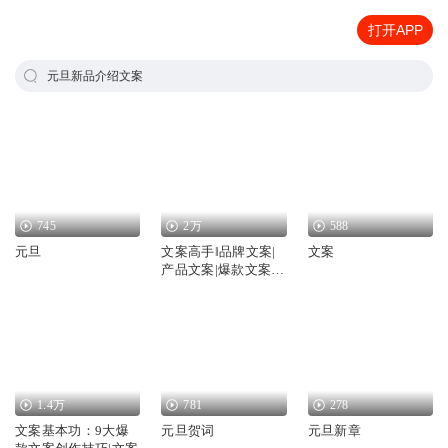
打开APP
元旦新品介绍文案
745
2万
588
元旦
文案高手‖品牌文案|
文案
产品文案|爆款文案‖
写作指南
1.4万
781
278
文案基本功：9大爆
元旦贺词
元旦新章