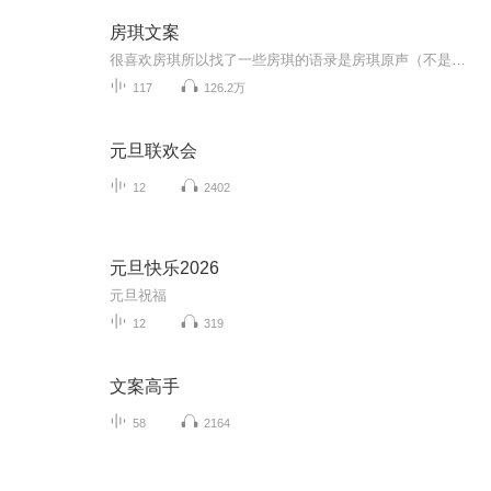
房琪文案
很喜欢房琪所以找了一些房琪的语录是房琪原声（不是我)我只是大自然的搬运工
117
126.2万
元旦联欢会
12
2402
元旦快乐2026
元旦祝福
12
319
文案高手
58
2164