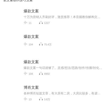
款文案创作技巧|文案
爆款文案
十万为营销人齐刷好评，激赏推荐！本音频教你解构文案打动人的四大黄金法则，公开18种文案写法，75篇实战案例，手把手教你写出爆款销售力！...
11
1227
爆款文案
104
75.4万
爆款文案
爆款文案一句话就够了。灵感/想法/思路/创作/传播/转化当今社会最重要的营销就是“书名”“标题”“称号”以及“经典台词”等这些能够瞬间刺激受重心坎，并掌握对方心理活动的一句话即称为广告文案力。文案就如同销售人员的口才一样重要网络营销所造成的新...
104
4950
博肖文案
各种博肖短篇文章，有大房有二房，大房比较多，有虐有甜。郑重声明！所有文章都是本人原创，侵权必究！
13
3.8万