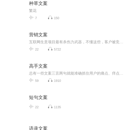
种草文案
繁花
7
150
营销文案
互联网生意项目最有杀伤力武器，不懂这些，客户被竞争对手抢光 很多人做生意项目不会写文案，不会设计海报，不会设计视频剧本，不会销售话术，不会写演讲稿，不会社群讲课，不会做营销型PPT。 如果不懂这些现实很残酷，残忍的告诉你，一切努力都白费。被竞争对手吊打，抢光你客户，那怎么办？怎么办？ 其实上魔文部落知识航母，给你魔力文案模板，快速搞定你的潜在客户 请加我微信13827273935带你一起体验使用魔文部落
22
5722
高手文案
总有一些文案三言两句就能准确抓住用户的痛点、痒点、卖点，让人莞尔，让人感同身受，乃至让人忍不住拍案叫绝。当然，能戳中人心的不只有简短，长的也有。比如，百雀羚在母亲节推出的可媲美谍战片的神广告《一九三一》。开篇两张照片，摩登女郎、口红、旗...
59
1910
短句文案
22
1135
语录文案