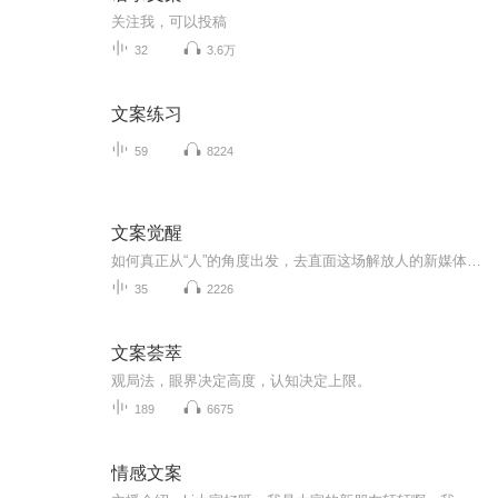
关注我，可以投稿
32
3.6万
文案练习
59
8224
文案觉醒
如何真正从“人”的角度出发，去直面这场解放人的新媒体传播变革？如何面临变革中的困境和挑战？ 《文案觉醒：激活新媒体人内容创作的本能》指引新媒体行业的内容创作人系统思考新媒体内容创作的方法。 主讲文案创作方法论——内容涉及你所关心的命...
35
2226
文案荟萃
观局️法，眼界决定高度，认知决定上限。
189
6675
情感文案