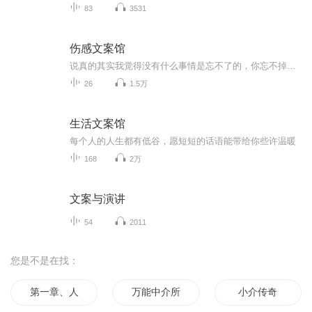
83
3531
伤感文案馆
说真的其实我觉得没有什么事情是忘不了的，你忘不掉是因为你还对ta抱有幻想，可是你又知道ta也会想你吗?别自作多情了，人家可能早就全身而退了，就留你一个人再那走不出来…
26
1.5万
生活文案馆
每个人的人生都有低谷，愿短短的话语能带给你些许温暖
168
2万
文案与演讲
54
2011
您是不是在找：
第一章、人物介绍
万能中介所
小介传奇