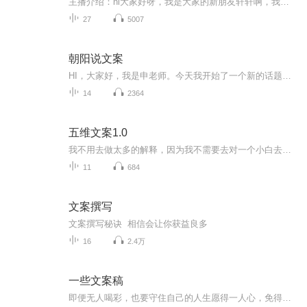
主播介绍：hi大家好呀，我是大家的新朋友轩轩啊，我出身一个书香门第，播音主持是我儿时的梦想经过努力也没辜负长辈们的期望。直到现在，也是保持对自己有声艺术的热爱和执着。我长着一张娃娃脸长相甜美，声线御姐女频是一个人们口中的逆龄中年少女，生活...
27
5007
朝阳说文案
HI，大家好，我是申老师。今天我开始了一个新的话题——自媒体文案 现在很多的企业都在通过软文进行吸粉、活动宣传，大多是微信订阅号、今日头条、或知乎等。可是有些文案的宣传效果并不好，没人看，更没人转发，到底是为什么呢？ 大家都有这样的同感 ：这篇文章我看不下去！ 比如逻辑混乱、语言苍白、缺乏故事性、排版脏乱差等等。 抛开文章本身内容不说，这样的文章语言、逻辑、排版方面在硬伤 由朝阳老师，给大家逐一解决。
14
2364
五维文案1.0
我不用去做太多的解释，因为我不需要去对一个小白去讲文案策划多么重要，直到你学习过我的一些免费干货而且去赚钱的时候，你自然会知道，无论如何你都要学会文案策划！我们在日常生活中，在所有的生意中，都需要文案策划。你有看过，不用文案说明的项目吗？你有看过，没有说出文字的演说吗？你有上过，不需要任何语言就能学习到的科目吗？文案无处不在，策划，就是我们生活的每个步骤。不会文案策划，到底有什么坏处？第一，你没有办法理解一些项目的思路，导致你没办法赚更多的钱，甚...
11
684
文案撰写
文案撰写秘诀 相信会让你获益良多
16
2.4万
一些文案稿
即便无人喝彩，也要守住自己的人生愿得一人心，免得老相亲o(*￣︶￣*)o