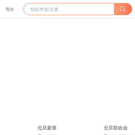
电台
元旦新章
元旦联欢会