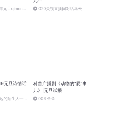
元旦
年元旦qimen面
G20央视直播间对话马云
19元旦诗情话
科普广播剧《动物的“屁”事
儿》|元旦试播
远的陌生人——
006 金鱼
朗读：顾瑞荣