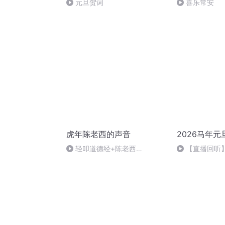
元旦贺词
喜乐常安
虎年陈老西的声音
2026马年元
轻叩道德经+陈老西
【直播回听】
+189668646
祈愿