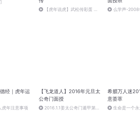
传
面授班
门
【虎年说虎】武松传彩蛋 七
么学声-2008
煞反东京（下） 张准
授班录像-47
德经｜虎年运
【飞龙道人】2016年元旦太
希腊万人迷20
公奇门面授
意荟萃
人虎年注意事项
2016.1.1姜太公奇门遁甲第一
生命是一个永
集
作者：顾瑞荣，