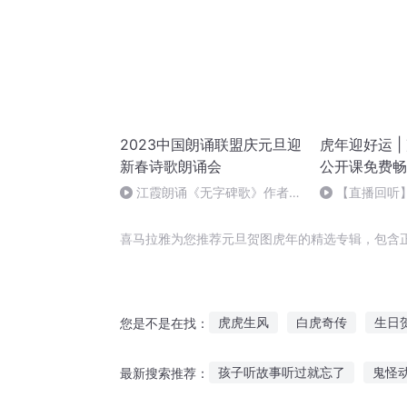
2023中国朗诵联盟庆元旦迎
虎年迎好运 |
新春诗歌朗诵会
公开课免费畅
江霞朗诵《无字碑歌》作者：
【直播回听】
静水流深
期制作技巧盘点
喜马拉雅为您推荐元旦贺图虎年的精选专辑，包含
虎虎生风
白虎奇传
生日
您是不是在找：
全城热搜贺少的心尖花旦席清姿
孩子听故事听过就忘了
鬼怪
最新搜索推荐：
名为撒旦
贺少别对我动心