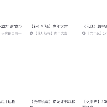
水虎年说“虎”》
【花灯祈福】虎年大吉
《元旦》总把
一份虎的自白——
【花灯祈福】虎年大吉
【六年级】汤
（节选）
流月运程
【虎年说虎】接龙评书武松
【么学声】20