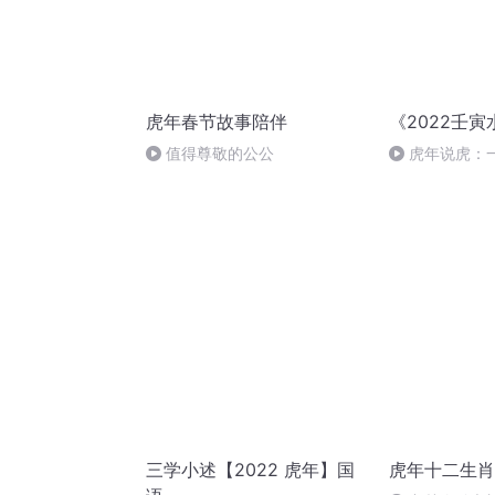
虎年春节故事陪伴
《2022壬寅
值得尊敬的公公
虎年说虎：
姜文来
三学小述【2022 虎年】国
虎年十二生肖