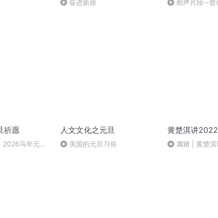
奋进新旅
相声片段--曾
旦祈愿
人文文化之元旦
黄楚淇讲202
2026马年元旦
美国的元旦习俗
属猪 | 黄楚淇
势