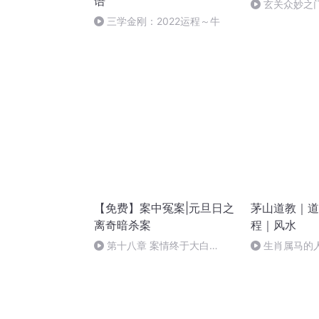
语
玄关众妙之
三学金刚：2022运程～牛
【免费】案中冤案|元旦日之
茅山道教｜道
离奇暗杀案
程｜风水
第十八章 案情终于大白
生肖属马的
（三）