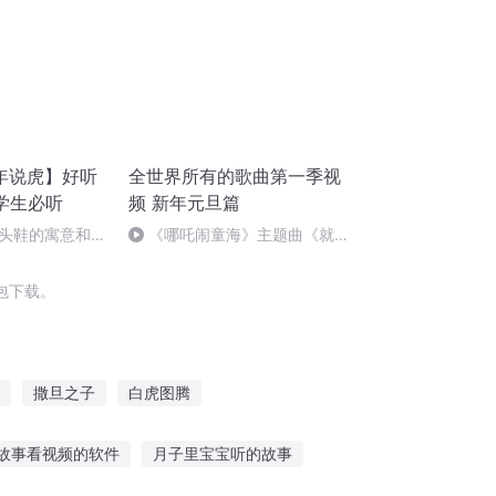
年说虎】好听
全世界所有的歌曲第一季视
小学生必听
频 新年元旦篇
头鞋的寓意和制
《哪吒闹童海》主题曲《就是
哪吒》
包下载。
撒旦之子
白虎图腾
伊旦之书
最强撒旦
龙虎道人
故事看视频的软件
月子里宝宝听的故事