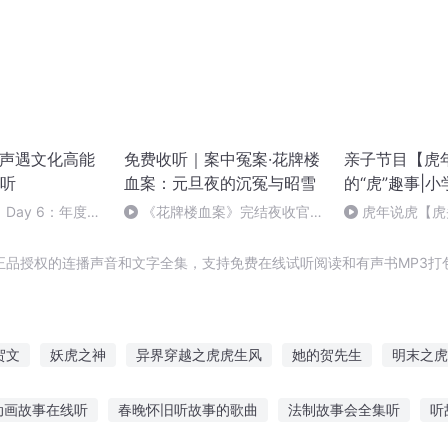
 声遇文化高能
免费收听｜案中冤案·花牌楼
亲子节目【虎
听
血案：元旦夜的沉冤与昭雪
的“虎”趣事|
Day 6：年度后
《花牌楼血案》完结夜收官，
虎年说虎【虎
&总结
案中冤案终落幕！
作】
正品授权的连播声音和文字全集，支持免费在线试听阅读和有声书MP3打
贺文
妖虎之神
异界穿越之虎虎生风
她的贺先生
明末之虎
贺琛
旦暮之地
撒旦日记
贺兰风云图
撒旦之书世界末日
动画故事在线听
春晚怀旧听故事的歌曲
法制故事会全集听
听
末世有虎