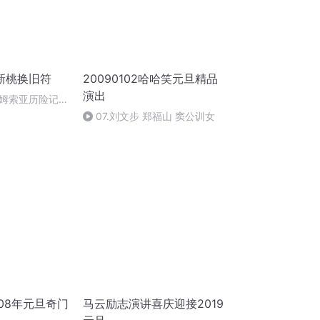
新桃换旧符
20090102哈哈笑元旦精品
演出
姆索亚历险记
07.刘文步 郑福山 窦公训女
08年元旦奇门
马云励志演讲喜庆迎接2019