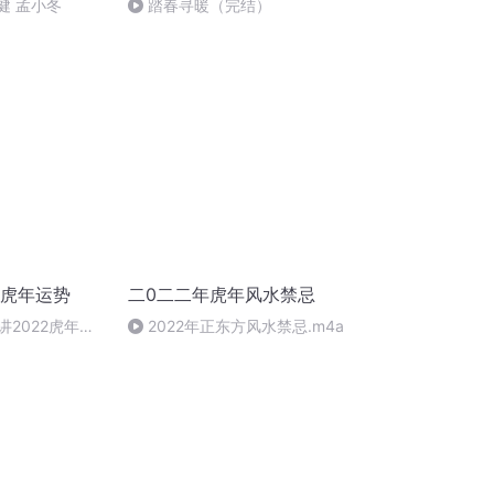
健 孟小冬
踏春寻暖（完结）
2虎年运势
二0二二年虎年风水禁忌
讲2022虎年运
2022年正东方风水禁忌.m4a