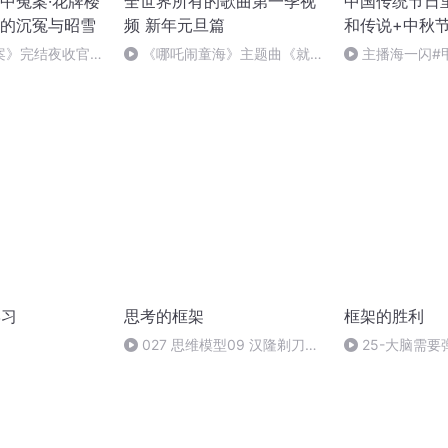
中冤案·花牌楼
全世界所有的歌曲第一季视
中国传统节日
的沉冤与昭雪
频 新年元旦篇
和传说+中秋
案》完结夜收官，
《哪吒闹童海》主题曲《就是
主播海一闪#
幕！
哪吒》
做好防护+热词
学习
思考的框架
框架的胜利
027 思维模型09 汉隆剃刀定
25-大脑需
律
带宽