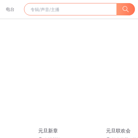
电台
元旦新章
元旦联欢会