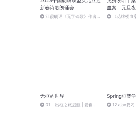
2023中国朗诵联盟庆元旦迎
免费收听｜案
新春诗歌朗诵会
血案：元旦夜
江霞朗诵《无字碑歌》作者：
《花牌楼血
静水流深
案中冤案终落
无框的世界
Spring框架
01 – 出框之旅启航 | 爱自
12 ajax复习
己，无须刻意；放过自己，就是
最好的爱