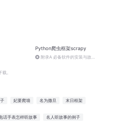
Python爬虫框架scrapy
附录A 必备软件的安装与故障
排除
下载。
子
妃要爬墙
名为撒旦
末日框架
撒旦日记
隔墙的恋人
白墙黑瓦
电话手表怎样听故事
名人听故事的例子
前让孩子听故事好吗
小朋友反复听故事好处