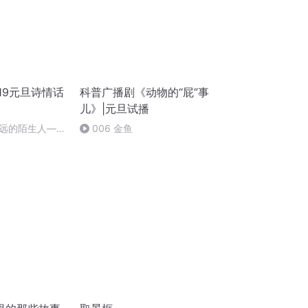
19元旦诗情话
科普广播剧《动物的“屁”事
儿》|元旦试播
远的陌生人——
006 金鱼
朗读：顾瑞荣