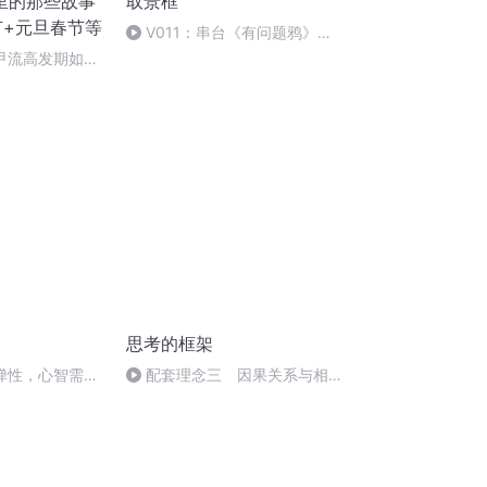
里的那些故事
取景框
节+元旦春节等
V011：串台《有问题鸦》
｜“我不是在坚持，我是在纵欲”
甲流高发期如何
+奥司他韦
思考的框架
要弹性，心智需要
配套理念三 因果关系与相关
关系