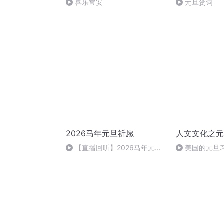
喜乐常安
元旦贺词
2026马年元旦祈愿
人文文化之元
【直播回听】2026马年元旦
美国的元旦
祈愿