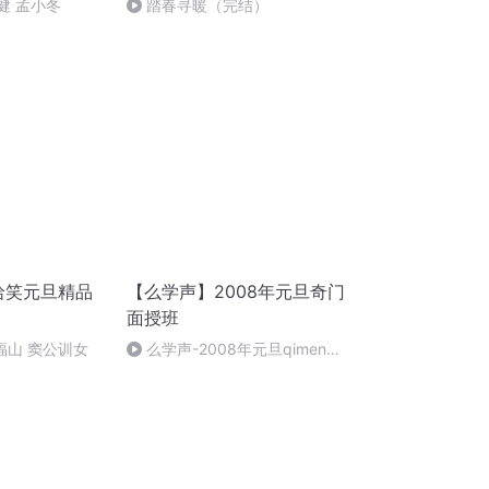
健 孟小冬
踏春寻暖（完结）
哈哈笑元旦精品
【么学声】2008年元旦奇门
面授班
郑福山 窦公训女
么学声-2008年元旦qimen面
授班录像-47