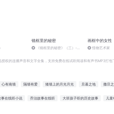
镜框里的秘密
画框中的女性
）
《镜框里的秘密》（三）-永
怪物艺术家
鑫月吟-UID580520783
品授权的连播声音和文字全集，支持免费在线试听阅读和有声书MP3打包
心有南墙
隔墙有爱
矮墙上的月光月光
旦暮之地
撒旦之
伊旦之书
撒旦之书世界末日
历史的框架
末世之城墙
故事在线听小说
乔治故事在线听
大班孩子听的历史故事
儿童
讲故事在线听免费
讲给别人听的小故事
探索小故事在线听
睡