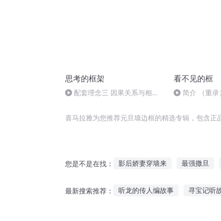
思考的框架
看不见的框
配套理念三 因果关系与相关
简介 （重录
关系
喜马拉雅为您推荐元旦墙边框的精选专辑，包含正
影后娇妻穿墙来
最强撒旦
您是不是在找：
墙后之城
心机女王恋恋南墙
听龙的传人编故事
寻宝记听
最新搜索推荐：
城墙里的鸟
听故事网站链接教程
听阿饼