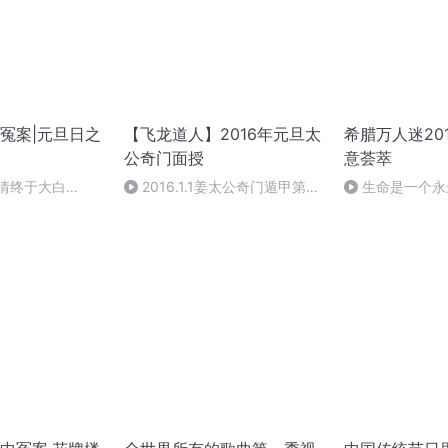
冤案|元旦日之
【飞龙道人】2016年元旦太
希腊万人迷20
公奇门面授
意荟萃
案情终于大白
2016.1.1姜太公奇门遁甲第一
生命是一个永
集
作者：顾瑞荣，