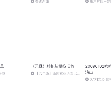
奋进新旅
相声片段--曾
旦
《元旦》总把新桃换旧符
20090102
演出
习俗
【六年级】汤姆索亚历险记
（节选）
07.刘文步 