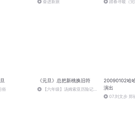
奋进新旅
踏春寻暖（完
旦
《元旦》总把新桃换旧符
20090102
演出
习俗
【六年级】汤姆索亚历险记
（节选）
07.刘文步 