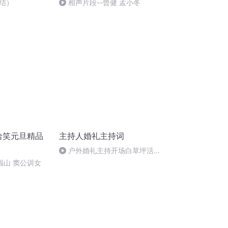
结）
相声片段--曾健 孟小冬
哈哈笑元旦精品
主持人婚礼主持词
户外婚礼主持开场白草坪活泼
风
郑福山 窦公训女