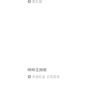
第五届
咔咔主持班
非遗扎染 示范语音