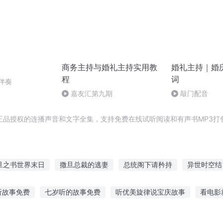
商务主持与婚礼主持实用教
婚礼主持｜婚
程
词
伴奏
嘉友汇第九期
敲门配音
正品授权的连播声音和文字全集，支持免费在线试听阅读和有声书MP3打
旦之书世界末日
撒旦总裁的逃妻
总统阁下请矜持
异世时空结
撒旦总裁晚上见
名为撒旦
撒旦总裁惹不起
旦暮之地
大
听故事免费
七岁听的故事免费
听优美旋律说宝庆故事
看电影
撒旦之子
事在哪听
听老鹰讲故事精彩词句
十五岁听的故事
听孩子讲名