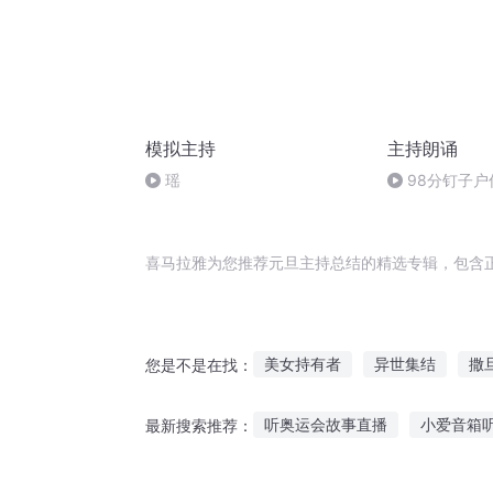
模拟主持
主持朗诵
瑶
98分钉子户
喜马拉雅为您推荐元旦主持总结的精选专辑，包含
美女持有者
异世集结
撒
您是不是在找：
总裁我们结婚吧
最强撒旦
听奥运会故事直播
小爱音箱
最新搜索推荐：
伊旦之书
穿越十二时空结界
高中生听鬼故事
小度视频故