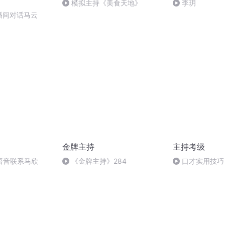
模拟主持《美食天地》
李玥
播间对话马云
金牌主持
主持考级
语音联系马欣
《金牌主持》284
口才实用技巧