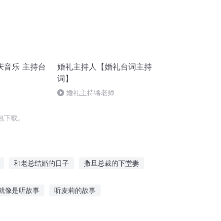
庆音乐 主持台
婚礼主持人【婚礼台词主持
词】
婚礼主持锵老师
包下载。
和老总结婚的日子
撒旦总裁的下堂妻
王持剑
心有千千结
双生结界
就像是听故事
听麦莉的故事
字的故事
小孩子听故事推荐