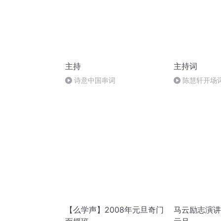
主持
主持词
诗意中国串词
陈慧轩开场
【么学声】2008年元旦奇门
马云励志演讲