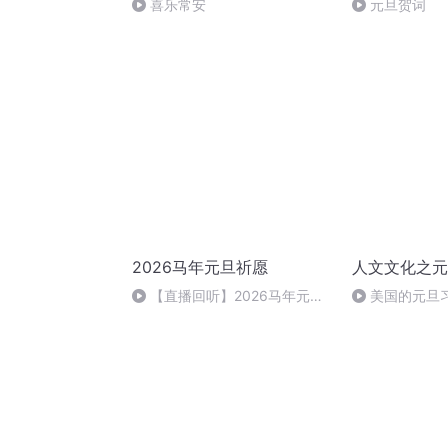
喜乐常安
元旦贺词
2026马年元旦祈愿
人文文化之元
【直播回听】2026马年元旦
美国的元旦
祈愿