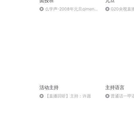
面授班
元旦
么学声-2008年元旦qimen面
G20央视直
授班录像-47
活动主持
主持语言
【直播回听】主持：许愿
普通话一甲