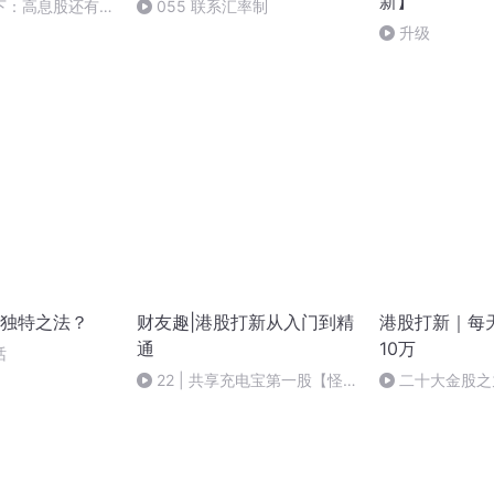
新】
下：高息股还有未
055 联系汇率制
升级
独特之法？
财友趣|港股打新从入门到精
港股打新｜每
通
10万
话
22 | 共享充电宝第一股【怪
二十大金股之
兽充电】美股上市，我们该如何
药.mp3
申购