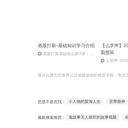
港股打新-基础知识学习介绍
【么学声】2
面授班
港股打新基础知识第4课：国
际配售到底有什么坑？
么学声-200
授班录像-47
喜马拉雅为您推荐元旦港股放假的精选专辑，包含
小人物的股海人生
至尊股神
您是不是在找：
股神时代
在港综成为传说
鬼故事无人敢听的故事视频
最新搜索推荐：
虐恋情深之撒旦老公求放手