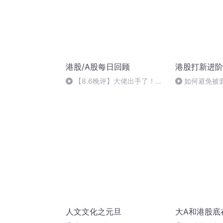
港股/A股每日回顾
港股打新进阶
【8.6晚评】大佬出手了！期
如何避免被
货传奇葛卫东抄底存储芯片龙
的套路回拨，
头！
让人后悔的操
人文文化之元旦
大A和港股底