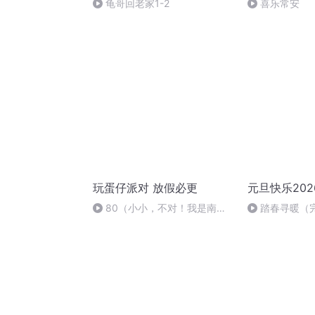
龟哥回老家1-2
喜乐常安
玩蛋仔派对 放假必更
元旦快乐202
80（小小，不对！我是南
踏春寻暖（
瓜！）