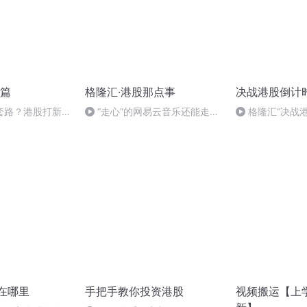
篇
格隆汇·港股那点事
决战港股倒计
套路？港股打新中
“走心”的网易云音乐还能走多
格隆汇“决战
暗盘卖飞和接刀，
远？
作
在哪里
手把手教你投资港股
视频搬运【上