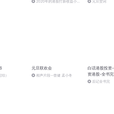
2020年的港股打新收益小，
元旦贺词
风险大 对普通投资者来说
6
元旦联欢会
白话港股投资
资港股-全书完
完结）
相声片段--曾健 孟小冬
后记全书完