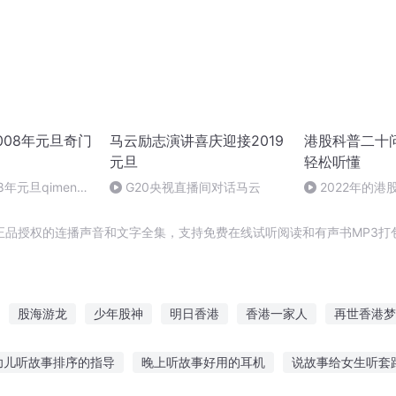
008年元旦奇门
马云励志演讲喜庆迎接2019
港股科普二十
元旦
轻松听懂
8年元旦qimen面
G20央视直播间对话马云
2022年的港
坑”吗？
正品授权的连播声音和文字全集，支持免费在线试听阅读和有声书MP3打
股海游龙
少年股神
明日香港
香港一家人
再世香港梦
异世股神传奇
南港听雨
我们香港见
港片的世界
少年股
幼儿听故事排序的指导
晚上听故事好用的耳机
说故事给女生听套