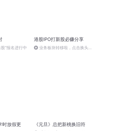
时
港股IPO打新股必赚分享
港股”报名进行中
业务板块转移啦，点击换头像
找到我
学时放假更
《元旦》总把新桃换旧符