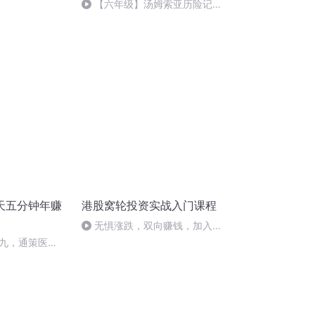
【六年级】汤姆索亚历险记
（节选）
天五分钟年赚
港股窝轮投资实战入门课程
无惧涨跌，双向赚钱，加入我
的窝轮训练营，把握短线翻倍机
九，通策医
会！