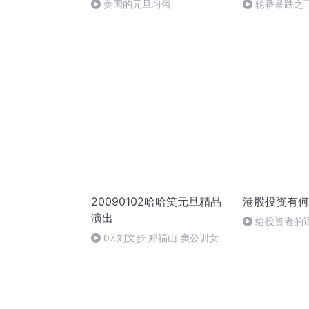
美国的元旦习俗
轮番暴跌之
来吗？
20090102哈哈笑元旦精品
港股投资有何
演出
给投资者的
07.刘文步 郑福山 窦公训女