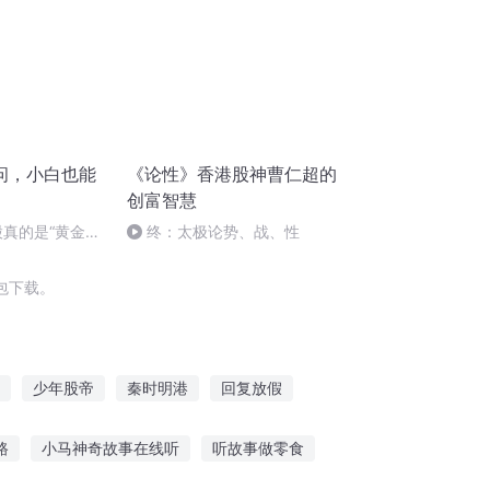
问，小白也能
《论性》香港股神曹仁超的
创富智慧
股真的是“黄金
终：太极论势、战、性
包下载。
少年股帝
秦时明港
回复放假
王
终焉之港
股神成长日记
路
小马神奇故事在线听
听故事做零食