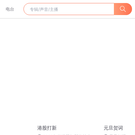
电台
港股打新
元旦贺词