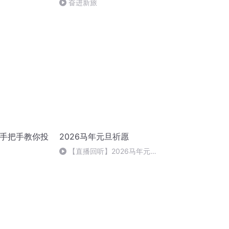
奋进新旅
-手把手教你投
2026马年元旦祈愿
【直播回听】2026马年元旦
祈愿