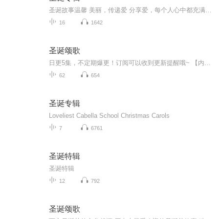
圣诞故事温馨 美丽，传递爱 分享爱，每个人心中都充满爱！一起来聆听 动听的故事吧，一起感受爱！
16
1642
圣诞颂歌
日更5集，不定期爆更！订阅可以收到更新提醒哦~ 【内容简介】 富有而冷漠无情, 连乞丐都不愿向他讨要的自私透顶的吝啬鬼斯克鲁奇在圣诞夜被三个圣诞精灵造访：“过去之灵”、“现在之灵”、“未来之灵” 。“过去之灵” 让他看到在孤单寂寞的童年生活...
62
654
圣诞专辑
Loveliest Cabella School Christmas Carols
7
6761
圣诞特辑
圣诞特辑
12
792
圣诞颂歌