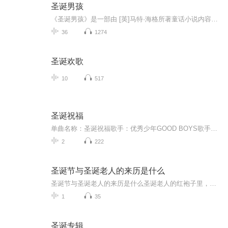
圣诞男孩
《圣诞男孩》是一部由 [英]马特·海格所著童话小说内容简介11岁的尼古拉斯和父亲住在一起，他们的家很小。尼古拉斯最好的伙伴是一只小老鼠。有一天，父亲接到一项神秘的任务，不得不离家远行。姑妈来到家里照顾尼古拉斯。姑妈并不喜欢他，而且把尼古拉斯妈...
36
1274
圣诞欢歌
10
517
圣诞祝福
单曲名称：圣诞祝福歌手：优秀少年GOOD BOYS歌手分类：华语组合歌曲风格：流行Pop...
2
222
圣诞节与圣诞老人的来历是什么
圣诞节与圣诞老人的来历是什么圣诞老人的红袍子里，藏着多少不为人知的秘密？每到十二月，总有个穿红衣服的白胡子老头在商场里冲你傻笑。但你有没有想过，这位圣诞老人的原型可能是个穿绿袍子、骑着山羊的北欧邪神？今天我们就来扒一扒这位全球顶流IP的逆...
1
35
圣诞专辑