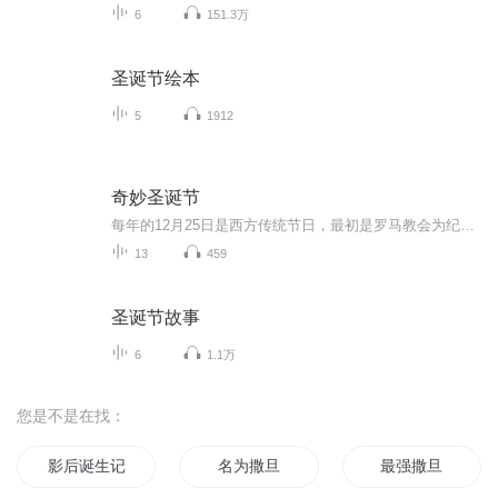
6
151.3万
圣诞节绘本
5
1912
奇妙圣诞节
每年的12月25日是西方传统节日，最初是罗马教会为纪念耶稣的诞生而设立的，随着基督教的广泛传播，逐渐演变为全球性节日。圣诞节庆祝方式主要有：家庭聚会、交换礼物及教堂活动；圣诞节传统食物主要有：烤火鸡、姜饼人及蛋奶酒；圣诞节相关习俗有：圣诞老...
13
459
圣诞节故事
6
1.1万
您是不是在找：
影后诞生记
名为撒旦
最强撒旦