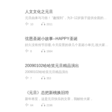
人文文化之元旦
元旦由来与习俗！ “趣报到”，为3~12岁孩子提供全面的通识知识系列课程。让孩子广泛接触通识教育，掌握更全面的天文，历史，地理，艺术，生活及科普知识。找到兴趣，快乐成长！...
10
2011
弦恩圣诞小故事--HAPPY圣诞
好久没有传节目喽,今天应景的录几个圣诞小单元,祝大家圣诞快乐哦!
8
1664
20090102哈哈笑元旦精品演出
20090102哈哈笑元旦精品演出
7
353
《元旦》总把新桃换旧符
新年将至，这是元旦快乐的文章，我献给大家，
64
2196