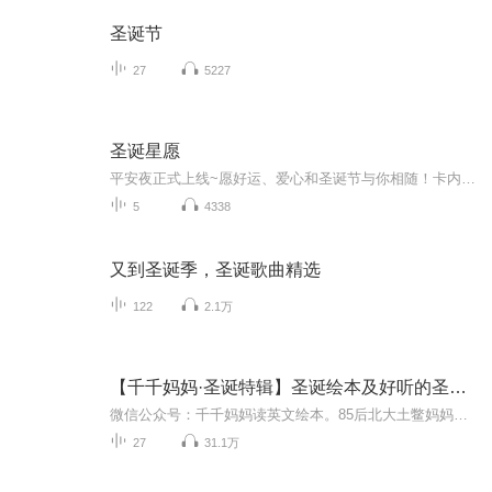
圣诞节
27
5227
圣诞星愿
平安夜正式上线~愿好运、爱心和圣诞节与你相随！卡内基文学奖 凯特·格林纳威大奖双料提名多项大奖得主、英国著名儿童文学作家的温馨力作英国知名插画家凭借此书获得凯特·格林纳威大奖提名著名电视节目主持人雪纯译作圣诞树饰物活过来的神奇世界，帮助他人也是帮助自己！圣诞节的礼物就是一家人在一起：打开这本书，和孩子度过一个温暖的节日吧！
5
4338
又到圣诞季，圣诞歌曲精选
122
2.1万
【千千妈妈·圣诞特辑】圣诞绘本及好听的圣诞歌曲
微信公众号：千千妈妈读英文绘本。85后北大土鳖妈妈，亲自为妈妈和孩子朗读精选英文童书，酷爱原版英文绘本，致力于亲子英文阅读。
27
31.1万