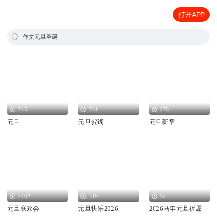
打开APP
作文元旦圣诞
745
781
278
元旦
元旦贺词
元旦新章
2402
319
52
元旦联欢会
元旦快乐2026
2026马年元旦祈愿