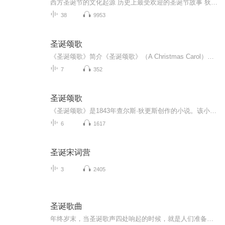
西方圣诞节的文化起源 历史上最受欢迎的圣诞节故事 狄更斯最深入人心的作品 最受推崇的喜剧性圣诞寓言 美国亚马逊网站五星级推荐版本
38
9953
圣诞颂歌
《圣诞颂歌》简介《圣诞颂歌》（A Christmas Carol）是查尔斯·狄更斯（Charles Dickens）于1843年出版的一部经典小说，也是世界上最著名的圣诞故事之一。它传递了同情、慷慨和救赎的永恒主题，深受读者喜爱。故事的主人公是艾比尼泽·斯克鲁奇（Ebenezer ...
7
352
圣诞颂歌
《圣诞颂歌》是1843年查尔斯·狄更斯创作的小说。该小说主要讲的是一个吝啬鬼的故事。 一个吝啬鬼积攒了很多钱，然而他却不舍得为职员的炉火加一块儿煤，他的侄子好意的邀请他参加圣诞夜的晚会，他却认为侄子是为了占他的便宜而推辞，社会活动者请他为穷人...
6
1617
圣诞宋词营
3
2405
圣诞歌曲
年终岁末，当圣诞歌声四处响起的时候，就是人们准备欢度圣诞节的时候了。人们等不到12月25日的到来，几周之前就开始用圣诞歌曲来烘托节日气氛。无论你走到哪里，都能听到曲调不同、内容各异的圣诞歌，或雅或俗，亦庄亦谐，无处不在。