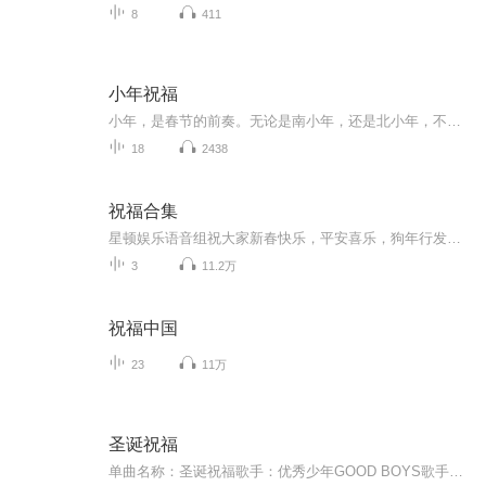
8
411
小年祝福
小年，是春节的前奏。无论是南小年，还是北小年，不同的是时间，相同的是对家的羁绊和眷念！
18
2438
祝福合集
星顿娱乐语音组祝大家新春快乐，平安喜乐，狗年行发运！
3
11.2万
祝福中国
23
11万
圣诞祝福
单曲名称：圣诞祝福歌手：优秀少年GOOD BOYS歌手分类：华语组合歌曲风格：流行Pop...