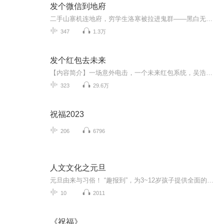
发个微信到地府
二手山寨机连地府，穷学生洛寒被拉进鬼群——黑白无常哭穷卖艺，牛头马面在线讨薪。他烧冥币雇鬼差，反手把炫富前任送进粪坑；篮球决赛，他隔空扣篮虐职业外援；杀手夜袭，他一剑破子弹，带女神飞檐走壁。人鬼通吃、钞能力阴德加身，洛寒只想低调，可阎王...
347
1.3万
发个红包去未来
【内容简介】一场意外电击，一个未来红包系统，吴浩仁的生活彻底改变。嗯，这部未来电影不错，可惜里面不能出现的镜头太多，我删、删、删……（我诅咒Up主吃方便面没调料包，顺便跪求视频完整版）嗯，这首未来歌曲也不错，放在网上给大家听听……（此曲只...
323
29.6万
祝福2023
206
6796
人文文化之元旦
元旦由来与习俗！ “趣报到”，为3~12岁孩子提供全面的通识知识系列课程。让孩子广泛接触通识教育，掌握更全面的天文，历史，地理，艺术，生活及科普知识。找到兴趣，快乐成长！...
10
2011
《祝福》