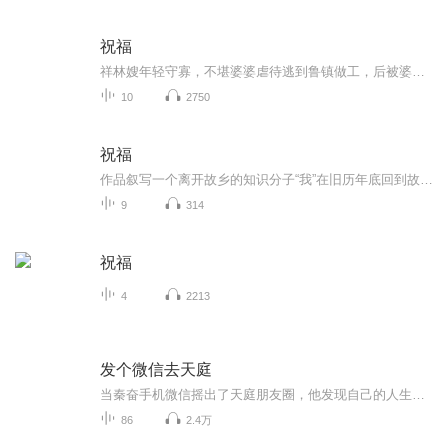
祝福
祥林嫂年轻守寡，不堪婆婆虐待逃到鲁镇做工，后被婆婆强行抓回卖给贺老六。她努力抗争却无奈顺从，与贺老六生活后有了儿子阿毛。然而，贺老六病故，阿毛被狼吃掉，祥林嫂再次陷入绝境，又回到鲁镇。但此时的她已被视为不祥之人，最终在别人的祝福声中孤独...
10
2750
祝福
作品叙写一个离开故乡的知识分子“我”在旧历年底回到故乡后寄寓在本家四叔(鲁四老爷)家里准备过“祝福”时，见证了四叔家先前的女仆祥林嫂瘁死的悲剧。该小说通过描述祥林嫂悲剧的一生，表现了作者对受压迫妇女的同情及对封建思想封建礼教的无情揭露。也...
9
314
祝福
4
2213
发个微信去天庭
当秦奋手机微信摇出了天庭朋友圈，他发现自己的人生变了，但天庭的变化更惊悚。 想要金点子，行，拿东西来换，我不挑食。 超市，串串香，等一系列熟悉的东西对原有的天庭造成了冲击。 秦奋看着天庭的物产，发现自己似乎要发了。种田，数钱，好多...
86
2.4万