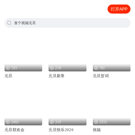
打开APP
发个祝福元旦
745
278
781
元旦
元旦新章
元旦贺词
2402
319
2532
元旦联欢会
元旦快乐2026
祝福