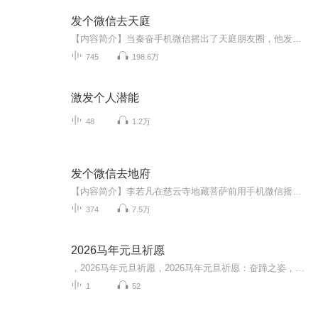
发个微信去天庭
【内容简介】当秦奋手机微信摇出了天庭朋友圈，他发现自己的人生变了，但天庭的变化更惊悚。想要金点子，行，拿东西来换，我不挑食。超市，串串香，等一系列熟悉的东西对原有的天庭造成了冲击。秦奋看着天庭的物产，发现自己似乎要发了。种田，数钱，好多...
745
198.6万
激发个人潜能
48
1.2万
发个微信去地府
【内容简介】李若凡在慈云寺地藏菩萨前用手机微信摇啊摇，摇出了地府朋友圈。他发现自己的人生从此改变了。原来孟戈妹子很有上进心啊，还有一点萌萌哒...【作者/主播简介】作者：逗逗是豆豆，网络小说作家。主播：墨词禹【购买须知】1、本作品为付费有声书...
374
7.5万
2026马年元旦祈愿
，2026马年元旦祈愿，2026马年元旦祈愿：奋蹄之姿，赴时代之约我祈愿，2026年的中国 山河锦绣，繁荣昌盛。我祈愿，2026年的每个奋斗者，都能策马扬鞭，不负韶华。我祈愿，2026年的情感世界，温暖纯粹 情谊绵长。我祈愿，，2026年的我们，心怀热爱，向阳而...
1
52