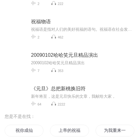
2
222
祝福物语
祝福语是指对人们的美好祝福的语句。祝福语在社会发展中已经不是仅限于在节日和宴会上出现，常见的情侣互发手机信息祝福，天气冷暖变化问候祝福，朋友日常间的鼓励祝福，每天的清晨问候祝福等等。
2
462
20090102哈哈笑元旦精品演出
20090102哈哈笑元旦精品演出
7
353
《元旦》总把新桃换旧符
新年将至，这是元旦快乐的文章，我献给大家，
64
2222
您是不是在找：
祝你成仙
上帝的祝福
为我重来一次的青