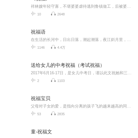
祥林嫂年轻守寡，不堪婆婆虐待逃到鲁镇做工，后被婆婆强行抓回卖给贺老六。她努力抗争却无奈顺从，与贺老六生活后有了儿子阿毛。然而，贺老六病故，阿毛被狼吃掉，祥林嫂再次陷入绝境，又回到鲁镇。但此时的她已被视为不祥之人，最终在别人的祝福声中孤独...
10
2648
祝福语
在生活的长河中，日出日落，潮起潮落，夜江斜月里，两三星火是瓜州，缘份让我们相遇相聚，心灵呼唤，爱的寄盼，天天开心，快乐每一天，祝福天天在心间，爱的暖流，伴我们度过每个春夏秋冬！祝福我和我的朋友们，年年岁岁，节目主题:祝福语主播介绍:雍仲昭...
1146
4.4万
送给女儿的中考祝福（考试祝福）
2017年6月16-17日，是女儿中考日，谨以此文祝她和三（8）班全体同学考试顺利！
2
1103
祝福宝贝
父母对子女的爱，是指向分离的孩子飞的越来越高的同时，也意味着一点点远离父母身边。想起网上有一段话：“再也看不到书桌前那个熟悉的身影，回家后再也没有那一声安心的呼唤，清晨再也无法叫她起床，深夜更无法替她盖好掉落的被子。甚至连那些争吵和烦恼...
53
2835
童-祝福文