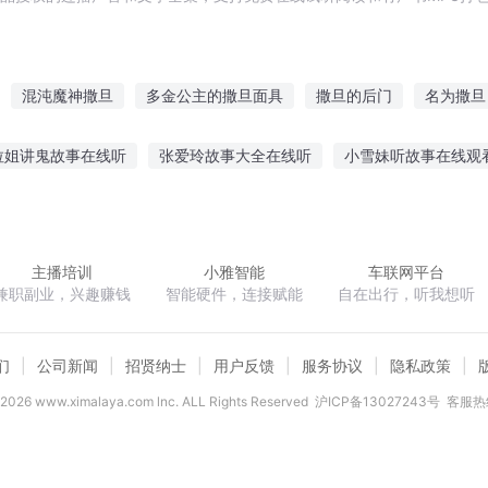
混沌魔神撒旦
多金公主的撒旦面具
撒旦的后门
名为撒旦
与撒旦为邻
撒旦日记
白色撒旦
撒旦先生
撒旦之书世界末
拉姐讲鬼故事在线听
张爱玲故事大全在线听
小雪妹听故事在线观
故事大黄蜂
听一下小故事
思考时听的故事作文
听革命前辈讲
哭观众的故事
幼儿听故事睡前搞笑电影
听奶奶讲红色的故事
主播培训
小雅智能
车联网平台
兼职副业，兴趣赚钱
智能硬件，连接赋能
自在出行，听我想听
们
公司新闻
招贤纳士
用户反馈
服务协议
隐私政策
2026
www.ximalaya.com lnc. ALL Rights Reserved
沪ICP备13027243号
客服热线