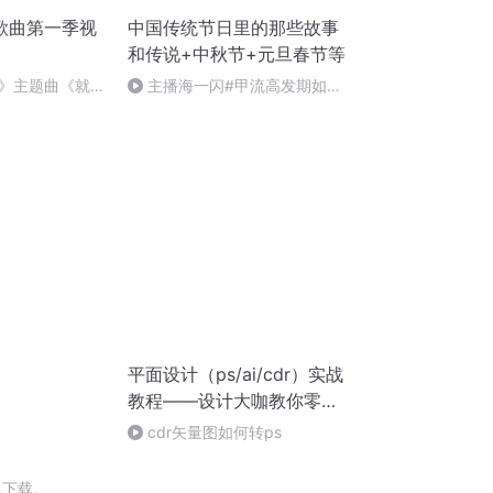
歌曲第一季视
中国传统节日里的那些故事
和传说+中秋节+元旦春节等
》主题曲《就是
主播海一闪#甲流高发期如何
做好防护+热词+奥司他韦
平面设计（ps/ai/cdr）实战
教程——设计大咖教你零基
础学设计
cdr矢量图如何转ps
包下载。