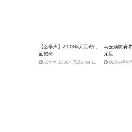
【么学声】2008年元旦奇门
马云励志演讲
面授班
元旦
么学声-2008年元旦qimen面
G20央视直
授班录像-47