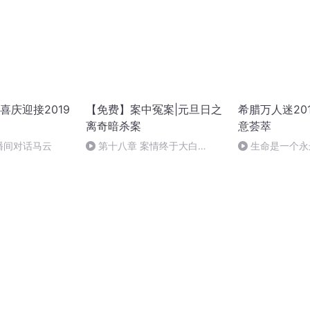
喜庆迎接2019
【免费】案中冤案|元旦日之
希腊万人迷20
离奇暗杀案
意荟萃
播间对话马云
第十八章 案情终于大白
生命是一个永
（三）
作者：顾瑞荣，