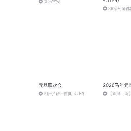
师作品）
喜乐常安
38念药师佛
元旦联欢会
2026马年元
相声片段--曾健 孟小冬
【直播回听】
祈愿