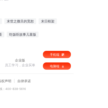
末世之撒旦的宽恕
末日框架
日
最强撒旦
四旦双冰
撒旦诱情
看
吃饭听故事儿童版
述战争故事
听彩虹公主故事的软件
手机端
企业版
员工学习，企业买单
电脑端
版权声明
自律承诺
：400-838-5616