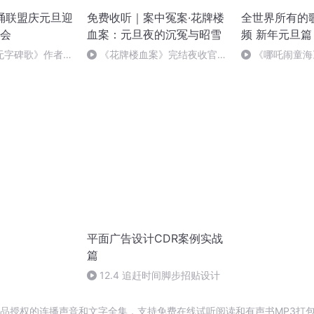
朗诵联盟庆元旦迎
免费收听｜案中冤案·花牌楼
全世界所有的
会
血案：元旦夜的沉冤与昭雪
频 新年元旦篇
无字碑歌》作者：
《花牌楼血案》完结夜收官，
《哪吒闹童海
案中冤案终落幕！
哪吒》
平面广告设计CDR案例实战
篇
12.4 追赶时间脚步招贴设计
正品授权的连播声音和文字全集，支持免费在线试听阅读和有声书MP3打