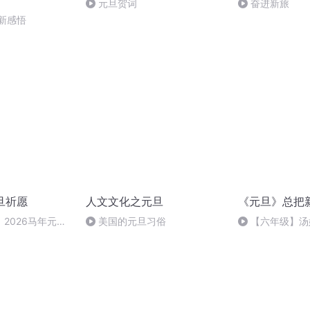
元旦贺词
奋进新旅
新感悟
旦祈愿
人文文化之元旦
《元旦》总把
2026马年元旦
美国的元旦习俗
【六年级】汤
（节选）