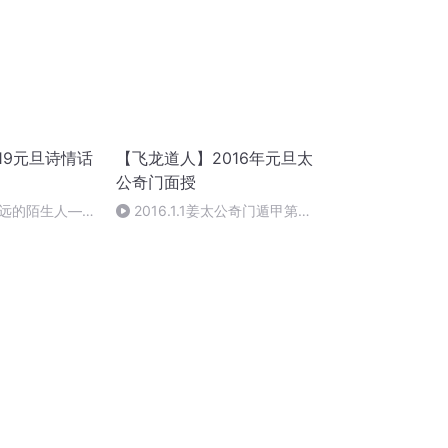
19元旦诗情话
【飞龙道人】2016年元旦太
公奇门面授
远的陌生人——
2016.1.1姜太公奇门遁甲第一
朗读：顾瑞荣
集