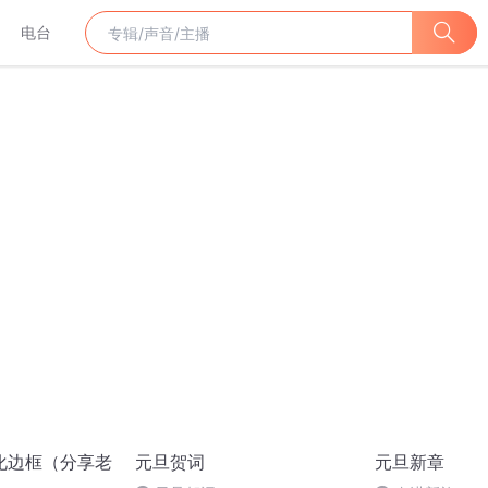
电台
化边框（分享老
元旦贺词
元旦新章