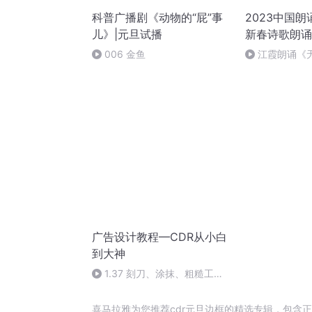
科普广播剧《动物的“屁”事
2023中国
儿》|元旦试播
新春诗歌朗诵
006 金鱼
江霞朗诵《
静水流深
广告设计教程—CDR从小白
到大神
1.37 刻刀、涂抹、粗糙工具
的运用
喜马拉雅为您推荐cdr元旦边框的精选专辑，包含