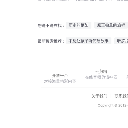
历史的框架
魔王撒旦的旅程
您是不是在找：
撒旦的领地
伊旦之书
我
不想让孩子听简易故事
听罗
最新搜索推荐：
双面撒旦
旦暮之地
头像听故事的人图片大全
听
种子奇葩故事在线听
海底听
云剪辑
开放平台
在线音频剪辑神器
对接海量精彩内容
关于我们
联系我
Copyright © 2012-