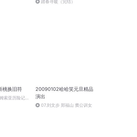
踏春寻暖（完结）
新桃换旧符
20090102哈哈笑元旦精品
演出
姆索亚历险记
07.刘文步 郑福山 窦公训女